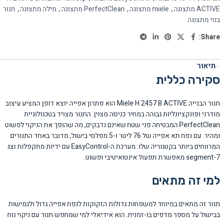
ACTIVE מתצוגה
,
miele מתצוגה
,
PerfectClean מתצוגה
,
מילה מתצוגה
,
תנור
בנוי מתצוגה
Share:
תיאור
סקירה כללית
תנור הבנייה Miele H 2457 B ACTIVE הוא פתרון אפייה יוצא דופן המציע עיצוב
מודרני ופונקציונליות גבוהה במחיר כניסה מצוין. התנור מצויד בטכנולוגיית
PerfectClean המבטיחה פני שטח שאינם נדבקים, מה שהופך את הניקוי לפשוט
ומהיר. עם נפח תא אפייה של 76 ליטר ו-5 מפלסי בישול, מדובר באחד התנורים
המרווחים ביותר בקטגוריה שלו. מערכת ה-EasyControl עם ידיות מתקפלות וצג
7-segment מאפשרת תפעול אינטואיטיבי ופשוט.
למי זה מתאים
תנור זה מתאים במיוחד למשפחות גדולות הזקוקות לנפח אפייה גדול ולגמישות
בבישול על מספר מדפים בו-זמנית. הוא אידיאלי למי שמחפש תנור עם ניקוי נוח