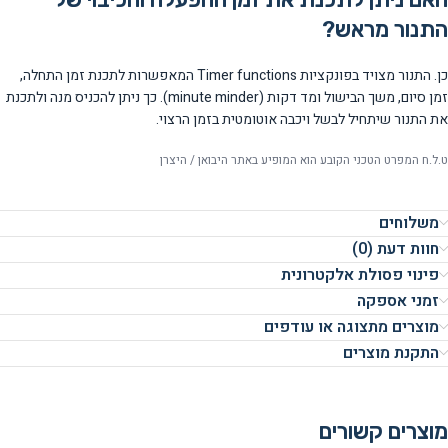
התנור מראש?
כן. התנור מצויד בפונקציות Timer functions המאפשרות לתכנת זמן התחלה,
זמן סיום, משך הבישול ומד דקות (minute minder). כך ניתן להכניס מנה ולתכנת
את התנור שיתחיל לבשל ויכבה אוטומטית בזמן הרצוי.
ט.ל.ח המפרט הטכני הקובע הוא המופיע באתר היבואן / היצרן
משלוחים
חוות דעת (0)
פינוי פסולת אלקטרונית
זמני אספקה
מוצרים מתצוגה או עודפים
התקנת מוצרים
מוצרים קשורים