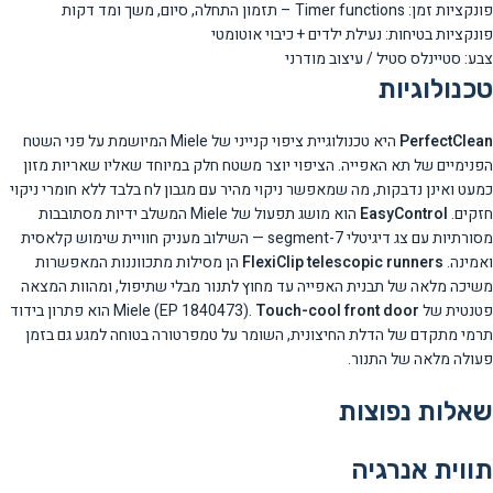
פונקציות זמן: Timer functions – תזמון התחלה, סיום, משך ומד דקות
פונקציות בטיחות: נעילת ילדים + כיבוי אוטומטי
צבע: סטיינלס סטיל / עיצוב מודרני
טכנולוגיות
PerfectClean
היא טכנולוגיית ציפוי קנייני של Miele המיושמת על פני השטח
הפנימיים של תא האפייה. הציפוי יוצר משטח חלק במיוחד שאליו שאריות מזון
כמעט ואינן נדבקות, מה שמאפשר ניקוי מהיר עם מגבון לח בלבד ללא חומרי ניקוי
חזקים.
EasyControl
הוא מושג תפעול של Miele המשלב ידיות מסתובבות
מסורתיות עם צג דיגיטלי 7-segment — השילוב מעניק חוויית שימוש קלאסית
ואמינה.
FlexiClip telescopic runners
הן מסילות מתכווננות המאפשרות
משיכה מלאה של תבנית האפייה עד מחוץ לתנור מבלי שתיפול, ומהוות המצאה
פטנטית של Miele (EP 1840473).
Touch-cool front door
הוא פתרון בידוד
תרמי מתקדם של הדלת החיצונית, השומר על טמפרטורה בטוחה למגע גם בזמן
פעולה מלאה של התנור.
שאלות נפוצות
תווית אנרגיה