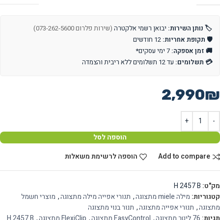
🏷️ נותן השירות:
יבואן רשמי אלקטרה
(שירות פלרום 073-262-5600)
🛡️ תקופת אחריות:
12 חודשים
🚚 זמן אספקה:
7 ימי עסקים*
💳 תשלומים:
עד 12 תשלומים ללא ריבית והצמדה
2,990
₪
הוספה לסל
Add to compare
הוספה לרשימת משאלות
מק"ט:
H 2457 B
קטגוריות:
מילה miele מתצוגה
,
תנורי אפייה מילה מתצוגה
,
מוצרי חשמל
מתצוגה
,
תנורי אפייה מתצוגה
,
תנור בנוי מתצוגה
תגיות:
76 ליטר מתצוגה
,
EasyControl מתצוגה
,
FlexiClip מתצוגה
,
H 2457 B