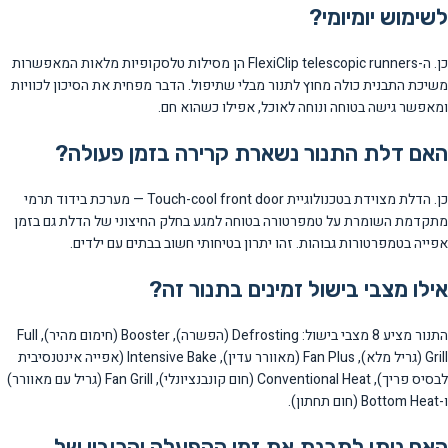
לשימוש יומיומי?
כן. ה-FlexiClip telescopic runners הן מסילות טלסקופיות מלאות המאפשרות
משיכת התבנית כולה מחוץ לתנור מבלי שתיפול. הדבר מפחית את הסיכון לכוויות
ומאפשר גישה בטוחה ונוחה לאוכל, אפילו כשהוא חם.
האם דלת התנור נשארת קרירה בזמן פעולה?
כן. הדלת מצוידת בטכנולוגיית Touch-cool front door — מערכת בידוד תרמי
מתקדמת השומרת על טמפרטורה בטוחה למגע בחלק החיצוני של הדלת גם בזמן
אפייה בטמפרטורות גבוהות. זהו יתרון בטיחותי חשוב בבתים עם ילדים.
אילו מצבי בישול זמינים בתנור זה?
התנור מציע 8 מצבי בישול: Defrosting (הפשרה), Booster (חימום מהיר), Full
Grill (גריל מלא), Fan Plus (מאוורר עדין), Intensive Bake (אפייה אינטנסיבית
לבסיס פריך), Conventional Heat (חום קונבנציונלי), Fan Grill (גריל עם מאוורר)
ו-Bottom Heat (חום תחתון).
האם ניתן לתכנת את זמן ההפעלה והכיבוי של