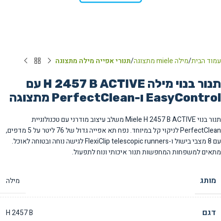
עמוד הבית
מילה miele מתצוגה
תנורי אפייה מילה מתצוגה
תנור בנוי מילה H 2457 B ACTIVE עם
EasyControl ו-PerfectClean מתצוגה
תנור בנוי Miele H 2457 B ACTIVE משלב עיצוב מודרני עם טכנולוגיית
PerfectClean לניקוי קל במיוחד. נפח תא אפייה גדול של 76 ליטר על 5 מדפים,
עם 8 מצבי בישול ו-FlexiClip telescopic runners לגישה נוחה ובטוחה לאוכל.
מתאים למשפחות המחפשות תנור איכותי ונוח לתפעול.
מותג
מילה
דגם
H 2457 B