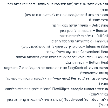
נפח תא אפייה: 76 ליטר
(נפח גדול המאפשר אפייה של כמויות גדולות בבת
אחת)
מספר מדפים: 5 רמות
(גמישות מרבית לאפייה מרובת מדפים)
מצבי בישול: 8
Defrosting – הפשרה עדינה עם אוויר קר
Booster – חימום מהיר לחסכון בזמן
Full Grill – גריל מלא לכמויות גדולות
Fan Plus – אפייה עדינה על מספר מדפים
Intensive Bake – בסיס פריך עם עיטוף לח (מתאים לפיצה, קיש)
Conventional Heat – חום קונבנציונלי קלאסי
Fan Grill – גריל עם מאוורר לתוצאות פריכות מבחוץ ועסיסיות מבפנים
Bottom Heat – חום תחתון בלבד
ממשק תפעול: EasyControl
עם ידיות מסתובבות מתקפלות וצג 7-segment
(פשוט ואינטואיטיבי)
ציפוי פנים: PerfectClean
(ציפוי אמייל ייחודי למניעת הידבקות — ניקוי קל
ומהיר)
מגירות: FlexiClip telescopic runners
(מסילות טלסקופיות מלאות לגישה
בטוחה לאוכל)
דלת: Touch-cool front door
(הדלת הנראית לעין נשארת קרירה גם בזמן
בישול)