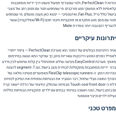
הודות ל-PerfectClean, ולמי שמעדיף תפעול פשוט דרך ידיות מסתובבות
קלאסיות ללא ממשקי מגע מורכבים. מי שמחפש תנור עם מגוון רחב של מצבי
בישול כולל גריל, Fan Plus, ואינטנסיבי — ימצא כאן מענה מושלם. מי שמחפש
תנור עם מסך מגע מתקדם או פונקציות חיבור חכם (Wi-Fi/אפליקציה) עשוי
להעדיף דגם גבוה יותר מסדרת Miele.
יתרונות עיקריים
אחד היתרונות הבולטים של התנור הוא מערכת PerfectClean — ציפוי ייחודי
לאמייל הפנים המונע הידבקות שאריות מזון, כך שניקוי התא נעשה במינימום
מאמץ. מערכת EasyControl מציעה שילוב אופטימלי בין קלות שימוש לבין מידע
ברור: ידיות מסתובבות מתקפלות לבחירת מצב בישול, וצג 7-segment להצגת
הגדרות הזמן. ה-FlexiClip telescopic runners מאפשרים משיכה מלאה של
המדף החוצה מבלי שיפול, דבר המגביר את הבטיחות ומפחית את הסיכון לכוויות.
דלת ה-Touch-cool front door מבטיחה שהחלק החיצוני של הדלת יישאר קריר
גם בזמן בישול, הגנה חשובה במיוחד בבתים עם ילדים. פונקציות הבטיחות כוללות
נעילת ילדים וכיבוי אוטומטי.
מפרט טכני