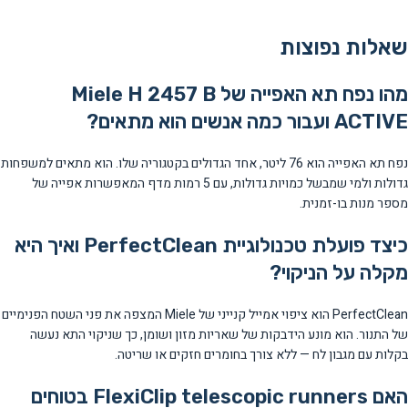
שאלות נפוצות
מהו נפח תא האפייה של Miele H 2457 B
ACTIVE ועבור כמה אנשים הוא מתאים?
נפח תא האפייה הוא 76 ליטר, אחד הגדולים בקטגוריה שלו. הוא מתאים למשפחות
גדולות ולמי שמבשל כמויות גדולות, עם 5 רמות מדף המאפשרות אפייה של
מספר מנות בו-זמנית.
כיצד פועלת טכנולוגיית PerfectClean ואיך היא
מקלה על הניקוי?
PerfectClean הוא ציפוי אמייל קנייני של Miele המצפה את פני השטח הפנימיים
של התנור. הוא מונע הידבקות של שאריות מזון ושומן, כך שניקוי התא נעשה
בקלות עם מגבון לח — ללא צורך בחומרים חזקים או שריטה.
האם FlexiClip telescopic runners בטוחים