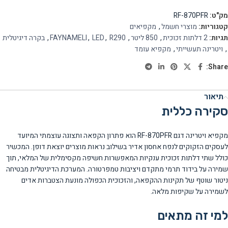
מק"ט:
RF-870PFR
קטגוריות:
מוצרי חשמל
,
מקפיאים
תגיות:
2 דלתות זכוכית
,
850 ליטר
,
R290
,
LED
,
FAYNAMELI
,
בקרה דיגיטלית
,
ויטרינה תעשייתי
,
מקפיא עומד
Share:
תיאור
סקירה כללית
מקפיא ויטרינה דגם RF-870PFR הוא פתרון הקפאה ותצוגה עוצמתי המיועד
לעסקים הזקוקים לנפח אחסון אדיר בשילוב נראות מוצרים יוצאת דופן. המכשיר
כולל שתי דלתות זכוכית ענקיות המאפשרות חשיפה מקסימלית של המלאי, תוך
שמירה על בידוד תרמי מתקדם ויציבות טמפרטורה. המערכת הדיגיטלית מבטיחה
ניטור שוטף של תקינות ההקפאה, והזכוכית הכפולה מונעת הצטברות אדים
לשמירה על שקיפות מלאה.
למי זה מתאים