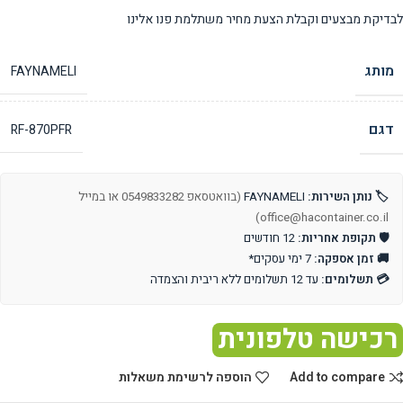
לבדיקת מבצעים וקבלת הצעת מחיר משתלמת פנו אלינו
מותג
FAYNAMELI
דגם
RF-870PFR
🏷️ נותן השירות:
FAYNAMELI
(בוואטסאפ 0549833282 או במייל
office@hacontainer.co.il)
🛡️ תקופת אחריות:
12 חודשים
🚚 זמן אספקה:
7 ימי עסקים*
💳 תשלומים:
עד 12 תשלומים ללא ריבית והצמדה
רכישה טלפונית
Add to compare
הוספה לרשימת משאלות