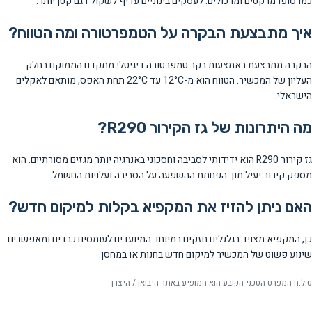
כמו סופרמרקטים ומרכולים. לעסקים בינוניים עדיף לשקול דגם קטן יותר.
איך מתבצעת הבקרה על הטמפרטורה ומה הטווח?
הבקרה מתבצעת באמצעות בקר טמפרטורה דיגיטלי מתקדם הממוקם בחלק
העליון של המכשיר. הטווח הוא מ-12°C עד 22°C תחת האפס, מותאם לאקלים
הישראלי.
מה היתרונות של גז הקירור R290?
גז קירור R290 הוא ידידותי לסביבה וחסכוני באנרגיה יותר מגזים מסורתיים. הוא
מספק קירור יעיל תוך הפחתת ההשפעה על הסביבה ועלויות החשמל.
האם ניתן להזיז את המקפיא בקלות למיקום חדש?
כן, המקפיא מצויד בגלגלים חזקים במיוחד המיועדים לעומסים כבדים ומאפשרים
שינוע פשוט של המכשיר למיקום חדש בחנות או במחסן.
ט.ל.ח המפרט הטכני הקובע הוא המופיע באתר היבואן / היצרן