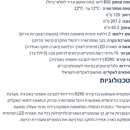
נפח אחסון
: 850 ליטר (נפח אחסון אדיר למלאי גדול)
טווח טמפרטורה
: -12°C עד -22°C
רוחב
: 120 ס"מ
גובה
: 201.2 ס"מ
עומק
: 65.3 ס"מ
סוג דלתות
: 2 דלתות זכוכית מחוסמת כפולה (מונעות הצטברות אדים)
מערכת בקרה
: בקר טמפרטורה דיגיטלי מתקדם (ניטור מדויק)
תאורה
: תאורת LED פנימית לאורך הדלתות (הארה חזקה ואחידה)
אבזור
: 10 מדפי רשת מסיביים הניתנים לכיוונון גובה (5 לכל צד)
גז קירור
: R290 (ידידותי לסביבה וחסכוני באנרגיה)
ניידות
: גלגלים חזקים במיוחד לעומסים כבדים
מתאים לאקלים
: מותאם לאקלים הישראלי
טכנולוגיות
המקפיא משתמש בגז קירור R290 הידידותי לסביבה וחסכוני באנרגיה. מערכת
הבקרה הדיגיטלית מאפשרת ניהול טמפרטורה מדויק והתאמה לתנאי האקלים
הישראלי. הזכוכית הכפולה המחוסמת מספקת בידוד תרמי מעולה ומונעת
הצטברות אדים, כך שהמוצרים נשארים גלויים לעין בכל עת. תאורת LED הפנימית
מספקת הארה אחידה וחזקה המדגישה את המוצרים ומעודדת רכישה.