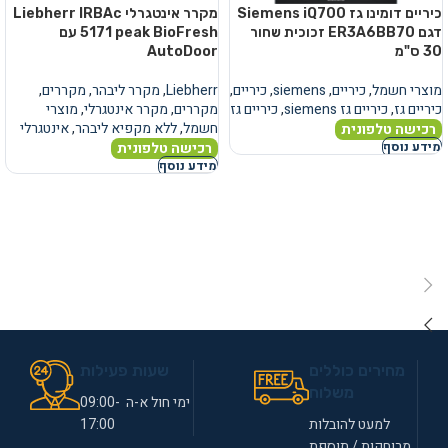
כיריים דומינו גז Siemens iQ700
מקרר אינטגרלי Liebherr IRBAc
דגם ER3A6BB70 זכוכית שחור
5171 peak BioFresh עם
30 ס"מ
AutoDoor
מוצרי חשמל
,
כיריים
,
siemens
,
כיריים
,
Liebherr
,
מקרר ליבהר
,
מקררים
,
כיריים גז
,
כיריים גז siemens
,
כיריים גז
מקררים
,
מקרר אינטגרלי
,
מוצרי
חשמל
,
ללא מקפיא ליבהר
,
אינטגרלי
רכישה טלפונית
רכישה טלפונית
מידע נוסף
מידע נוסף
מחירים כוללים
שעות פעילות
משלוח
ימי חול א-ה 09:00-
למעט להובלות
17:00
מרוחקות / תוספת