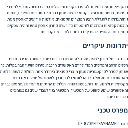
המקפיא מתאים במיוחד לסופרמרקטים ומרכולים כמרכז תצוגה מרכזי למוצרי
קפואים, חנויות טבע ומזון קפוא להצגת מגוון רחב של קטגוריות מוצרים, חנויות
נוחות גדולות להגדלת היצע המוצרים הקפואים, אולמות אירועים לאחסון מנות
מוכנות קפואות ומרכזים לוגיסטיים הדורשים פתרון אחסון נגיש ומהיר. עסקים
קטנים יותר עשויים להעדיף דגם חד-דלתי בנפח קטן יותר.
יתרונות עיקריים
הדגם הכפול תוכנן לספק מענה לעומסים הכבדים ביותר בשטח המכירה. שטח
הפנים הרחב והמדפים המודולריים מאפשרים הרכבה, פירוק ושינוי גובה בקלות, כך
שניתן לסדר לפי קטגוריות מגוון מוצרי קפואים ביחידה אחת. החלוקה לשתי דלתות
מאפשרת פתיחה של הצד הרלוונטי בלבד, ובכך לשמור על יעילות אנרגטית
מקסימלית ולמנוע תנודות בטמפרטורה. הגלגלים החזקים מיועדים לעומסים כבדים
ומאפשרים שינוע פשוט של המכשיר. המכשיר בנוי לעבוד שנים גם בעומסים
הכבדים ביותר.
מפרט טכני
דגם
: RF-870PFR FAYNAMELI