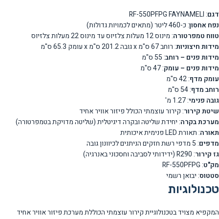
דגם
: RF-550PFPG FAYNAMELI
נפח אחסון
: כ-460 ליטר (מתאים לכמויות גדולות)
טווח טמפרטורה
: מינוס 12 מעלות צלזיוס עד מינוס 22 מעלות צלזיוס
מידות חיצוניות
: רוחב 67 ס"מ x גובה 201.2 ס"מ x עומק 65.3 ס"מ
מידות פנים – רוחב
: 55 ס"מ
מידות פנים – עומק
: 47 ס"מ
עומק מדף
: 42 ס"מ
רוחב מדף
: 54 ס"מ
גובה פנימי
: 1.27 מ'
שיטת קירור
: קירור עוצמתי הכולל פיזור אוויר אחיד
מערכת בקרה
: יחידת שליטה ובקרה דיגיטלית (שליטה מדויקת בטמפרטורה)
תאורה
: תאורת LED פנימית איכותית
מדפים
: 5 מדפי רשת חזקים הניתנים לכיוונון גובה
גז קירור
: R290 (ידידותי לסביבה וחסכוני באנרגיה)
מק"ט
: RF-550PFPG
סטטוס
: יבואן רשמי
טכנולוגיות
המקפיא מצויד בטכנולוגיית קירור עוצמתי הכוללת מערכת פיזור אוויר אחיד