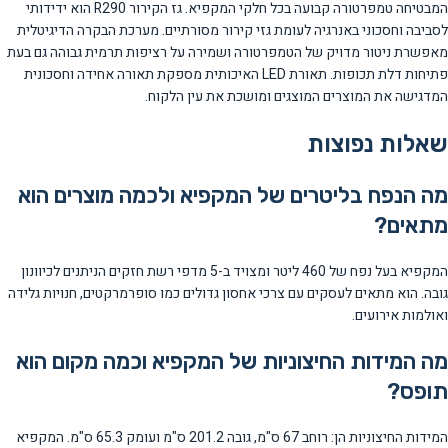
המבטיחה טמפרטורה קבועה בכל חלקי המקפיא. גז הקירור R290 הוא ידידותי
לסביבה וחסכוני באנרגיה לעומת גזי קירור מסורתיים. מערכת הבקרה הדיגיטלית
מאפשרת ניטור מדויק של הטמפרטורה ושמירה על רציפות תרמית גבוהה גם בעת
פתיחות דלת תכופות. תאורת LED האיכותית מספקת תאורה אחידה וחסכונית
המדגישה את המוצרים המוצגים ומושכת את עין הלקוח.
שאלות נפוצות
מה הנפח בליטרים של המקפיא ולכמה מוצרים הוא
מתאים?
המקפיא בעל נפח של 460 ליטר ומצויד ב-5 מדפי רשת חזקים הניתנים לכיוונון
גובה. הוא מתאים לעסקים עם צרכי אחסון גדולים כמו סופרמרקטים, חנויות גלידה
ואולמות אירועים.
מה המידות החיצוניות של המקפיא וכמה מקום הוא
תופס?
המידות החיצוניות הן: רוחב 67 ס"מ, גובה 201.2 ס"מ ועומק 65.3 ס"מ. המקפיא