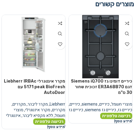
מוצרים קשורים
כיריים דומינו גז Siemens iQ700
מקרר אינטגרלי Liebherr IRBAc
דגם ER3A6BB70 זכוכית שחור
5171 peak BioFresh עם
30 ס"מ
AutoDoor
מוצרי חשמל
,
כיריים
,
siemens
,
כיריים
,
Liebherr
,
מקרר ליבהר
,
מקררים
,
כיריים גז
,
כיריים גז siemens
,
כיריים גז
מקררים
,
מקרר אינטגרלי
,
מוצרי
חשמל
,
ללא מקפיא ליבהר
,
אינטגרלי
רכישה טלפונית
רכישה טלפונית
מידע נוסף
מידע נוסף