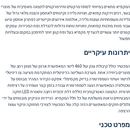
המקפיא מתאים במיוחד לסופרמרקטים ומינימרקטים לתצוגה מאסיבית של מוצרי
בשר, דגים וירקות קפואים, חנויות גלידה וקינוחים לאחסון והצגת מלאי גדול של
גלידות משפחתיות ועוגות גלידה, אולמות אירועים וקייטרינג כפתרון אחסון נגיש
עבור מנות מוכנות קפואות, וחנויות נוחות גדולות להגדלת נפח המכירות. עסקים
קטנים יותר עשויים להעדיף מקפיא בעל נפח קטן יותר לחיסכון במקום ובעלויות
תפעול.
יתרונות עיקריים
המכשיר כולל קיבולת ענק של 460 ליטר המאפשרת ארגון של מגוון רחב של
מוצרים ביחידה אחת. מערכת השליטה הדיגיטלית המתקדמת מציעה צג דיגיטלי
לניטור ושינוי הטמפרטורה בדיוק מקסימלי. אפקט הקירור המהיר מבוסס על
טכנולוגיה המאפשרת הגעה לטמפרטורת עבודה בזמן קצר ושמירה על רציפות
תרמית. התצוגה האטרקטיבית כוללת דלת זכוכית רחבה ותאורת LED חזקה
המבטיחים נראות מושלמת של כל חלל המקפיא. הניידות והניקיון מובטחים על ידי
גלגלים חזקים המאפשרים הזזה קלה של המכשיר לצורכי תחזוקה וניקוי שטח
הרצפה.
מפרט טכני