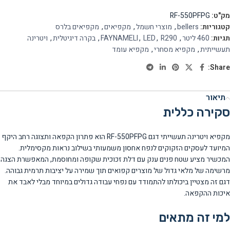
מק"ט:
RF-550PFPG
קטגוריות:
bellers
,
מוצרי חשמל
,
מקפיאים
,
מקפיאים בלרס
תגיות:
460 ליטר
,
R290
,
LED
,
FAYNAMELI
,
בקרה דיגיטלית
,
ויטרינה
תעשייתית
,
מקפיא מסחרי
,
מקפיא עומד
Share:
תיאור
סקירה כללית
מקפיא ויטרינה תעשייתי דגם RF-550PFPG הוא פתרון הקפאה ותצוגה רחב היקף
המיועד לעסקים הזקוקים לנפח אחסון משמעותי בשילוב נראות מקסימלית.
המכשיר מציע שטח פנים ענק עם דלת זכוכית שקופה ומחוסמת, המאפשרת הצגה
מרשימה של מלאי גדול של מוצרים קפואים תוך שמירה על יציבות תרמית גבוהה.
דגם זה מצטיין ביכולתו להתמודד עם נפחי עבודה גדולים במיוחד מבלי לאבד את
איכות ההקפאה.
למי זה מתאים