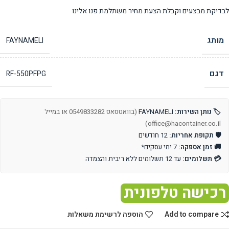
לבדיקת מבצעים וקבלת הצעת מחיר משתלמת פנו אלינו
מותג
FAYNAMELI
דגם
RF-550PFPG
🏷️ נותן השירות:
FAYNAMELI
(בוואטסאפ 0549833282 או במייל
office@hacontainer.co.il)
🛡️ תקופת אחריות:
12 חודשים
🚚 זמן אספקה:
7 ימי עסקים*
💳 תשלומים:
עד 12 תשלומים ללא ריבית והצמדה
רכישה טלפונית
Add to compare
הוספה לרשימת משאלות