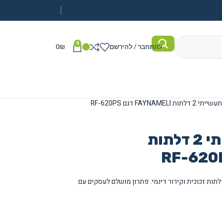
0
להתחבר / להירשם
₪
0
FAYNAME דגם RF-620PS
מקרר ויטרינה תעשייתי 2 דלתות
בנפח 590 ליטר עם שתי דלתות זכוכית וקירור דינמי. פתרון מושלם לעסקים עם