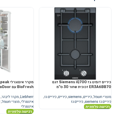
כיריים דומינו גז Siemens iQ700 דגם
מקרר אינ
ER3A6BB70 זכוכית שחור 30 ס"מ
BioFresh עם AutoDoor
מוצרי חשמל
,
כיריים
,
siemens
,
כיריים
,
כיריים גז
,
Liebherr
,
מקרר ליבהר
,
כיריים גז siemens
,
כיריים גז
אינטגרלי
,
מוצרי חשמל
,
ל
אינטגרלי
רכישה טלפונית
רכישה טלפונית
מידע נוסף