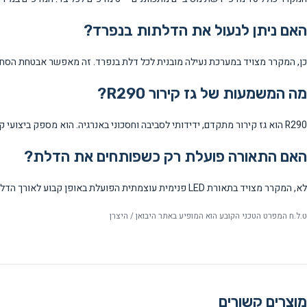
האם ניתן לנעול את הדלתות בנפרד?
כן, המקרר מצויד במערכת נעילה מובנית לכל דלת בנפרד. זה מאפשר אבטחת הסחור
מה המשמעות של גז קירור R290?
R290 הוא גז קירור מתקדם, ידידותי לסביבה וחסכוני באנרגיה. הוא מספק ביצועי קירור מעולים, מתאים לאקלים הישראלי ותורם להפחתת עלויות החשמל.
האם התאורה פועלת רק כשפותחים את הדלת?
לא, המקרר מצויד בתאורת LED פנימית עוצמתית הפועלת באופן קבוע לאורך הדלתות. זה מבליט את המוצרים גם כשהדלתות סגורות ומעודד רכישה אימפולסיבית.
ט.ל.ח המפרט הטכני הקובע הוא המופיע באתר היבואן / היצרן
מוצרים קשורים