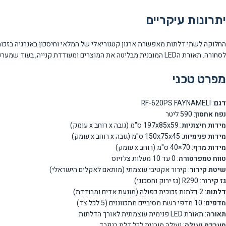
יתרונות עיקריים
החלוקה לשתי דלתות מאפשרת ארגון קטגוריאלי של המלאי וחיסכון באנרגיה בזכ
לסחורה. תאורת הLED המובנית מבליטה את המוצרים ומעודדת קנייה, בעוד שמערכת הקירור האקטיבי מתאימה במיוחד לתנאי האקלים הישראלי.
מפרט טכני
דגם
: RF-620PS FAYNAMELI
נפח אחסון
: 590 ליטר
מידות חיצוניות
: 197x85x59 ס"מ (גובה x רוחב x עומק)
מידות פנימיות
: 150x75x45 ס"מ (גובה x רוחב x עומק)
מידות מדף
: 70×40 ס"מ (רוחב x עומק)
טווח טמפרטורה
: 0 עד 10 מעלות צלזיוס
שיטת קירור
: קירור אקטיבי עוצמתי (מותאם לאקלים הישראלי)
גז קירור
: R290 (גז ירוק וחסכוני)
דלתות
: 2 דלתות זכוכית כפולה (מונעת אדים ומבודדת)
מדפים
: 10 מדפי רשת מסיביים מתכווננים (5 לכל צד)
תאורה
: תאורת LED פנימית עוצמתית לאורך הדלתות
מערכת נעילה
: נעילה מובנית לכל דלת בנפרד