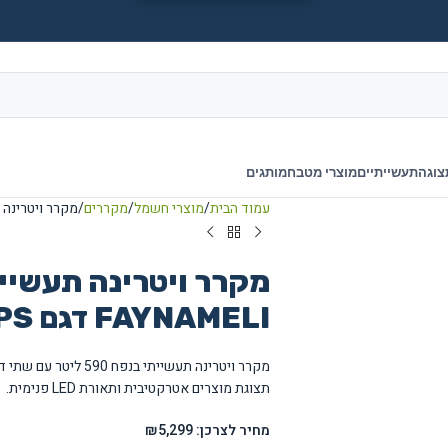
צוגה
תעשייתיים
מוצרי מטבח
מותגים
עמוד הבית
מוצרי חשמל
מקררים
מקרר ויטרינה תעשייתי 2 דלתות LI
FAYNAMELI דגם RF-620PS
מקרר ויטרינה תעשייתי 
תצוגת מוצרים אטרקטיבית ותאורת LED פנימית.
מחיר לצרכן: ₪5,299