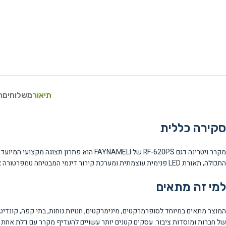
תיאור
משלוחים
ח
סקירה כללית
מקרר ויטרינה דגם RF-620PS של AYNAMELI
התכולה, תאורת LED פנימית עוצמתית ומערכת קירור דינמי המבטיחה טמפרטורה אחידה בכל חלקי המקרר.
למי זה מתאים
המוצר מתאים במיוחד לסופרמרקטים, מינימרקטים, חנויות נוחות, בתי קפה, קונדיט
של חברות ומוסדות ציבור. עסקים קטנים יותר עשויים להעדיף מקרר עם דלת אחת ל