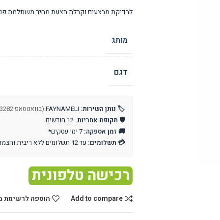
לבדיקת מבצעים וקבלת הצעת מחיר משתלמת פנו 
מותג
דגם
🏷️ נותן השירות:
FAYNAMELI
(בוואטסאפ 0549833282 או במייל office@hacontainer.co.il)
🛡️ תקופת אחריות:
12 חודשים
🚚 זמן אספקה:
7 ימי עסקים*
💳 תשלומים:
עד 12 תשלומים ללא ריבית והצמדה
רכישה טלפונית
Add to compare
הוספה לרשימת מ