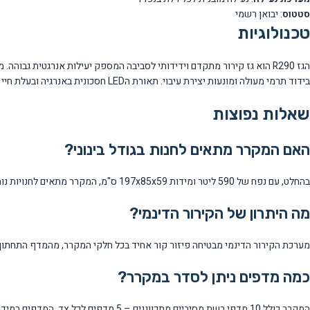
סטטוס
: יבואן רשמי
טכנולוגיות
הגז R290 הוא גז קירור מתקדם וידידותי לסביבה המספק יעילות אנרגטית ג
בידוד תרמי מעולה ומונעות יצירת עיבוי. תאורת הLED חסכונית באנרגיה ובעלת חיי שירות ארוכים, ומערכת הבקרה החכמה מבטיחה תפעול יעיל ואמין לאורך שנים.
שאלות נפוצות
האם המקרר מתאים לחנות בגודל בינוני?
בהחלט, עם נפח של 590 ליטר ומידות 197x85x59 ס"מ, המקרר מתאים לחנויות נוחות, מינימרקטים ועסקים בגודל בינוני. החלוקה לשתי דלתות מאפשרת ארגון יעיל של המלאי.
מה היתרון של הקירור הדינמי?
מערכת הקירור הדינמי מבטיחה פיזור קור אחיד בכל חלקי המקרר, מהמדף התחתון ו
כמה מדפים ניתן לסדר במקרר?
המקרר כולל 10 מדפי רשת מסיביים מתכווננים – 5 מדפים לכל צד. המדפים במידות 70×40 ס"מ ומאפשרים ארגון מודולרי לפי סוג המוצרים.