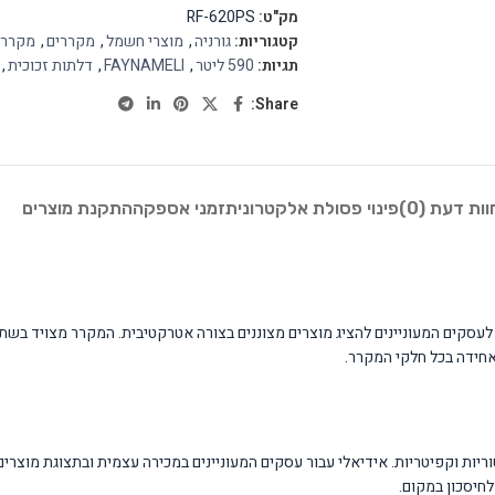
מק"ט:
RF-620PS
קטגוריות:
גורניה
,
מוצרי חשמל
,
מקררים
,
מקררים
תגיות:
590 ליטר
,
FAYNAMELI
,
דלתות זכוכית
,
Share:
וות דעת (0)
פינוי פסולת אלקטרונית
זמני אספקה
התקנת מוצרים
F הוא פתרון תצוגה מקצועי המיועד לעסקים המעוניינים להציג מוצרים מצוננים בצורה אטרקטיבית. ה
וריות וקפיטריות. אידיאלי עבור עסקים המעוניינים במכירה עצמית ובתצוגת מוצר
חיסכון במקום.