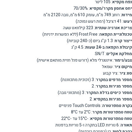
נפח מקפיא
: 105 ליטר
יחס אחסון מקרר/מקפיא
: 70/30%
מידות
: רוחב 749 מ"מ, עומק 610 מ"מ, גובה 2120 מ"מ
רעש
: 41 דציבל (רמת רעש נמוכה)
צריכת אנרגיה שנתית
: 323 קילוואט שעה
טכנולוגיית הקפאה
: Frost Free (ללא הפשרות ידניות)
ייצור קרח
: 1.3 ק"ג ביום (כ-240 קוביות)
קיבולת הקפאה ב-24 שעות
: 4.5 ק"ג
מחלקת אקלים
: SN/T
צבע/גימור
: אינטגרלי מלא (דורש פנל חזית מותאם אישית)
מיקום ציר
: שמאל
סוג ציר
: ציר קבוע
מספר מדפים במקרר
: 3 (זכוכית מתכווננת)
מספר מגירות במקרר
: 2
מספר כיסים בדלת המקרר
: 3 (מתכווני גובה)
מספר מגירות במקפיא
: 2
בקרת טמפרטורה
: Touch Controls פנימיים
טווח טמפרטורות מקרר
: 2°C עד 8°C
טווח טמפרטורות מקפיא
: -15°C עד -22°C
תאורה
: 6 נוריות LED בתקרה ו-5 נוריות בדפנות
בקרת לחות
: כן (במגירת הירקות)