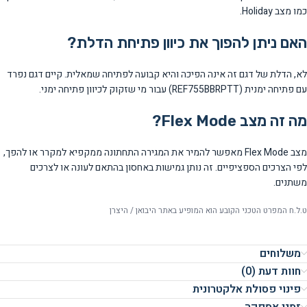
כמו מצב Holiday.
האם ניתן להפוך את כיוון פתיחת הדלת?
לא, הדלת של דגם זה אינה הפיכה והיא קבועה לפתיחה שמאלית. קיים דגם נפרד
עם פתיחה ימנית (REF755BBRPTT) עבור מי שזקוק לכיוון פתיחה ימני.
מה זה מצב Flex Mode?
מצב Flex Mode מאפשר להמיר את המגירה התחתונה ממקפיא למקרר או להפך,
לפי הצרכים הספציפיים. זה נותן גמישות באחסון בהתאם לעונה או לצרכים
משתנים.
ט.ל.ח המפרט הטכני הקובע הוא המופיע באתר היבואן / היצרן
משלוחים
חוות דעת (0)
פינוי פסולת אלקטרונית