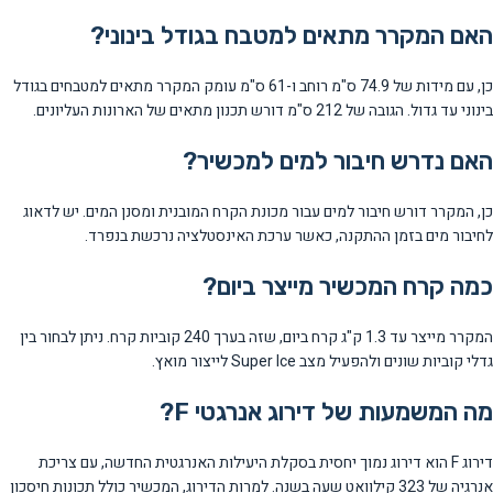
האם המקרר מתאים למטבח בגודל בינוני?
כן, עם מידות של 74.9 ס"מ רוחב ו-61 ס"מ עומק המקרר מתאים למטבחים בגודל
בינוני עד גדול. הגובה של 212 ס"מ דורש תכנון מתאים של הארונות העליונים.
האם נדרש חיבור למים למכשיר?
כן, המקרר דורש חיבור למים עבור מכונת הקרח המובנית ומסנן המים. יש לדאוג
לחיבור מים בזמן ההתקנה, כאשר ערכת האינסטלציה נרכשת בנפרד.
כמה קרח המכשיר מייצר ביום?
המקרר מייצר עד 1.3 ק"ג קרח ביום, שזה בערך 240 קוביות קרח. ניתן לבחור בין
גדלי קוביות שונים ולהפעיל מצב Super Ice לייצור מואץ.
מה המשמעות של דירוג אנרגטי F?
דירוג F הוא דירוג נמוך יחסית בסקלת היעילות האנרגטית החדשה, עם צריכת
אנרגיה של 323 קילוואט שעה בשנה. למרות הדירוג, המכשיר כולל תכונות חיסכון