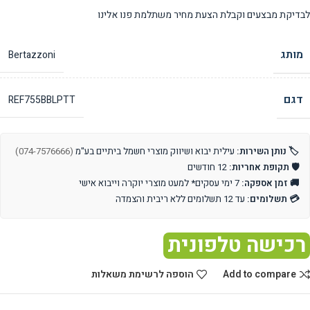
לבדיקת מבצעים וקבלת הצעת מחיר משתלמת פנו אלינו
מותג
Bertazzoni
דגם
REF755BBLPTT
🏷️ נותן השירות:
עילית יבוא ושיווק מוצרי חשמל ביתיים בע"מ
(074-7576666)
🛡️ תקופת אחריות:
12 חודשים
🚚 זמן אספקה:
7 ימי עסקים* למעט מוצרי יוקרה וייבוא אישי
💳 תשלומים:
עד 12 תשלומים ללא ריבית והצמדה
רכישה טלפונית
Add to compare
הוספה לרשימת משאלות