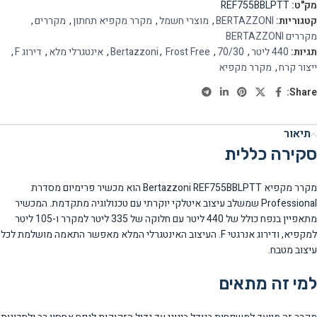
מק"ט:
REF755BBLPTT
קטגוריות:
BERTAZZONI
,
מוצרי חשמל
,
מקרר מקפיא תחתון
,
מקררים
,
מקררים BERTAZZONI
תגיות:
440 ליטר
,
70/30
,
Frost Free
,
Bertazzoni
,
אינטגרלי מלא
,
דירוג F
,
ייצור קרח
,
מקרר מקפיא
Share:
תיאור
סקירה כללית
מקרר מקפיא Bertazzoni REF755BBLPTT הוא מכשיר פרימיום מסדרת
Professional שמשלב עיצוב איטלקי יוקרתי עם טכנולוגיה מתקדמת. המכשיר
מתאפיין בנפח כולל של 440 ליטר עם חלוקה של 335 ליטר למקרר ו-105 ליטר
למקפיא, ודירוג אנרגטי F. העיצוב האינטגרלי המלא מאפשר התאמה מושלמת לכל
עיצוב מטבח.
למי זה מתאים