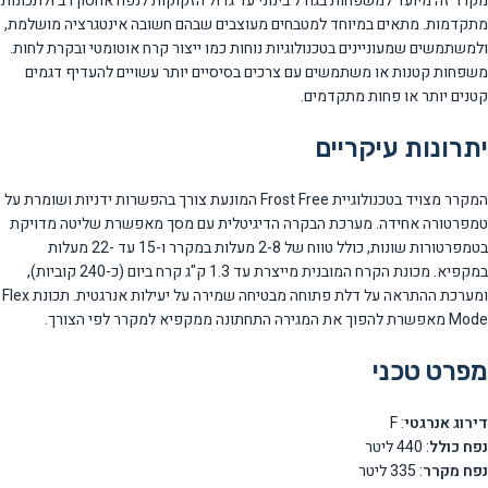
מקרר זה מיועד למשפחות בגודל בינוני עד גדול הזקוקות לנפח אחסון רב ולתכונות
מתקדמות. מתאים במיוחד למטבחים מעוצבים שבהם חשובה אינטגרציה מושלמת,
ולמשתמשים שמעוניינים בטכנולוגיות נוחות כמו ייצור קרח אוטומטי ובקרת לחות.
משפחות קטנות או משתמשים עם צרכים בסיסיים יותר עשויים להעדיף דגמים
קטנים יותר או פחות מתקדמים.
יתרונות עיקריים
המקרר מצויד בטכנולוגיית Frost Free המונעת צורך בהפשרות ידניות ושומרת על
טמפרטורה אחידה. מערכת הבקרה הדיגיטלית עם מסך מאפשרת שליטה מדויקת
בטמפרטורות שונות, כולל טווח של 2-8 מעלות במקרר ו-15 עד -22 מעלות
במקפיא. מכונת הקרח המובנית מייצרת עד 1.3 ק"ג קרח ביום (כ-240 קוביות),
ומערכת ההתראה על דלת פתוחה מבטיחה שמירה על יעילות אנרגטית. תכונת Flex
Mode מאפשרת להפוך את המגירה התחתונה ממקפיא למקרר לפי הצורך.
מפרט טכני
דירוג אנרגטי
: F
נפח כולל
: 440 ליטר
נפח מקרר
: 335 ליטר