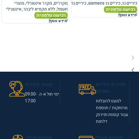
כיריים גז
,
כיריים גז siemens
,
כיריים גז
מקררים
,
מקרר אינטגרלי
,
מוצרי
חשמל
,
ללא מקפיא ליבהר
,
אינטגרלי
רכישה טלפונית
רכישה טלפונית
מידע נוסף
מידע נוסף
מחירים כוללים
שעות פעילות
משלוח
ימי חול א-ה 09:00-
למעט להובלות
17:00
מרוחקות / תוספת
עבור קומות ופירוק
דלתות
תשלום אונליין
משלוח מהיר