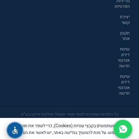
מדיניות
הפרטיות
יצירת
קשר
תקנון
אתר
שיטת
דירוג
אנרגטי
חדשה
שיטת
דירוג
אנרגטי
חדשה
כל הזכויות שמורות לטופ סטור חשמל ואלקטרוניקה בע"מ
אנו משתמשים בקבצי עוגיות (Cookies), כדי לשפר את חוויית
אתר זה שומר שבת קודש
המשתמש .על מנת להמשיך בגלישה באתר, יש לאשר את השימוש
THIS SITE OBSERVES THE SHABBAT