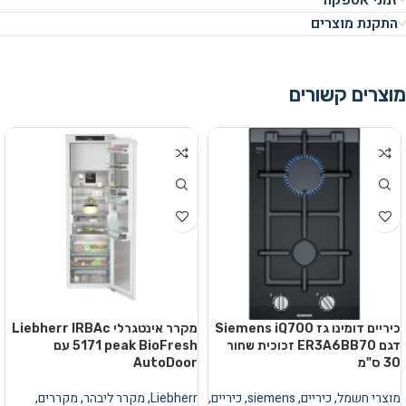
זמני אספקה
התקנת מוצרים
מוצרים קשורים
כיריים דומינו גז Siemens iQ700
מקרר אינטגרלי Liebherr IRBAc
דגם ER3A6BB70 זכוכית שחור
5171 peak BioFresh עם
30 ס"מ
AutoDoor
מוצרי חשמל
,
כיריים
,
siemens
,
כיריים
,
Liebherr
,
מקרר ליבהר
,
מקררים
,