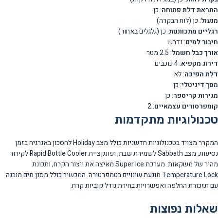
התראת דלת פתוחה
: כן
מנעול
: כן (לוח הבקרה)
רגליים מתכווננות
: כן (גלגלים באחור)
חיבור למים
: נדרש
אורך כבל חשמל
: 2.5 מטר
דירוג מקפיא
: 4 כוכבים
דלת הפיכה
: לא
מסך דיגיטלי
: כן
מגירות קריספר
: כן
קומפרסורים עצמאיים
: 2
טכנולוגיות מתקדמות
המקרר מצויד בטכנולוגיות חדשניות כולל מצב Holiday לחסכון באנרגיה בזמן
נסיעות, מצב Sabbath לשמירת שבת, ופונקציית Rapid Bottle Cooler לקירור
מהיר של משקאות. מערכת Super Ice מאיצה את ייצור הקרח, ותכונת
Temperature Lock מונעת שינויים בטמפרטורה. המכשיר כולל מסנן מים מובנה
עם תזכורת החלפה ואפשרויות בחירת גודל קוביות קרח.
שאלות נפוצות