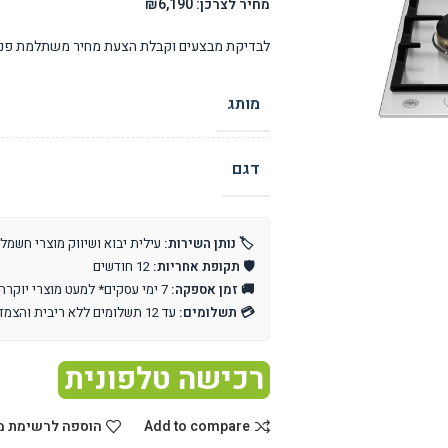
מחיר לצרכן: ₪6,190
לבדיקת מבצעים וקבלת הצעת מחיר משתלמת פנו 
מותג
דגם
🏷️ נותן השירות:
עילית יבוא ושיווק מוצרי חשמל
🛡️ תקופת אחריות:
12 חודשים
🚚 זמן אספקה:
7 ימי עסקים* למעט מוצרי יוקרה וייבוא אישי
💳 תשלומים:
עד 12 תשלומים ללא ריבית והצמדה
רכישה טלפונית
Add to compare
הוספה לרשימת מ