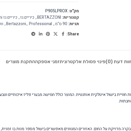
מק"ט:
P905LPROX
קטגוריות:
BERTAZZONI
,
כיריים גז
,
כיריים גז bertazzoni
תגיות:
90 ס"מ
,
Professional
,
Bertazzoni
,
וו
Share:
וות דעת (0)
פינוי פסולת אלקטרונית
זמני אספקה
התקנת מוצרים
חבתות.
בקרה מדויקת על החום. האזורים המגוונים מאפשרים בישול מספר מנות בו זמנית, 