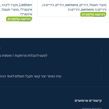
מוצרי חשמל
,
כיריים
,
siemens
,
כיריים
,
כיריים גז
,
Liebherr
,
מקרר ליבהר
,
כיריים גז siemens
,
כיריים גז
אינטגרלי
,
מוצרי חשמל
,
ל
אינטגרלי
רכישה טלפונית
רכישה טלפונית
מידע נוסף
מידע נוסף
מ
למעט להובלות מרוחקות / תוספת עב
נציג האתר יצור קשר תקבל תשלום לאחר ההזמ
קישורים שימושים
הצהרת נגישות