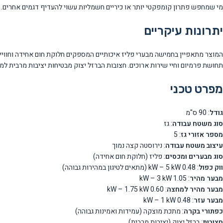
מי שמחפש פתרון קומפקטי יותר או כיריים חשמליות עשוי להעדיף דגמים אחרים.
יתרונות עיקריים
תחושת פרמיום וחיי שירות ארוכים. חצובות הברזל יצוק מבטיחות יציבות מרבית ל
מפרט טכני
גודל
: 90 ס"מ
סוג משטח עבודה
: גז
מספר אזורי גז
: 5
עיצוב משטח עבודה
: נירוסטה קצה נמוך
סוג מבערים ומכסים
: פליז (חלוקת חום אחידה)
ווק כפול
: 0.48 kW – 5 kW (מתאים לטיגון במהירות גבוהה)
מבער מהיר
: 1.05 kW – 3 kW
מבער מהיר למחצה
: 0.60 kW – 1.75 kW
מבער עזר
: 0.48 kW – 1 kW
כפתורי בקרה
: מתכת מוצקה (עמידות ואמינות גבוהה)
חצובות
: ברזל יצוק (יציבות מרבית)