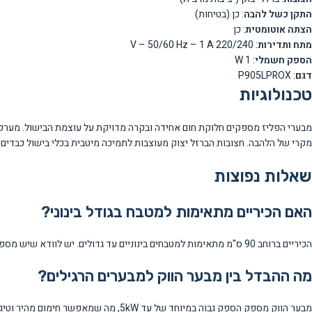
התקן כשל להבה
: כן (בטיחות)
הצתה אוטומטית
: כן
מתח ותדירות
: 220/240 V – 50/60 Hz – 1 A
הספק חשמלי
: 1 W
דגם
: P905LPROX
טכנולוגיות
מבערי הפליז מספקים חלוקת חום אחידה ובקרה מדויקת על עוצמת הבישול. מערכ
מקרי של הלהבה. חצובות הברזל יצוק מעוצבות לתמיכה מיטבית בכלי בישול כבדים.
שאלות נפוצות
האם הכיריים מתאימות למטבח בגודל בינוני?
הכיריים ברוחב 90 ס"מ מתאימות למטבחים בינוניים עד גדולים. יש לוודא שיש מספיק מקום הן לרוחב והן לחיבור גז תקין.
מה ההבדל בין מבער הווק למבערים הרגילים?
מבער הווק מספק הספק גבוה במיוחד של עד 5kW, מה שמאפשר חימום מהיר וטיגון במהירות גבוהה כפי שנדרש במטבח האסייתי.