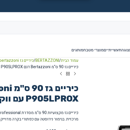
צוגה
תעשייתיים
מוצרי מטבח
מותגים
עמוד הבית
BERTAZZONI
כיריים גז bertazzoni
כיריים גז 90 ס"מ Bertazzoni דגם P905LPROX עם ווק כפול
P905LPROX עם ווק כפול
מרכזית. בגימור נירוסטה עם כפתורי בקרה מדוייקי