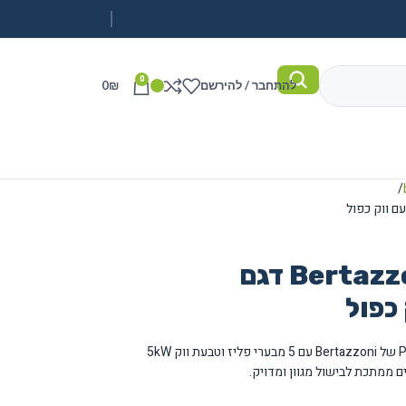
0
להתחבר / להירשם
₪
0
כיריים גז 90 ס"מ Bertazzoni דגם
כיריים גז מקצועיות 90 ס"מ מסדרת Professional של Bertazzoni עם 5 מבערי פליז וטבעת ווק 5kW
ם ממתכת לבישול מגוון ומדויק.