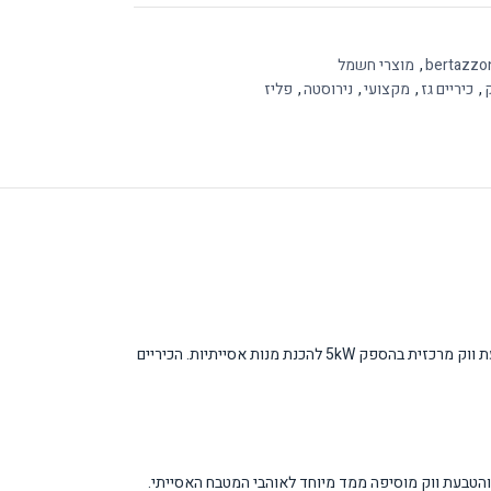
,
מוצרי חשמל
ק
,
כיריים גז
,
מקצועי
,
נירוסטה
,
פליז
כיריים גז מקצועיות בגודל 90 ס"מ מסדרת Professional של Bertazzoni, המציעות חוויית בישול איטלקית אותנטית. המוצר כולל חמישה מבערי פליז איכותיים וטבעת ווק מרכזית בהספק 5kW להכנת מנות אסייתיות. הכיריים
והטבעת ווק מוסיפה ממד מיוחד לאוהבי המטבח האסייתי.