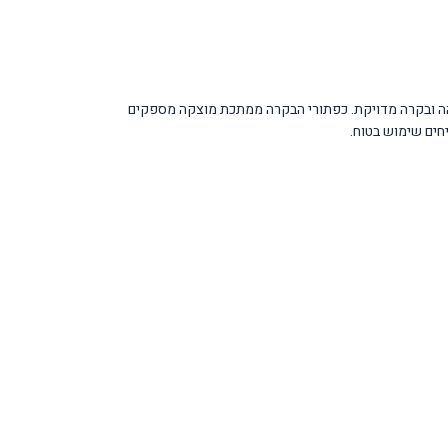
וחוויית בישול מעולה. הטבעת ווק המרכזית בהספק 5kW מאפשרת בישול במהירות גבוהה ובקרה מדויקת. כפתורי הבקרה ממתכת מוצקה מספקים
חים שימוש בטוח.