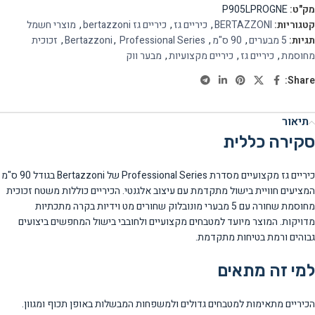
מק"ט:
P905LPROGNE
קטגוריות:
BERTAZZONI
,
כיריים גז
,
כיריים גז bertazzoni
,
מוצרי חשמל
תגיות:
5 מבערים
,
90 ס"מ
,
Professional Series
,
Bertazzoni
,
זכוכית
מחוסמת
,
כיריים גז
,
כיריים מקצועיות
,
מבער ווק
Share:
תיאור
סקירה כללית
כיריים גז מקצועיים מסדרת Professional Series של Bertazzoni בגודל 90 ס"מ
המציעים חוויית בישול מתקדמת עם עיצוב אלגנטי. הכיריים כוללות משטח זכוכית
מחוסמת שחורה עם 5 מבערי מונובלוק שחורים מט וידיות בקרה מתכתיות
מדויקות. המוצר מיועד למטבחים מקצועיים ולחובבי בישול המחפשים ביצועים
גבוהים ורמת בטיחות מתקדמת.
למי זה מתאים
הכיריים מתאימות למטבחים גדולים ולמשפחות המבשלות באופן תכוף ומגוון.