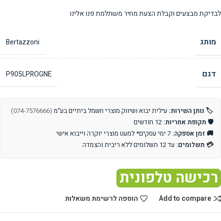
לבדיקת מבצעים וקבלת הצעת מחיר משתלמת פנו אלינו
מותג
Bertazzoni
דגם
P905LPROGNE
🏷️ נותן השירות:
עילית יבוא ושיווק מוצרי חשמל ביתיים בע"מ
(074-7576666)
🛡️ תקופת אחריות:
12 חודשים
🚚 זמן אספקה:
7 ימי עסקים* למעט מוצרי יוקרה וייבוא אישי
💳 תשלומים:
עד 12 תשלומים ללא ריבית והצמדה
רכישה טלפונית
Add to compare
הוספה לרשימת משאלות