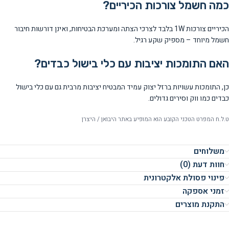
כמה חשמל צורכות הכיריים?
הכיריים צורכות 1W בלבד לצרכי הצתה ומערכת הבטיחות, ואינן דורשות חיבור
חשמל מיוחד – מספיק שקע רגיל.
האם התומכות יציבות עם כלי בישול כבדים?
כן, התומכות עשויות ברזל יצוק עמיד המבטיח יציבות מרבית גם עם כלי בישול
כבדים כמו ווק וסירים גדולים.
ט.ל.ח המפרט הטכני הקובע הוא המופיע באתר היבואן / היצרן
משלוחים
חוות דעת (0)
פינוי פסולת אלקטרונית
זמני אספקה
התקנת מוצרים