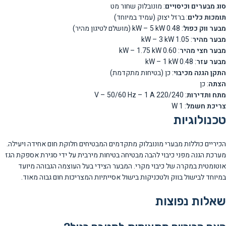
סוג מבערים וכיסויים
: מונובלוק שחור מט
תומכות כלים
: ברזל יצוק (עמיד במיוחד)
מבער ווק כפול
: 0.48 kW – 5 kW (מושלם לטיגון מהיר)
מבער מהיר
: 1.05 kW – 3 kW
מבער חצי מהיר
: 0.60 kW – 1.75 kW
מבער עזר
: 0.48 kW – 1 kW
התקן הגנה מכיבוי
: כן (בטיחות מתקדמת)
הצתה
: כן
מתח ותדירות
: 220/240 V – 50/60 Hz – 1 A
צריכת חשמל
: 1 W
טכנולוגיות
הכיריים כוללות מבערי מונובלוק מתקדמים המבטיחים חלוקת חום אחידה ויעילה.
מערכת הגנה מפני כיבוי להבה מבטיחה בטיחות מירבית על ידי סגירת אספקת הגז
אוטומטית במקרה של כיבוי מקרי. המבער הצידי בעל העוצמה הגבוהה מיועד
במיוחד לבישול בווק ולטכניקות בישול אסייתיות המצריכות חום גבוה מאוד.
שאלות נפוצות