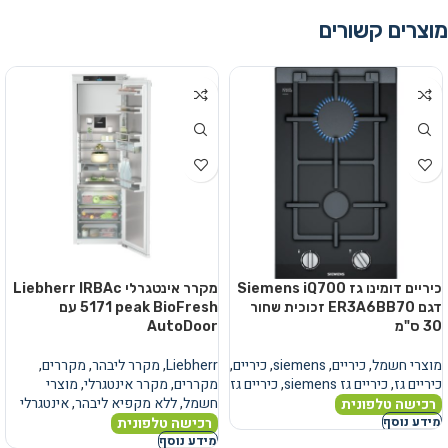
מוצרים קשורים
כיריים דומינו גז Siemens iQ700
מקרר אינטגרלי Liebherr IRBAc
דגם ER3A6BB70 זכוכית שחור
5171 peak BioFresh עם
30 ס"מ
AutoDoor
מוצרי חשמל
,
כיריים
,
siemens
,
כיריים
,
Liebherr
,
מקרר ליבהר
,
מקררים
,
כיריים גז
,
כיריים גז siemens
,
כיריים גז
מקררים
,
מקרר אינטגרלי
,
מוצרי
חשמל
,
ללא מקפיא ליבהר
,
אינטגרלי
רכישה טלפונית
רכישה טלפונית
מידע נוסף
מידע נוסף