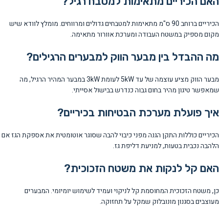
האם הכיריים מתאימות למטבח רגיל?
הכיריים ברוחב 90 ס"מ מתאימות למטבחים גדולים ומרווחים. מומלץ לוודא שיש
מקום מספיק במשטח העבודה ומערכת אוורור מתאימה.
מה ההבדל בין מבער הווק למבערים הרגילים?
מבער הווק מציע עוצמה של עד 5kW לעומת 3kW במבער המהיר הרגיל, מה
שמאפשר טיגון מהיר בחום גבוה כנדרש בבישול אסייתי.
איך פועלת מערכת הבטיחות בכיריים?
הכיריים כוללות התקן הגנה מפני כיבוי להבה שסוגר אוטומטית את אספקת הגז אם
הלהבה נכבית בטעות, למניעת דליפת גז.
האם קל לנקות את משטח הזכוכית?
כן, משטח הזכוכית המחוסמת קל לניקוי ועמיד לשימוש יומיומי. המבערים
מעוצבים בסגנון מונובלוק שמקל על תחזוקה.