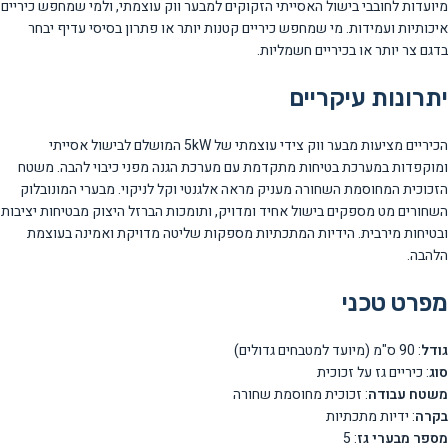
מיועדות לחובבי בישול האסייתי הזקוקים למבער ווק עוצמתי, ולמי שמחפש כיריים
איכותיות ועמידות. מי שמחפש כיריים קטנות יותר או פתרון בסיסי עדיף יבחר
בדגם צר יותר או בכיריים חשמליות.
יתרונות עיקריים
הכיריים מציעות מבער ווק צידי עוצמתי של 5kW המושלם לבישול אסייתי
ומוקפדות במערכת בטיחות מתקדמת עם מערכת הגנה מפני כיבוי להבה. משטח
הזכוכית המחוסמת השחורה מעניק מראה אלגנטי וקל לניקוי. מבערי המונובלוק
השחורים מט מספקים בישול אחיד ומדויק, ותומכות הברזל היצוק מבטיחות יציבות
ובטיחות מירבית. הידיות המתכתיות מספקות שליטה מדויקת ואמינה בעוצמת
הלהבה.
מפרט טכני
גודל
: 90 ס"מ (מיועד למטבחים גדולים)
סוג
: כיריים גז על זכוכית
משטח עבודה
: זכוכית מחוסמת שחורה
בקרה
: ידיות מתכתיות
מספר מבערי גז
: 5