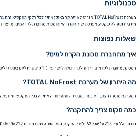
טכנולוגיות
מערכת TOTAL NoFrost מזרימה אוויר קר באופן אחיד לכל חלקי 
מירבית ופעולה שקטה. מערכת יצור הקרח האוטומטית מחוברת לקו המים ומייצרת קו
שאלות נפוצות
איך מתחברת מכונת הקרח למים?
המכונת מחוברת לקו מים דרך פילטר ויכולה לייצר עד 1.3 ק״ג קרח ליום בשני גדלים שונים של קוביות.
מה היתרון של מערכת TOTAL NoFrost?
המערכת מונעת הצטברות כפור, מבטיחה טמפרטורה אחידה בכל המקפיא ומונעת צו
כמה מקום צריך להתקנה?
נדרש חלל של 213×61×63.5 ס״מ להתקנה, והמכשיר עצמו במידות 212×60.9×62.0 ס״מ. חשוב להשאיר מקום לפתיחת הדלת (118 ס״מ עומק כולל).