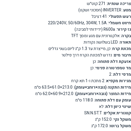
צריכה שנתית
: 271 קוט״ש
מנוע
: INVERTER (חסכוני ושקט)
רעש תפעולי
: 41 דציבל
חיווט חשמלי
: 220/240V, 50/60Hz, 304W, 1.5A
גז קירור
: R600a (ידידותי לסביבה)
בקרה
: אלקטרונית עם מגע ומסך TFT
תאורה
: LED בשלושה נקודות
מכונת קרח
: כן, מייצרת עד 1.3 ק״ג ליום בשני גדלים
חיבור מים
: נדרש למכונת הקרח דרך פילטר
אזעקת דלת פתוחה
: כן
מד טמפרטורה פנימי
: כן
מדפי דלת
: 2
מגירות מקפיא
: 2 מתכת ו-1 תא קרח
מידות התקנה (גובה×רוחב×עומק)
: 213.0×61.0×63.5 ס״מ
מידות המוצר (גובה×רוחב×עומק)
: 212.0×60.9×62.0 ס״מ
עומק עם דלת פתוחה
: 118.0 ס״מ
שינוי כיוון דלת
: לא
קטגורית אקלים
: SN.N.ST.T
משקל נקי
: 152.0 ק״ג
משקל ברוטו
: 172.0 ק״ג