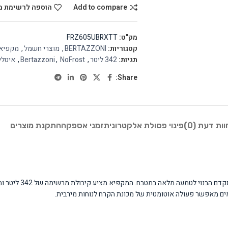
Add to compare
הוספה לרשימת מ
מק"ט:
FRZ605UBRXTT
קטגוריות:
BERTAZZONI
,
מוצרי חשמל
,
מקפיא
תגיות:
342 ליטר
,
NoFrost
,
Bertazzoni
,
איטלי
Share:
וות דעת (0)
פינוי פסולת אלקטרונית
זמני אספקה
התקנת מוצרים
ם מאפשר פעולה אוטומטית של מכונת הקרח לנוחות מירבית.