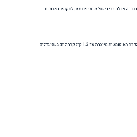
בה או לחובבי בישול שמכינים מזון לתקופות ארוכות.
מערכת TOTAL NoFrost המתקדמת מבטיחה הפשרה אוטומטית וטמפרטורה אחידה, מה שמונע קפיאת יתר של מזון ומבטיח שמירה אופטימלית על הטריות. מכונת הקרח האוטומטית מייצרת עד 1.3 ק״ג קרח ליום בשני גדלים