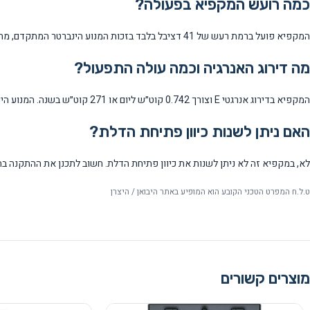
כמה רועש המקפיא בפעולה?
המקפיא פועל ברמת רעש של 41 דציבל בלבד בזכות המנוע הינברטר המתקדם, מה שהופך אותו לשקט במיוחד למכשיר ביתי.
מה דירוג האנרגיה וכמה עולה התפעול?
המקפיא בדירוג אנרגטי E וצורך 0.742 קוט״ש ליום או 271 קוט״ש בשנה. המנוע הינברטר מבטיח יעילות אנרגטית טובה למקפיא בקיבולת זו.
האם ניתן לשנות כיוון פתיחת הדלת?
לא, במקפיא זה לא ניתן לשנות את כיוון פתיחת הדלת. חשוב לתכנן את ההתקנה בה
ט.ל.ח המפרט הטכני הקובע הוא המופיע באתר היבואן / היצרן
מוצרים קשורים