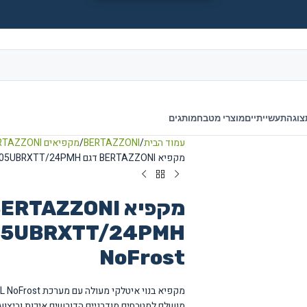
צוגה
תעשייתיים
מוצרי מטבח
מותגים
עמוד הבית
BERTAZZONI
מקפיאים BERTAZZONI
מקפיא BERTAZZONI דגם FRZ605UBRXTT/24PMH בנוי עם TOTAL NoFrost
NoFrost
מושלם למטבחים מודרניים הדורשים איכות וביצועי