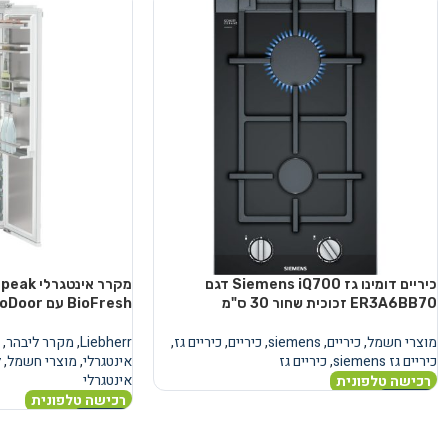
כיריים דומינו גז Siemens iQ700 דגם
מקרר אינ
ER3A6BB70 זכוכית שחור 30 ס"מ
BioFresh עם AutoDoor
מוצרי חשמל
,
כיריים
,
siemens
,
כיריים
,
כיריים גז
,
Liebherr
,
מקרר ליבהר
,
כיריים גז siemens
,
כיריים גז
אינטגרלי
,
מוצרי חשמל
,
ל
אינטגרלי
רכישה טלפונית
רכישה טלפונית
מידע נוסף
מידע נוסף