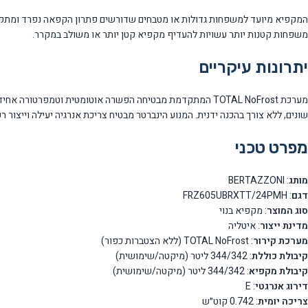
המקפיא מיועד למשפחות גדולות או מטבחים שדורשים פתרון הקפאה נפרד ומתקדם.
משפחות קטנות יותר עשויות להעדיף מקפיא קטן יותר או משולב במקרר.
יתרונות עיקריים
שונים, ללא צורך בהכנה ידנית. המנוע הינברטר מבטיח צריכת אנרגיה יעילה וייצור רעש נמוך של 1
מפרט טכני
מותג
: BERTAZZONI
דגם
: FRZ605UBRXTT/24PMH
סוג המוצר
: מקפיא בנוי
מדינת ייצור
: איטליה
מערכת קירור
: TOTAL NoFrost (ללא הצטברות כפור)
קיבולת כוללת
: 344/342 ליטר (מיקטה/שימושית)
קיבולת מקפיא
: 344/342 ליטר (מיקטה/שימושית)
דירוג אנרגטי
: E
צריכה יומית
: 0.742 קוט״ש