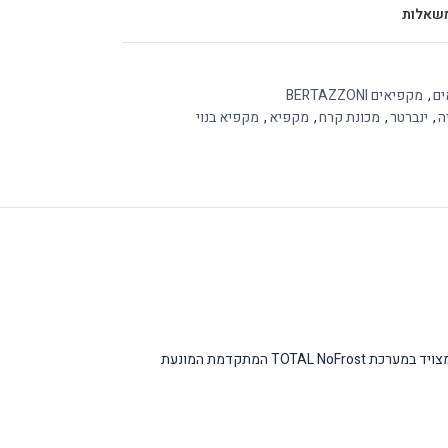
שאלות
ים
,
מקפיאים BERTAZZONI
ה
,
ינברטר
,
מכונת קרח
,
מקפיא
,
מקפיא בנוי
מקפיא BERTAZZONI FRZ605UBRXTT/24PMH הוא פתרון הקפאה איטלקי מתקדם הבנוי לטמעה מלאה במטבח. המקפיא מציע קיבולת מרשימה של 342 ליטר ומצויד במערכת TOTAL NoFrost המתקדמת המונעת