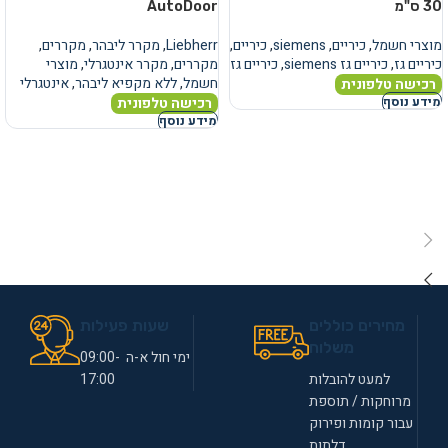
30 ס"מ
AutoDoor
מוצרי חשמל
,
כיריים
,
siemens
,
כיריים
,
Liebherr
,
מקרר ליבהר
,
מקררים
,
כיריים גז
,
כיריים גז siemens
,
כיריים גז
מקררים
,
מקרר אינטגרלי
,
מוצרי
חשמל
,
ללא מקפיא ליבהר
,
אינטגרלי
רכישה טלפונית
רכישה טלפונית
מידע נוסף
מידע נוסף
מחירים כוללים
שעות פעילות
משלוח
ימי חול א-ה 09:00-
למעט להובלות
17:00
מרוחקות / תוספת
עבור קומות ופירוק
דלתות