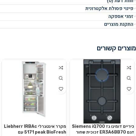
חוות דעת (0)
פינוי פסולת אלקטרונית
זמני אספקה
התקנת מוצרים
מוצרים קשורים
כיריים דומינו גז Siemens iQ700
מקרר אינטגרלי Liebherr IRBAc
דגם ER3A6BB70 זכוכית שחור
5171 peak BioFresh עם