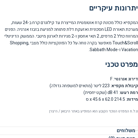
יתרונות עיקריים
המקפיא כולל מכונת קרח אוטומטית המייצרת עד קילוגרם קרח ב-24 שעות,
מערכת תאורת LED חסכונית ואזעקת דלת פתוחה למניעת בזבוז אנרגיה. הפנים
המרווח כולל 2 מדפים, 2 תאי אחסון ו-2 מגירות לארגון מיטבי. הממשק הדיגיטלי
Touch&Scroll מאפשר בקרה נוחה על כל הפונקציות כולל מצבי Shopping,
Vacation ו-Sabbath Mode.
מפרט טכני
דירוג אנרגטי
: F
קיבולת מקפיא
: 223 ליטר (מתאים למשפחה גדולה)
רמת רעש
: 41 dB (שקט יחסית)
מידות
: 214.5 x 45.6 x 62.0 ס
ט.ל.ח המפרט הטכני הקובע הוא המופיע באתר היבואן / היצרן
משלוחים