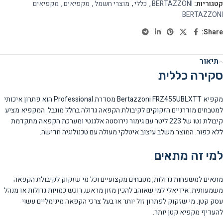
קטגוריות:
BERTAZZONI
,
כללי
,
מוצרי חשמל
,
מקפיאים
,
מקפיאים
BERTAZZONI
Share:
תיאור
סקירה כללית
מקפיא Bertazzoni FRZ455UBLXTT מסדרת Professional הוא פתרון איכותי
למטבחים מודרניים הזקוקים לקיבולת הקפאה גדולה בחלל מוגבל. המקפיא מציע
קיבולת נטו של 223 ליטר עם גימור נירוסטה אלגנטי ומערכת הקפאה מתקדמת
ללא כפור. המוצר משלב עיצוב איטלקי מעולה עם טכנולוגיה חדישה.
למי זה מתאים
מתאים למשפחות גדולות, מטבחים מקצועיים וכל מי שזקוק לקיבולת הקפאה
משמעותית. אידיאלי למי שאוהב להכין מזון מראש, רוכש כמויות גדולות או מנהל
עסק קטן. מי שזקוק לפתרון זול יותר או בעל צרכי הקפאה מינימליים עשוי
להעדיף מקפיא קטן יותר.