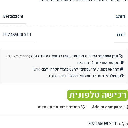
מותג
Bertazzoni
דגם
FRZ455UBLXTT
🏷️ נותן השירות:
עילית יבוא ושיווק מוצרי חשמל ביתיים בע"מ
(074-7576666)
🛡️ תקופת אחריות:
12 חודשים
🚚 זמן אספקה:
7 ימי עסקים* למעט מוצרי יוקרה וייבוא אישי
💳 תשלומים:
עד 12 תשלומים ללא ריבית והצמדה
רכישה טלפונית
Add to compare
הוספה לרשימת משאלות
מק"ט:
FRZ455UBLXTT