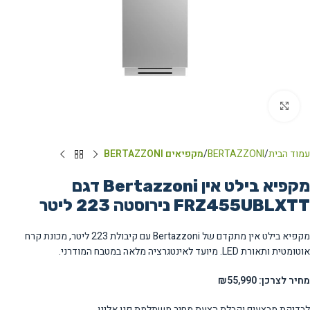
Click to enlarge
עמוד הבית
BERTAZZONI
מקפיאים BERTAZZONI
מקפיא בילט אין Bertazzoni דגם
FRZ455UBLXTT נירוסטה ‏223 ‏ליטר
מקפיא בילט אין מתקדם של Bertazzoni עם קיבולת 223 ליטר, מכונת קרח
אוטומטית ותאורת LED. מיועד לאינטגרציה מלאה במטבח המודרני.
מחיר לצרכן: ₪55,990
לבדיקת מבצעים וקבלת הצעת מחיר משתלמת פנו אלינו