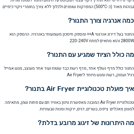
ניקוי פירוליטי הוא תהליך ניקוי עצמי המבוסס על חימום התנור לטמפרטורות
גבוהות מאוד (כ-500°C) המפרקות שומנים ולכלוך ללא צורך בחומרי ניקוי כימיים.
כמה אנרגיה צורך התנור?
התנור בעל דירוג אנרגטי A++ ומספק חיסכון משמעותי באנרגיה. ההספק הוא
2800W והוא מתאים למתח 220-240V.
מה כולל הציוד שמגיע עם התנור?
התנור כולל מדף נשלף אחד, מדף רשת כבד שטוח ועוד אחד מעוצב, מגש אמייל
רגיל ועמוק, רשת ומגש מיוחד לAir Fryer.
איך פועלת טכנולוגיית Air Fryer בתנור?
טכנולוגיית Air Fryer המובנה מאפשרת טיגון באוויר חם עם פחות שמן, מתאימה
למגוון מאכלים: ציפס, בשרים, דגים, ירקות ומנות טבעוניות.
מה היתרונות של זיגוג מרובע בדלת?