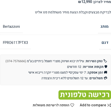
מחיר לצרכן: ₪12,990
לבדיקת מבצעים וקבלת הצעת מחיר משתלמת פנו אלינו
מותג
Bertazzoni
דגם
FPRO6117PTX3
🏷️ נותן השירות:
עילית יבוא ושיווק מוצרי חשמל ביתיים בע"מ
(074-7576666)
🛡️ תקופת אחריות:
12 חודשים
🚚 זמן אספקה:
7 ימי עסקים* למעט מוצרי יוקרה וייבוא אישי
💳 תשלומים:
עד 12 תשלומים ללא ריבית והצמדה
רכישה טלפונית
Add to compare
הוספה לרשימת משאלות