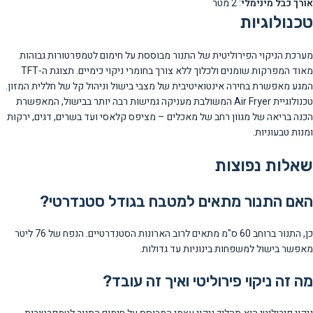
אורך כבל מינימלי
: 2 מטר
טכנולוגיות
מערכת הניקוי הפירוליטית של התנור מבוססת על חימום לטמפרטורות גבוהות
מאוד המפרקות שומנים ולכלוך ללא צורך בחומרי ניקוי כימיים. תצוגת ה-TFT
המגע מאפשרת בחירה אינטואיטיבית של מצבי בישול וניהול קל של חללית המזון.
טכנולוגיית Air Fryer המשולבת מעניקה גמישות רבה יותר בבישול, המאפשרת
הכנה בריאה של מגוון רחב של מאכלים – מציפס קלאסי ועד בשרים, דגים, ירקות
ומנות טבעוניות.
שאלות נפוצות
האם התנור מתאים למטבח בגודל סטנדרטי?
כן, התנור ברוחב 60 ס"מ מתאים לרוב הארונות הסטנדרטיים. הנפח של 76 ליטר
מאפשר בישול למשפחות בינוניות עד גדולות.
מה זה ניקוי פירוליטי ואיך זה עובד?