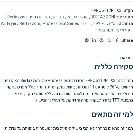
מק"ט:
FPRO6117PTX3
קטגוריות:
BERTAZZONI
,
מוצרי חשמל
,
תנורים
,
תנורים בנויים Bertazzoni
תגיות:
60 ס״מ
,
76 ליטר
,
TFT
,
Professional Series
,
Bertazzoni
,
Air Fryer
,
פירוליטי
,
תנור בנוי
Share:
תיאור
סקירה כללית
תנור הבנוי FPRO6117PTX3 מסדרת Professional של Bertazzoni מציע נפח
מרשים של 76 ליטר עם 11 תוכניות בישול מתקדמות. התנור כולל מערכת ניקוי
פירוליטית המבוססת על חימום לטמפרטורה גבוהה ללא חומרי ניקוי, ומצויד
בתצוגת TFT ברורה לבקרה נוחה ומדויקת על תהליכי הבישול.
למי זה מתאים
תנור זה מתאים במיוחד לאוהבי בישול ואפייה בעלי משפחות בינוניות עד גדולות,