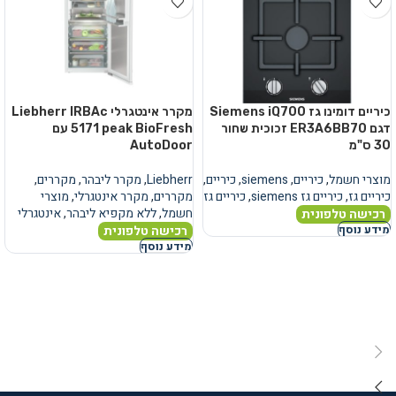
כיריים דומינו גז Siemens iQ700
מקרר אינטגרלי Liebherr IRBAc
דגם ER3A6BB70 זכוכית שחור
5171 peak BioFresh עם
30 ס"מ
AutoDoor
מוצרי חשמל
,
כיריים
,
siemens
,
כיריים
,
Liebherr
,
מקרר ליבהר
,
מקררים
,
כיריים גז
,
כיריים גז siemens
,
כיריים גז
מקררים
,
מקרר אינטגרלי
,
מוצרי
חשמל
,
ללא מקפיא ליבהר
,
אינטגרלי
רכישה טלפונית
רכישה טלפונית
מידע נוסף
מידע נוסף