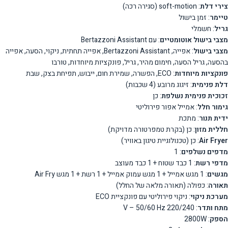
צירי דלת
: soft-motion (סגירה רכה)
טיימר
: זמן בישול
גריל
: חשמלי
מצבי בישול אוטומטיים
: עם Bertazzoni Assistant
מצבי בישול
: אפייה, Bertazzoni Assistant, אפייה תחתית, ניקוי, הסעה, אפייה
בהסעה, גריל הסעה, חימום מהיר, גריל, פונקציות מיוחדות, טורבו
פונקציות מיוחדות
: ECO, הפשרה, שמירת חום, ייבוש, תפיחת בצק, שבת
דלת פנימית
: זיגוג מרובע (4 שכבות)
זכוכית פנימית נשלפת
: כן
גימור חלל
: אמייל אפור פירוליטי
ידית תנור
: מתכת
חללית מזון
: כן (בקרת טמפרטורה מדויקת)
Air Fryer
: כן (טכנולוגיית טיגון באוויר)
מדפים נשלפים
: 1
מדפי רשת
: 1 כבד שטוח + 1 כבד מעוצב
מגשים
: 1 מגש אמייל + 1 מגש עמוק אמייל + 1 רשת + 1 מגש Air Fry
תאורה
: כפולה (תאורה מלאה של החלל)
מערכת ניקוי
: ניקוי פירוליטי עם פונקציית ECO
מתח ותדר
: 220/240 V – 50/60 Hz
הספק
: 2800W