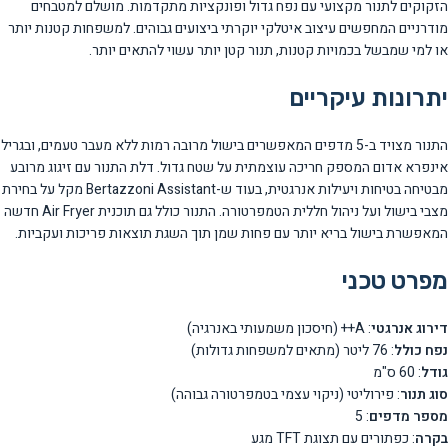
הזקוקים לתנור מקצועי עם נפח גדול ופונקציות מתקדמות. מושלם למטבחים
מודרניים המחפשים עיצוב איטלקי יוקרתי ביצועים גבוהים. למשפחות קטנות יותר
או למי שמבשל בכמויות קטנות, תנור קטן יותר עשוי להתאים יותר.
יתרונות עיקריים
התנור מצויד ב-5 מדפים המאפשרים בישול מרובה רמות ללא מעבר טעמים, ובגריל
אינפרא אדום המספק חריכה עוצמתית על שטח גדול. דלת התנור עם זיגוג מרובע
מבטיחה בטיחות ויעילות אנרגטית, בעוד ש-Bertazzoni Assistant מקל על בחירת
מצבי בישול ועל ניהול חללית הטמפרטורה. התנור כולל גם תוכנית Air Fryer חדשה
המאפשרת בישול בריא יותר עם פחות שמן תוך השגת תוצאות פריכות ועקביות.
מפרט טכני
דירוג אנרגטי
: A++ (חיסכון משמעותי באנרגיה)
נפח כולל
: 76 ליטר (מתאים למשפחות גדולות)
גודל
: 60 ס"מ
סוג תנור
: פירוליטי (ניקוי עצמי בטמפרטורה גבוהה)
מספר מדפים
: 5
בקרה
: כפתורים עם תצוגת TFT מגע