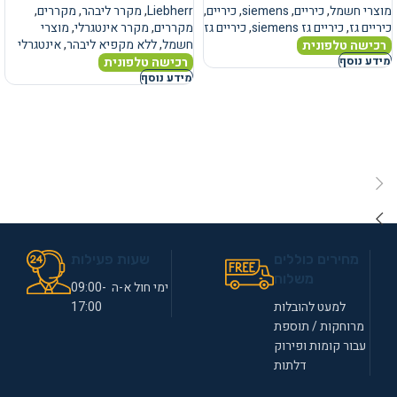
מוצרי חשמל
,
כיריים
,
siemens
,
כיריים
,
Liebherr
,
מקרר ליבהר
,
מקררים
,
כיריים גז
,
כיריים גז siemens
,
כיריים גז
מקררים
,
מקרר אינטגרלי
,
מוצרי
חשמל
,
ללא מקפיא ליבהר
,
אינטגרלי
רכישה טלפונית
רכישה טלפונית
מידע נוסף
מידע נוסף
מחירים כוללים
שעות פעילות
משלוח
ימי חול א-ה 09:00-
למעט להובלות
17:00
מרוחקות / תוספת
עבור קומות ופירוק
דלתות