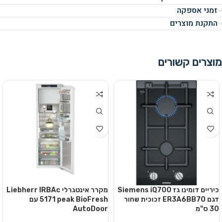
זמני אספקה
התקנת מוצרים
מוצרים קשורים
כיריים דומינו גז Siemens iQ700
מקרר אינטגרלי Liebherr IRBAc
דגם ER3A6BB70 זכוכית שחור
5171 peak BioFresh עם
30 ס"מ
AutoDoor