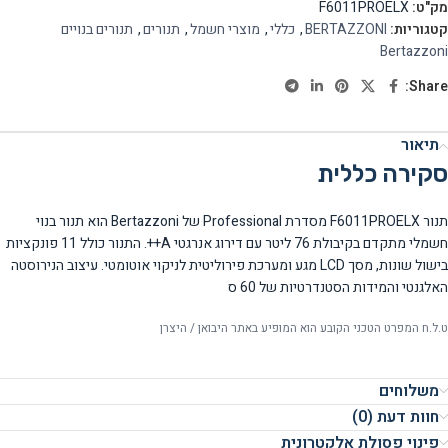
מק"ט:
F6011PROELX
קטגוריות:
BERTAZZONI
,
כללי
,
מוצרי חשמל
,
תנורים
,
תנורים בנויים
Bertazzoni
Share:
תיאור
סקירה כללית
תנור F6011PROELX מסדרת Professional של Bertazzoni הוא תנור בנוי
חשמלי מתקדם בקיבולת 76 ליטר עם דירוג אנרגטי A++. התנור כולל 11 פונקציות
בישול שונות, מסך LCD מגע ומערכת פירוליטית לניקוי אוטומטי. עיצוב הנירוסטה
האלגנטי והמידות הסטנדרטיות של 60 ס
ט.ל.ח המפרט הטכני הקובע הוא המופיע באתר היבואן / היצרן
משלוחים
חוות דעת (0)
פינוי פסולת אלקטרונית