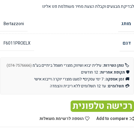
לבדיקת מבצעים וקבלת הצעת מחיר משתלמת פנו אלינו
מותג
Bertazzoni
דגם
F6011PROELX
🏷️ נותן השירות:
עילית יבוא ושיווק מוצרי חשמל ביתיים בע"מ
(074-7576666)
🛡️ תקופת אחריות:
12 חודשים
🚚 זמן אספקה:
7 ימי עסקים* למעט מוצרי יוקרה וייבוא אישי
💳 תשלומים:
עד 12 תשלומים ללא ריבית והצמדה
רכישה טלפונית
Add to compare
הוספה לרשימת משאלות