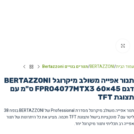
Click to enlarge
עמוד הבית
BERTAZZONI
תנורים בנויים Bertazzoni
תנור אפייה משולב מיקרוגל BERTAZZONI
דגם FPRO4077MTX3 60×45 ס"מ עם
תצוגת TFT
תנור אפייה משולב מיקרוגל מסדרת Professional של BERTAZZONI בנפח 38
ליטר עם 7 פונקציות בישול ותצוגת TFT חכמה. מציע את כל היתרונות של תנור
אפייה רב תכליתי ותנור מיקרוגל יחד.