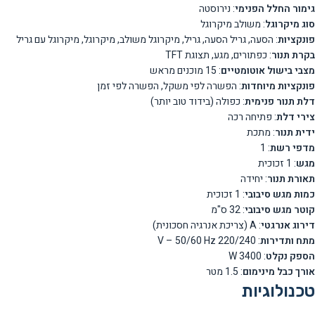
גימור החלל הפנימי
: נירוסטה
סוג מיקרוגל
: משולב מיקרוגל
פונקציות
: הסעה, גריל הסעה, גריל, מיקרוגל משולב, מיקרוגל, מיקרוגל עם גריל
בקרת תנור
: כפתורים, מגע, תצוגת TFT
מצבי בישול אוטומטיים
: 15 מוכנים מראש
פונקציות מיוחדות
: הפשרה לפי משקל, הפשרה לפי זמן
דלת תנור פנימית
: כפולה (בידוד טוב יותר)
צירי דלת
: פתיחה רכה
ידית תנור
: מתכת
מדפי רשת
: 1
מגש
: 1 זכוכית
תאורת תנור
: יחידה
כמות מגש סיבובי
: 1 זכוכית
קוטר מגש סיבובי
: 32 ס"מ
דירוג אנרגטי
: A (צריכת אנרגיה חסכונית)
מתח ותדירות
: 220/240 V – 50/60 Hz
הספק נקלט
: 3400 W
אורך כבל מינימום
: 1.5 מטר
טכנולוגיות