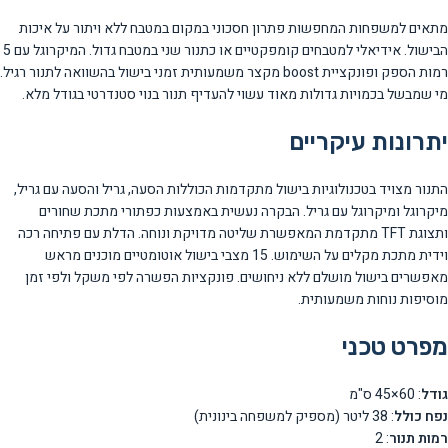
מתאים למשפחות המחפשות פתרון חסכוני במקום במטבח ללא ויתור על איכות
הבישול. אידיאלי למטבחים קומפקטיים או כתנור שני במטבח גדול. המיקרוגל עם 5
רמות הספק ופונקציית boost מקצר משמעותית זמני בישול בהשוואה לתנור רגיל.
מי שמבשל בכמויות גדולות מאוד עשוי להעדיף תנור בנוי סטנדרטי בגודל מלא.
יתרונות עיקריים
התנור מצויד בטכנולוגיות בישול מתקדמות הכוללות הסעה, גריל והסעה עם גריל,
מיקרוגל ומיקרוגל עם גריל. הבקרה נעשית באמצעות כפתורי מתכת שחורים
ותצוגת TFT מתקדמת המאפשרת שליטה מדויקת ונוחה. הדלת עם פתיחה רכה
וידית מתכת מקלים על השימוש. 15 מצבי בישול אוטומטיים מוכנים מראש
מאפשרים בישול מושלם ללא ניחושים. פונקציות הפשרה לפי משקל ולפי זמן
מוסיפות נוחות משמעותית.
מפרט טכני
גודל
: 60×45 ס"מ
נפח כולל
: 38 ליטר (מספיק למשפחה בינונית)
רמות תנור
: 2