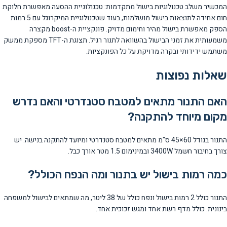
המכשיר משלב טכנולוגיות בישול מתקדמות: טכנולוגיית ההסעה מאפשרת חלוקת
חום אחידה לתוצאות בישול מושלמות, בעוד שטכנולוגיית המיקרוגל עם 5 רמות
הספק מאפשרת בישול מהיר וחימום מדויק. פונקציית ה-boost מקצרה
משמעותית את זמני הבישול בהשוואה לתנור רגיל. תצוגת ה-TFT מספקת ממשק
משתמש ידידותי ובקרה מדויקת על כל הפונקציות.
שאלות נפוצות
האם התנור מתאים למטבח סטנדרטי והאם נדרש
מקום מיוחד להתקנה?
התנור בגודל 60×45 ס"מ מתאים למטבח סטנדרטי ומיועד להתקנה בנישה. יש
צורך בחיבור חשמל 3400W ובמינימום 1.5 מטר אורך כבל.
כמה רמות בישול יש בתנור ומה הנפח הכולל?
התנור כולל 2 רמות בישול ונפח כולל של 38 ליטר, מה שמתאים לבישול למשפחה
בינונית. כולל מדף רשת אחד ומגש זכוכית אחד.