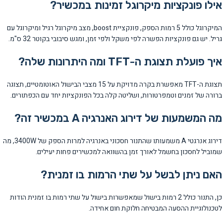
אילו פונקציות מיקרוגל זמינות במכשיר?
המיקרוגל כולל 5 רמות הספק, פונקציית boost, מצב מיקרוגל רגיל ומיקרוגל עם
גריל. יש גם פונקציות הפשרה לפי משקל ולפי זמן, ומגש סיבובי בקוטר 32 ס"מ.
איך פועלת תצוגת ה-TFT ומה היתרונות שלה?
תצוגת ה-TFT מאפשרת בקרה מדויקת על 15 מצבי הבישול האוטומטיים, תצוגה
ברורה של זמנים וטמפרטורות, ושליטה קלה בכל הפונקציות יחד עם הכפתורים.
מה המשמעות של דירוג האנרגיה A במכשיר זה?
דירוג אנרגטי A משמעותו שהתנור חסכוני באנרגיה למרות הספק של 3400W, מה
שמוביל לחסכון בחשמל לאורך זמן בהשוואה למכשירים פחות יעילים.
האם ניתן לבשל על שתי הרמות בו זמנית?
כן, התנור כולל 2 רמות בישול שמאפשרות בישול על שתי רמות בו זמנית הודות
לטכנולוגיית ההסעה המבטיחה חלוקת חום אחידה.