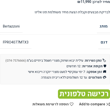
מחיר לצרכן: ₪11,990
לבדיקת מבצעים וקבלת הצעת מחיר משתלמת פנו אלינו
מותג
Bertazzoni
דגם
FPRO4077MTX3
🏷️ נותן השירות:
עילית יבוא ושיווק מוצרי חשמל ביתיים בע"מ
(074-7576666)
🛡️ תקופת אחריות:
12 חודשים
🚚 זמן אספקה:
7 ימי עסקים* למעט מוצרי יוקרה וייבוא אישי
💳 תשלומים:
עד 12 תשלומים ללא ריבית והצמדה
רכישה טלפונית
Add to compare
הוספה לרשימת משאלות