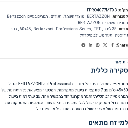
מק"ט:
FPRO4077MTX3
קטגוריות:
BERTAZZONI
,
מוצרי חשמל
,
תנורים
,
תנורים בנויים Bertazzoni
,
תנורים משולבים BERTAZZONI
תגיות:
38 ליטר
,
TFT
,
Professional Series
,
Bertazzoni
,
60x45
,
בנוי
,
נירוסטה
,
תנור משולב מיקרוגל
Share:
תיאור
סקירה כללית
תנור אפייה משולב מיקרוגל מסדרת Professional של BERTAZZONI בגודל
60×45 ס"מ עם 7 פונקציות בישול מתקדמות. המכשיר מציע את כל היתרונות של
תנור אפייה רב תכליתי ותנור מיקרוגל יחד במכשיר אחד. עם שתי רמות בישול,
התנור גדול מספיק לבישול לכל המשפחה ומציע שתי טכנולוגיות המספקות את
הרב גוניות של מצבי בישול בהסעה, חימום רגיל או מצב גריל.
למי זה מתאים