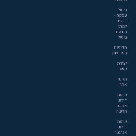
ביטול
עסקה -
דרכים
למתן
הודעת
ביטול
מדיניות
הפרטיות
יצירת
קשר
תקנון
אתר
שיטת
דירוג
אנרגטי
חדשה
שיטת
דירוג
אנרגטי