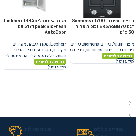
כיריים דומינו גז Siemens iQ700
מקרר אינטגרלי Liebherr IRBAc
דגם ER3A6BB70 זכוכית שחור
5171 peak BioFresh עם
30 ס"מ
AutoDoor
מוצרי חשמל
,
כיריים
,
siemens
,
כיריים
,
Liebherr
,
מקרר ליבהר
,
מקררים
,
כיריים גז
,
כיריים גז siemens
,
כיריים גז
מקררים
,
מקרר אינטגרלי
,
מוצרי
חשמל
,
ללא מקפיא ליבהר
,
אינטגרלי
רכישה טלפונית
רכישה טלפונית
מידע נוסף
מידע נוסף
מחירים כוללים
שעות פעילות
משלוח