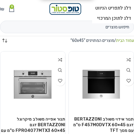
0
תפריט
₪
0
עמוד הבית
מוצרים המתויגים “60x45”
תנור אידוי משולב BERTAZZONI
תנור אפייה משולב מיקרוגל
דגם F457MODVTX 60×45 ס"מ
BERTAZZONI דגם
עם מסך TFT
FPRO4077MTX3 60×45 ס"מ עם