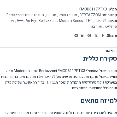
מק"ט:
FMOD6117PTX3
קטגוריות:
BERTAZZONI
,
מוצרי חשמל
,
תנורים
,
תנורים בנויים Bertazzoni
תגיות:
76 ליטר
,
TFT
,
Modern Series
,
Bertazzoni
,
Air Fry
,
A++
,
ניקוי
פירוליטי
,
תנור בנוי
Share:
תיאור
סקירה כללית
תנור הבישול החשמלי Bertazzoni FMOD6117PTX3 מסדרת Modern מציע
חוויית בישול מתקדמת עם נפח מרשים של 76 ליטר ו-5 רמות מדפים. התנור מצויד
במערכת ניקוי פירוליטית מתקדמת ומסך מגע TFT ברור המאפשר שליטה קלה
ונוחה בכל התוכניות והפונקציות.
למי זה מתאים
מתאים למטבחים בינוניים עד גדולים ולמשפחות שמבשלות בכמויות בינוניות עד