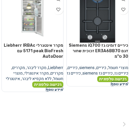
כיריים דומינו גז Siemens iQ700
מקרר אינטגרלי Liebherr IRBAc
דגם ER3A6BB70 זכוכית שחור
5171 peak BioFresh עם
30 ס"מ
AutoDoor
מוצרי חשמל
,
כיריים
,
siemens
,
כיריים
,
Liebherr
,
מקרר ליבהר
,
מקררים
,
כיריים גז
,
כיריים גז siemens
,
כיריים גז
מקררים
,
מקרר אינטגרלי
,
מוצרי
חשמל
,
ללא מקפיא ליבהר
,
אינטגרלי
רכישה טלפונית
רכישה טלפונית
מידע נוסף
מידע נוסף