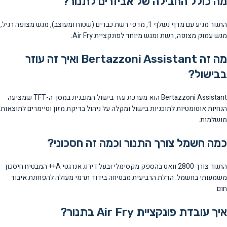
מה כולל החבילה של אביזרים לתנור?
התנור מגיע עם מדף נשלף 1, מדפי רשת כבדים (שטוח ומעוצב), מגש מצופה רגיל,
מגש עמוק מצופה, רשת ומגש מיוחד לפונקציית Air Fry.
מה זה Bertazzoni Assistant ואיך זה עוזר
בבישול?
Bertazzoni Assistant הוא מערכת עזר בישול המובנית במסך ה-TFT שמציעה
הנחיות אוטומטיות לתוכניות בישול ומקלה על ניהול בדיקת מזון וטיימרים לתוצאות
מושלמות.
כמה חשמל צורך התנור וכמה זה חסכוני?
התנור צורך 2800 וואט בהספק מקסימלי ובעל דירוג אנרגטי A++ המבטיח חיסכון
משמעותי בחשמל. הדלת הרביעית מבטיחה בידוד תרמי מעולה להפחתת איבוד
חום.
איך עובדת פונקציית Air Fry בתנור?