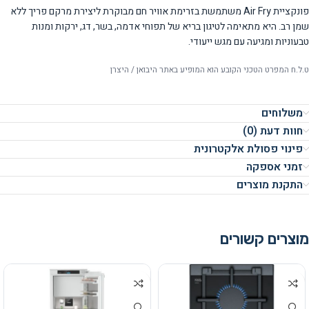
פונקציית Air Fry משתמשת בזרימת אוויר חם מבוקרת ליצירת מרקם פריך ללא
שמן רב. היא מתאימה לטיגון בריא של תפוחי אדמה, בשר, דג, ירקות ומנות
טבעוניות ומגיעה עם מגש ייעודי.
ט.ל.ח המפרט הטכני הקובע הוא המופיע באתר היבואן / היצרן
משלוחים
חוות דעת (0)
פינוי פסולת אלקטרונית
זמני אספקה
התקנת מוצרים
מוצרים קשורים