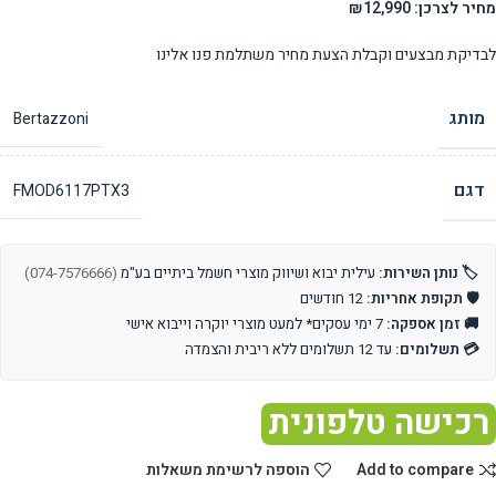
מחיר לצרכן: ₪12,990
לבדיקת מבצעים וקבלת הצעת מחיר משתלמת פנו אלינו
מותג
Bertazzoni
דגם
FMOD6117PTX3
🏷️ נותן השירות:
עילית יבוא ושיווק מוצרי חשמל ביתיים בע"מ
(074-7576666)
🛡️ תקופת אחריות:
12 חודשים
🚚 זמן אספקה:
7 ימי עסקים* למעט מוצרי יוקרה וייבוא אישי
💳 תשלומים:
עד 12 תשלומים ללא ריבית והצמדה
רכישה טלפונית
Add to compare
הוספה לרשימת משאלות