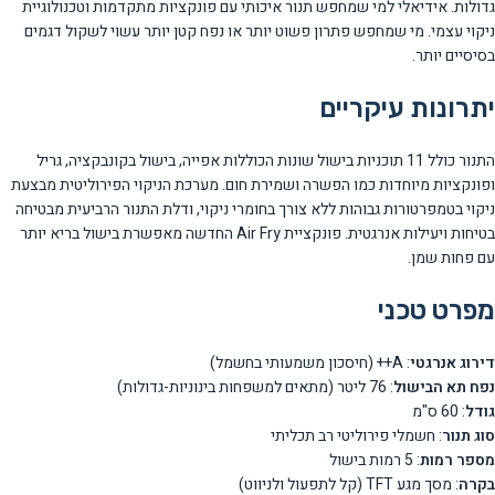
גדולות. אידיאלי למי שמחפש תנור איכותי עם פונקציות מתקדמות וטכנולוגיית
ניקוי עצמי. מי שמחפש פתרון פשוט יותר או נפח קטן יותר עשוי לשקול דגמים
בסיסיים יותר.
יתרונות עיקריים
התנור כולל 11 תוכניות בישול שונות הכוללות אפייה, בישול בקונבקציה, גריל
ופונקציות מיוחדות כמו הפשרה ושמירת חום. מערכת הניקוי הפירוליטית מבצעת
ניקוי בטמפרטורות גבוהות ללא צורך בחומרי ניקוי, ודלת התנור הרביעית מבטיחה
בטיחות ויעילות אנרגטית. פונקציית Air Fry החדשה מאפשרת בישול בריא יותר
עם פחות שמן.
מפרט טכני
דירוג אנרגטי
: A++ (חיסכון משמעותי בחשמל)
נפח תא הבישול
: 76 ליטר (מתאים למשפחות בינוניות-גדולות)
גודל
: 60 ס"מ
סוג תנור
: חשמלי פירוליטי רב תכליתי
מספר רמות
: 5 רמות בישול
בקרה
: מסך מגע TFT (קל לתפעול ולניווט)