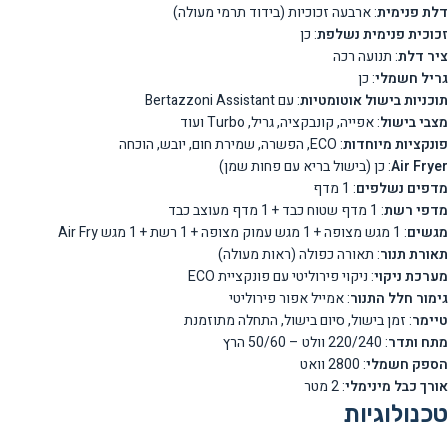
דלת פנימית
: ארבעה זכוכיות (בידוד תרמי מעולה)
זכוכית פנימית נשלפת
: כן
ציר דלת
: תנועה רכה
גריל חשמלי
: כן
תוכניות בישול אוטומטיות
: עם Bertazzoni Assistant
מצבי בישול
: אפייה, קונבקציה, גריל, Turbo ועוד
פונקציות מיוחדות
: ECO, הפשרה, שמירת חום, יובש, הוכחה
Air Fryer
: כן (בישול בריא עם פחות שמן)
מדפים נשלפים
: 1 מדף
מדפי רשת
: 1 מדף שטוח כבד + 1 מדף מעוצב כבד
מגשים
: 1 מגש מצופה + 1 מגש עמוק מצופה + 1 רשת + 1 מגש Air Fry
תאורת תנור
: תאורה כפולה (ראות מעולה)
מערכת ניקוי
: ניקוי פירוליטי עם פונקציית ECO
גימור חלל התנור
: אמייל אפור פירוליטי
טיימר
: זמן בישול, סיום בישול, התחלה מתוזמנת
מתח ותדר
: 220/240 וולט – 50/60 הרץ
הספק חשמלי
: 2800 וואט
אורך כבל מינימלי
: 2 מטר
טכנולוגיות