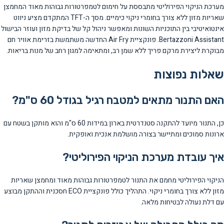
מערכת הניקוי הפירוליטי מתבססת על חימום לטמפרטורות גבוהות מאוד המחמצן
שאריות מזון ללא צורך בחומרי ניקוי כימיים. מסך ה-TFT המתקדם מציע ניווט
אינטואיטיבי בין התוכניות השונות ומאפשר ניהול קל של בדיקת מזון ועוזר הבישול
Bertazzoni Assistant. פונקציית Air Fry החדשה משתמשת בזרימת אוויר חם
מבוקרת ליצירת מרקם פריך ללא שמן רב, ומתאימה למגון רחב של מנות בריאות.
שאלות נפוצות
האם התנור מתאים למטבח רגיל בגודל 60 ס"מ?
כן, התנור מיועד להתקנה סטנדרטית בארון במידות 60 ס"מ והוא מותקן בשטח עם
ארונות סמוכים ומתיישר בצורה מושלמת אנכית ואופקית.
איך עובדת מערכת הניקוי הפירוליטי?
הניקוי הפירוליטי מחמם את התנור לטמפרטורות גבוהות מאוד ומחמצן שאריות
מזון ללא צורך בחומרי ניקוי. התהליך כולל פונקציית ECO חסכנית וההתקן מבוצע
עם דלת נעולה לבטיחות מלאה.