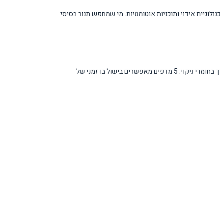
ולוגיית אידוי ותוכניות אוטומטיות. מי שמחפש תנור בסיסי
התנור מצויד בטכנולוגיית Total Steam המאפשרת בישול בריא עם שמירה על ויטמינים ומינרלים. הניקוי הפירוליטי מבצע ניקוי אוטומטי בטמפרטורות גבוהות ללא צורך בחומרי ניקוי. 5 מדפים מאפשרים בישול בו זמני של