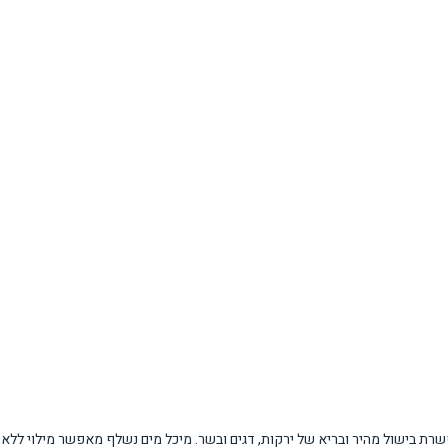
רי הזנה, המאפשרת בישול מהיר ובריא של ירקות, דגים ובשר. מיכל מים נשלף מאפשר מילוי