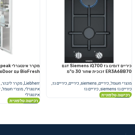
כיריים דומינו גז Siemens iQ700 דגם
מקרר אינ
ER3A6BB70 זכוכית שחור 30 ס"מ
BioFresh עם AutoDoor
מוצרי חשמל
,
כיריים
,
siemens
,
כיריים
,
כיריים גז
,
Liebherr
,
מקרר ליבהר
,
כיריים גז siemens
,
כיריים גז
אינטגרלי
,
מוצרי חשמל
,
ל
אינטגרלי
רכישה טלפונית
רכישה טלפונית
מידע נוסף
מידע נוסף