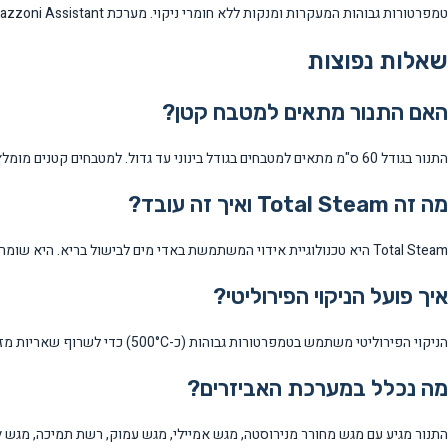
טמפרטורות גבוהות המעקרות ומנקות ללא חומרי ניקוי. מערכת Bertazzoni Assistant מספקת הדרכה אוטומטית לתוכניות בישול מותאמות.
שאלות נפוצות
האם התנור מתאים למטבח קטן?
התנור בגודל 60 ס"מ מתאים למטבחים בגודל בינוני עד גדול. למטבחים קטנים מומלץ לבדוק שיש מספיק מקום לפתיחת הדלת ולאוורור נאות סביב התנור.
מה זה Total Steam ואיך זה עובד?
Total Steam היא טכנולוגיית אידוי המשתמשת באדי מים לבישול בריא. היא שומרת על ויטמינים ומינרלים, מתאימה לירקות, דגים ובשר, וכוללת מיכל מים נשלף למילוי נוח.
איך פועל הניקוי הפירוליטי?
הניקוי הפירוליטי משתמש בטמפרטורות גבוהות (כ-500°C) כדי לשרוף שאריות מזון ולהפכן לאפר שניתן לנגב בקלות. התהליך אוטומטי ולא דורש חומרי ניקוי.
מה נכלל במערכת האביזרים?
התנור מגיע עם מגש מחורר מנירוסטה, מגש אמיילי, מגש עמוק, רשת תמיכה, מגש Air Fry ומדף רשת כבד מנירוסטה – מערכת מלאה לכל סוגי הבישול.