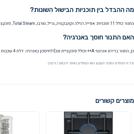
מה ההבדל בין תוכניות הבישול השונות?
התנור כולל 11 תוכניות: אפייה רגילה וקונבקציה, גריל, טורבו, Total Steam, פונקציות מיוחדות כמו הפשרה ותסיסה, ותוכניות אוטומטיות עם Bertazzoni Assistant.
האם התנור חוסך באנרגיה?
כן, התנור בדירוג אנרגטי A++ וכולל פונקציית Eco לחיסכון באנרגיה. דלת 4 שכבות הזכוכית מבטיחה בידוד תרמי מעולה ומפחיתה בזבוז חום.
ט.ל.ח המפרט הטכני הקובע הוא המופיע באתר היבואן / היצרן
מוצרים קשורים