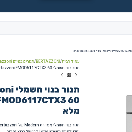
צוגה
תעשייתיים
מוצרי מטבח
מותגים
עמוד הבית
BERTAZZONI
תנורים בנויים Bertazzoni
תנור בנוי חשמלי Bertazzoni FMOD6117CTX3 60 ס"מ עם צג TFT ואידוי מלא
תנור בנו
מלא
וטכנולוגיית Total Steam לבישול בריא ומהיר.