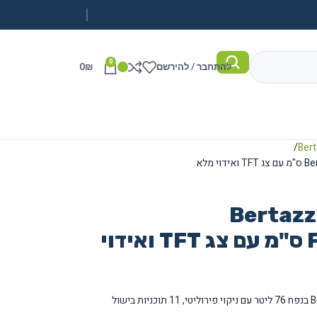
0
להתחבר / להירשם
₪
0
י חשמלי Bertazzoni
FMOD6117CTX3 60 ס"מ עם צג TFT ואידוי
תנור בנוי חשמלי מסדרת Modern של Bertazzoni בנפח 76 ליטר עם ניקוי פירוליטי, 11 תוכניות בישול