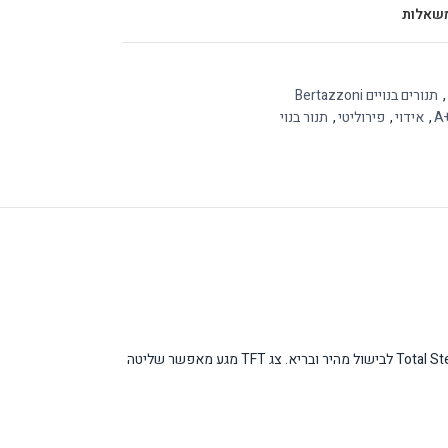
שאלות
,
תנורים בנויים Bertazzoni
A
,
אידוי
,
פירוליטי
,
תנור בנוי
תנור בנוי חשמלי מסדרת Modern של Bertazzoni בגודל 60 ס"מ עם ניקוי פירוליטי ונפח מרשים של 76 ליטר. התנור כולל 11 תוכניות בישול ומצויד בטכנולוגיית Total Steam לבישול מהיר ובריא. צג TFT מגע מאפשר שליטה