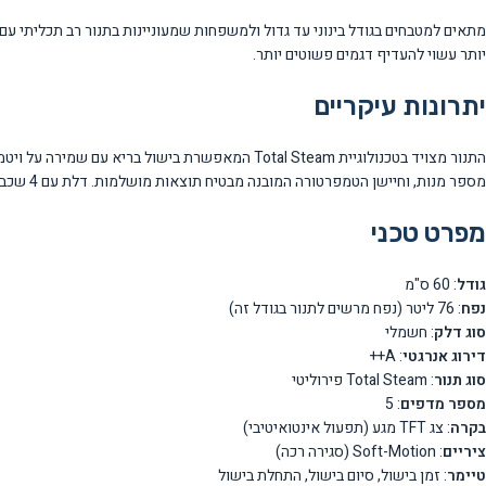
מתאים למטבחים בגודל בינוני עד גדול ולמשפחות שמעוניינות בתנור רב תכליתי עם 
יותר עשוי להעדיף דגמים פשוטים יותר.
יתרונות עיקריים
מספר מנות, וחיישן הטמפרטורה המובנה מבטיח תוצאות מושלמות. דלת עם 4 שכבות זכוכית מבטיחה בידוד תרמי מעולה ובטיחות.
מפרט טכני
גודל
: 60 ס"מ
נפח
: 76 ליטר (נפח מרשים לתנור בגודל זה)
סוג דלק
: חשמלי
דירוג אנרגטי
: A++
סוג תנור
: Total Steam פירוליטי
מספר מדפים
: 5
בקרה
: צג TFT מגע (תפעול אינטואיטיבי)
ציריים
: Soft-Motion (סגירה רכה)
טיימר
: זמן בישול, סיום בישול, התחלת בישול