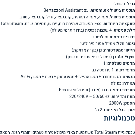
גריל
: חשמלי
תוכניות בישול אוטומטיות
: עם Bertazzoni Assistant
תוכניות בישול
: אפייה, אפייה תחתית, קונבקציה, גריל קונבקציה, טורבו
פונקציות מיוחדות
: Eco, הפשרה, שמירת חום, ייבוש, תסיסה, שבת, Total Steam
דלת פנימית
: 4 שכבות זכוכית (בידוד תרמי מעולה)
זכוכית פנימית נשלפת
: כן
גימור חלל
: אמייל אפור פירוליטי
חיישן טמפרטורה
: כן (בקרה מדויקת)
Air Fryer
: כן (בישול בריא עם פחות שמן)
מדפים נשלפים
: 1
מדפי רשת
: 1 נירוסטה כבד
מגשים
: מגש מחורר + מגש אמיילי + מגש עמוק + רשת + מגש Air Fry
תאורה
: כפולה
מערכת ניקוי
: הידרו (אידוי) ופירוליטי עם Eco
מתח ותדירות
: 220/240V – 50/60Hz
הספק
: 2800W
אורך כבל מינימום
: 2 מ'
טכנולוגיות
טכנולוגיית Total Steam משתמשת באדי מים לאטימת טעמים וחומ