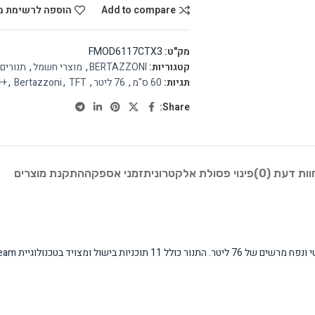
Add to compare
הוספה לרשימת מ
מק"ט:
FMOD6117CTX3
קטגוריות:
BERTAZZONI
,
מוצרי חשמל
,
תנורים
תגיות:
60 ס"מ
,
76 ליטר
,
TFT
,
Bertazzoni
,
++
Share:
וות דעת (0)
פינוי פסולת אלקטרונית
זמני אספקה
התקנת מוצרים