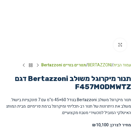
Click to enlarge
עמוד הבית
BERTAZZONI
תנורים בנויים Bertazzoni
תנור מיקרוגל משולב Bertazzoni דגם
F457MODMWTZ
תנור מיקרוגל משולב Bertazzoni בגודל 60×45 ס"מ עם 7 פונקציות בישול.
משלב את היתרונות של תנור רב-תכליתי ומיקרוגל ברמת פרימיום. מבית המותג
האיטלקי המוביל למכשירי מטבח מקצועיים.
מחיר לצרכן: ₪10,100