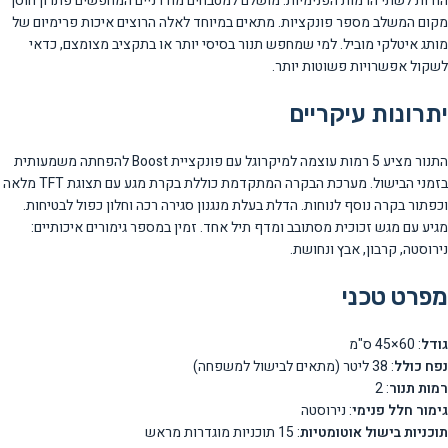
הודות לשתי הרמות הפנימיות. מושלם למטבחים מודרניים המחפשים פתרון חוסך
מקום המשלב מספר פונקציות. מתאים במיוחד לאלה הרוצים איכות פרימיום של
מותג איטלקי מוביל. למי שמחפש תנור בסיסי יותר או בתקציב מצומצם, כדאי
לשקול אפשרויות פשוטות יותר.
יתרונות עיקריים
התנור מציע 5 רמות עוצמה למיקרוגל עם פונקציית Boost להפחתה משמעותית
בזמני הבישול. מערכת הבקרה המתקדמת כוללת בקרת מגע עם תצוגת TFT מלאה
וכפתור בקרה נוסף לנוחות. הדלת בעלת מנגנון סגירה רכה וחלון כפול לבטיחות.
מגיע עם מגש זכוכית מסתובב ומדף תיל אחד. זמין במספר גימורים איכותיים:
נירוסטה, קרבון, אבץ ונחושת.
מפרט טכני
גודל
: 60×45 ס"מ
נפח כולל
: 38 ליטר (מתאים לבישול למשפחה)
רמות תנור
: 2
גימור חלל פנימי
: נירוסטה
תוכניות בישול אוטומטיות
: 15 תוכניות מוגדרות מראש