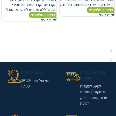
כיריים גז
,
כיריים גז siemens
,
כיריים גז
מקררים
,
מקרר אינטגרלי
,
מוצרי
חשמל
,
ללא מקפיא ליבהר
,
אינטגרלי
רכישה טלפונית
רכישה טלפונית
מידע נוסף
מידע נוסף
מחירים כוללים
שעות פעילות
משלוח
ימי חול א-ה 09:00-
למעט להובלות
17:00
מרוחקות / תוספת
עבור קומות ופירוק
דלתות