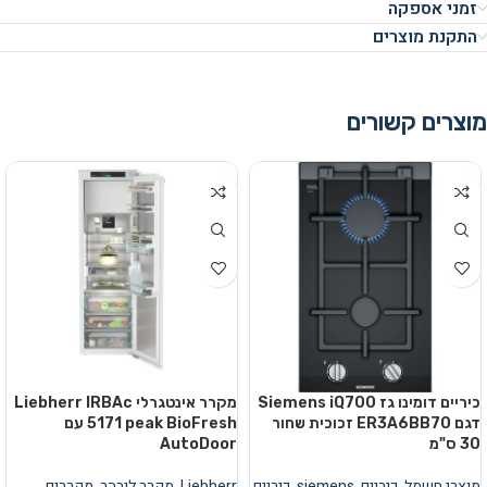
זמני אספקה
התקנת מוצרים
מוצרים קשורים
כיריים דומינו גז Siemens iQ700
מקרר אינטגרלי Liebherr IRBAc
דגם ER3A6BB70 זכוכית שחור
5171 peak BioFresh עם
30 ס"מ
AutoDoor
מוצרי חשמל
,
כיריים
,
siemens
,
כיריים
,
Liebherr
,
מקרר ליבהר
,
מקררים
,