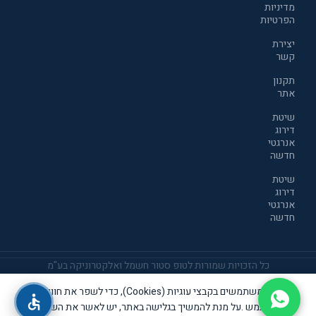
מדיניות
הפרטיות
יצירת
קשר
תקנון
אתר
שיטת
דירוג
אנרגטי
חדשה
שיטת
דירוג
אנרגטי
חדשה
כל הזכויות שמורות לטופ סטור חשמל ואלקטרוניקה בע"מ
אנו משתמשים בקבצי עוגיות (Cookies), כדי לשפר את חוויית
אתר זה שומר שבת קודש
המשתמש .על מנת להמשיך בגלישה באתר, יש לאשר את השימוש
THIS SITE OBSERVES THE SHABBAT