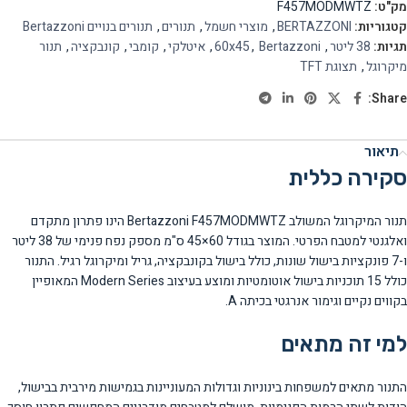
מק"ט:
F457MODMWTZ
קטגוריות:
BERTAZZONI
,
מוצרי חשמל
,
תנורים
,
תנורים בנויים Bertazzoni
תגיות:
38 ליטר
,
Bertazzoni
,
60x45
,
איטלקי
,
קומבי
,
קונבקציה
,
תנור
מיקרוגל
,
תצוגת TFT
Share:
תיאור
סקירה כללית
תנור המיקרוגל המשולב Bertazzoni F457MODMWTZ הינו פתרון מתקדם
ואלגנטי למטבח הפרטי. המוצר בגודל 60×45 ס"מ מספק נפח פנימי של 38 ליטר
ו-7 פונקציות בישול שונות, כולל בישול בקונבקציה, גריל ומיקרוגל רגיל. התנור
כולל 15 תוכניות בישול אוטומטיות ומוצע בעיצוב Modern Series המאופיין
בקווים נקיים וגימור אנרגטי בכיתה A.
למי זה מתאים
התנור מתאים למשפחות בינוניות וגדולות המעוניינות בגמישות מירבית בבישול,