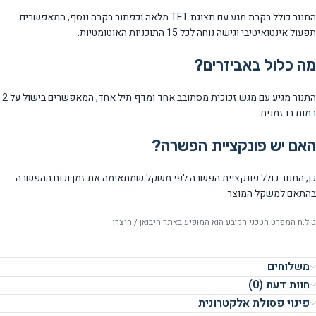
התנור כולל בקרת מגע עם תצוגת TFT מלאה וכפתור בקרה נוסף, המאפשרים
תפעול אינטואיטיבי וגישה נוחה לכל 15 התוכניות האוטומטיות.
מה כלול באביזרים?
התנור מגיע עם מגש זכוכית מסתובב אחד ומדף תיל אחד, המאפשרים בישול על 2
רמות בו זמנית.
האם יש פונקציית הפשרה?
כן, התנור כולל פונקציית הפשרה לפי משקל שמתאימה את זמן וכוח ההפשרה
בהתאם למשקל המוצר.
ט.ל.ח המפרט הטכני הקובע הוא המופיע באתר היבואן / היצרן
משלוחים
חוות דעת (0)
פינוי פסולת אלקטרונית