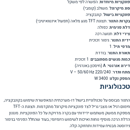
פונקציות מיוחדות
: הפשרה לפי משקל
סוג מיקרוגל
: משולב (קומבי)
פונקציות בישול
: קונבקציה
בקרות התנור
: תצוגת TFT מגע מלאה (תפעול אינטואיטיבי)
דלת פנימית
: כפולה
צירי דלת
: תנועה רכה
ידית התנור
: גימור זכוכית
מדפי תיל
: 1
תאורת התנור
: בודדת
כמות מגשים מסתובבים
: 1 זכוכית
דירוג אנרגטי
: A (חיסכון באנרגיה)
מתח ותדר
: 220/240 V – 50/60 Hz
הספק נקלט
: 3400 W
טכנולוגיות
התנור מבוסס על טכנולוגיית בישול דו-מערכתית המאפשרת שימוש בקונבקציה,
חימום רגיל או מצבי גריל לצד פונקציות מיקרוגל מתקדמות. תצוגת ה-TFT
מספקת ממשק משתמש ידידותי עם בקרה מדויקת על כל הפונקציות. מנגנון
הדלת הרכה מוסיף נוחות ואיכות לשימוש היומיומי, בעוד שהחלל הפנימי בגימור
נירוסטה מבטיח עמידות ותחזוקה קלה.