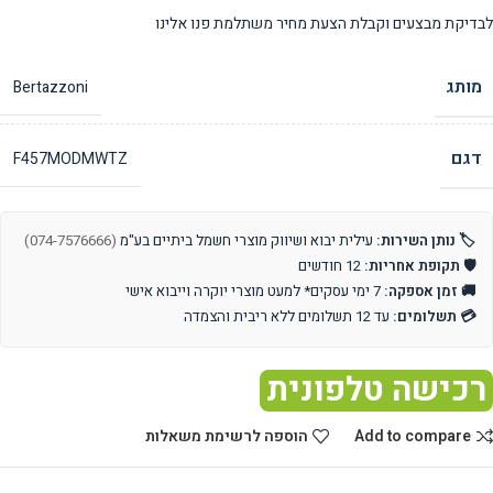
לבדיקת מבצעים וקבלת הצעת מחיר משתלמת פנו אלינו
מותג
Bertazzoni
דגם
F457MODMWTZ
🏷️ נותן השירות:
עילית יבוא ושיווק מוצרי חשמל ביתיים בע"מ
(074-7576666)
🛡️ תקופת אחריות:
12 חודשים
🚚 זמן אספקה:
7 ימי עסקים* למעט מוצרי יוקרה וייבוא אישי
💳 תשלומים:
עד 12 תשלומים ללא ריבית והצמדה
רכישה טלפונית
Add to compare
הוספה לרשימת משאלות