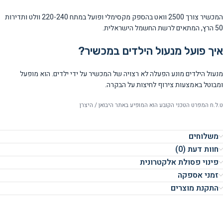
המכשיר צורך 2500 וואט בהספק מקסימלי ופועל במתח 220-240 וולט ותדירות
50 הרץ, המתאים לרשת החשמל הישראלית.
איך פועל מנעול הילדים במכשיר?
מנעול הילדים מונע הפעלה לא רצויה של המכשיר על ידי ילדים. הוא מופעל
ומבוטל באמצעות צירוף לחיצות על הבקרה.
ט.ל.ח המפרט הטכני הקובע הוא המופיע באתר היבואן / היצרן
משלוחים
חוות דעת (0)
פינוי פסולת אלקטרונית
זמני אספקה
התקנת מוצרים