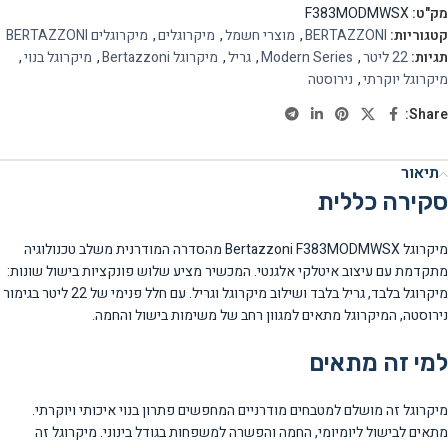
מק"ט:
F383MODMWSX
קטגוריות:
BERTAZZONI
,
מוצרי חשמל
,
מיקרוגלים
,
מיקרוגלים BERTAZZONI
תגיות:
22 ליטר
,
Modern Series
,
גריל
,
מיקרוגל Bertazzoni
,
מיקרוגל בנוי
,
מיקרוגל יוקרתי
,
נירוסטה
Share:
תיאור
סקירה כללית
מיקרוגל Bertazzoni F383MODMWSX מהסדרה המודרנית משלב טכנולוגיה
מתקדמת עם עיצוב איטלקי אלגנטי. המכשיר מציע שלוש פונקציות בישול שונות:
מיקרוגל בלבד, גריל בלבד ושילוב מיקרוגל וגריל. עם חלל פנימי של 22 ליטר בגימור
נירוסטה, המיקרוגל מתאים למגוון רחב של משימות בישול והחמה.
למי זה מתאים
מיקרוגל זה מושלם למטבחים מודרניים המחפשים פתרון בנוי איכותי ויוקרתי.
מתאים לבישול ליומיומי, החמה והפשרה למשפחות בגודל בינוני. מיקרוגל זה