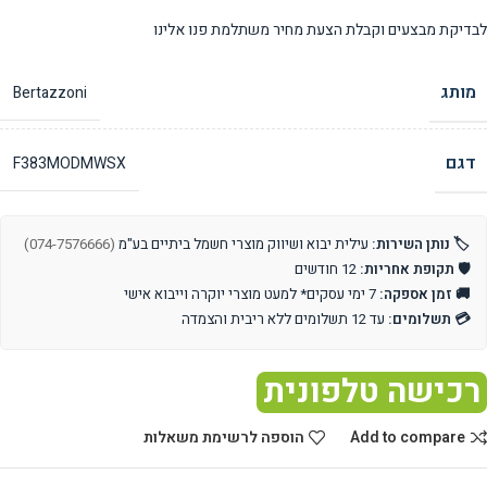
לבדיקת מבצעים וקבלת הצעת מחיר משתלמת פנו אלינו
מותג
Bertazzoni
דגם
F383MODMWSX
🏷️ נותן השירות:
עילית יבוא ושיווק מוצרי חשמל ביתיים בע"מ
(074-7576666)
🛡️ תקופת אחריות:
12 חודשים
🚚 זמן אספקה:
7 ימי עסקים* למעט מוצרי יוקרה וייבוא אישי
💳 תשלומים:
עד 12 תשלומים ללא ריבית והצמדה
רכישה טלפונית
Add to compare
הוספה לרשימת משאלות