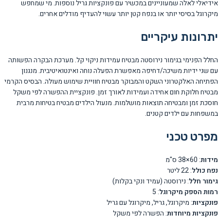
אידיאלי לאלה שמעוניינים במכשיר עם פונקציות גריל נוספות. מי שמחפש
מיקרוגל בסיסי יותר או בנפח קטן יותר עשוי להעדיף מודלים אחרים.
יתרונות עיקריים
החלל הפנימי בגימור נירוסטה מבטיח עמידות ניקוי קל. מערכת הבקרה הפשותה
עם שני ידיות משיכה/דחיפה מאפשרת הפעלה נוחה ואינטואיטיבית. מנגנון
הפתיחה האלקטרוני השקט והמבוקר מבטיח חוויית שימוש מעולה. הבסיס הקרמי
מבטיח חלוקת חום אחידה ועמידות לאורך זמן. פונקציית ההפשרה לפי משקל
חוסכת זמן ומבטיחה תוצאות מושלמות. מנעול הילדים מבטיח בטיחות מרבית
במשפחות עם ילדים קטנים.
מפרט טכני
מידות
: 60×38 ס"מ
נפח כולל
: 22 ליטר
גימור חלל
: נירוסטה (עמיד ונקי בקלות)
רמות הספק מיקרוגל
: 5
פונקציות
: מיקרוגל, גריל, מיקרוגל עם גריל
פונקציות מיוחדות
: הפשרה לפי משקל