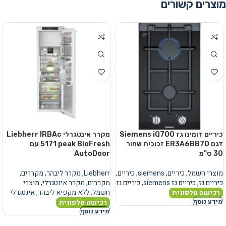
מוצרים קשורים
כיריים דומינו גז Siemens iQ700
מקרר אינטגרלי Liebherr IRBAc
דגם ER3A6BB70 זכוכית שחור
5171 peak BioFresh עם
30 ס"מ
AutoDoor
מוצרי חשמל
,
כיריים
,
siemens
,
כיריים
,
Liebherr
,
מקרר ליבהר
,
מקררים
,
כיריים גז
,
כיריים גז siemens
,
כיריים גז
מקררים
,
מקרר אינטגרלי
,
מוצרי
חשמל
,
ללא מקפיא ליבהר
,
אינטגרלי
רכישה טלפונית
רכישה טלפונית
מידע נוסף
מידע נוסף