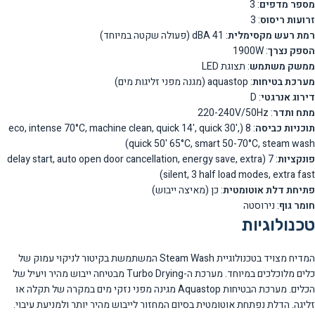
מספר מדפים
: 3
זרועות ריסוס
: 3
רמת רעש מקסימלית
: 41 dBA (פעולה שקטה במיוחד)
הספק נצרך
: 1900W
ממשק משתמש
: תצוגת LED
מערכת בטיחות
: aquastop (מגנה מפני זליגות מים)
דירוג אנרגטי
: D
מתח ותדר
: 220-240V/50Hz
תוכניות כביסה
: 8 (eco, intense 70°C, machine clean, quick 14', quick 30',
quick 50' 65°C, smart 50-70°C, steam wash)
פונקציות
: 7 (delay start, auto open door cancellation, energy save, extra
silent, 3 half load modes, extra fast)
פתיחת דלת אוטומטית
: כן (מאיצה ייבוש)
חומר גוף
: נירוסטה
טכנולוגיות
המדיח מצויד בטכנולוגיית Steam Wash המשתמשת בקיטור לניקוי עמוק של
כלים מלוכלכים במיוחד. מערכת ה-Turbo Drying מבטיחה ייבוש מהיר ויעיל של
הכלים. מערכת הבטיחות Aquastop מגינה מפני נזקי מים במקרה של תקלה או
זליגה. הדלת נפתחת אוטומטית בסיום המחזור לייבוש מהיר יותר ולמניעת עיבוי.