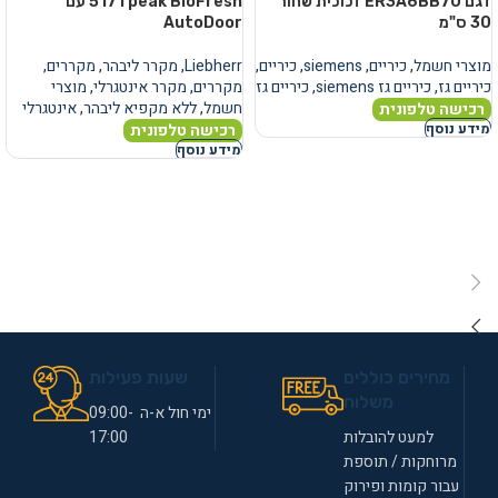
דגם ER3A6BB70 זכוכית שחור
5171 peak BioFresh עם
30 ס"מ
AutoDoor
מוצרי חשמל
,
כיריים
,
siemens
,
כיריים
,
Liebherr
,
מקרר ליבהר
,
מקררים
,
כיריים גז
,
כיריים גז siemens
,
כיריים גז
מקררים
,
מקרר אינטגרלי
,
מוצרי
חשמל
,
ללא מקפיא ליבהר
,
אינטגרלי
רכישה טלפונית
רכישה טלפונית
מידע נוסף
מידע נוסף
מחירים כוללים
שעות פעילות
משלוח
ימי חול א-ה 09:00-
למעט להובלות
17:00
מרוחקות / תוספת
עבור קומות ופירוק