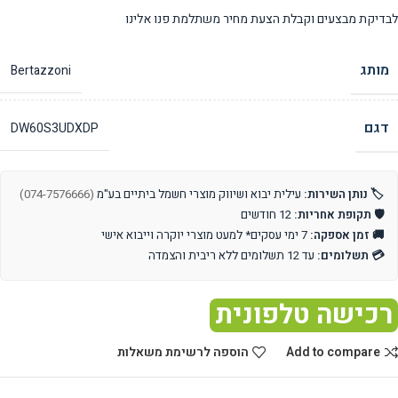
לבדיקת מבצעים וקבלת הצעת מחיר משתלמת פנו אלינו
מותג
Bertazzoni
דגם
DW60S3UDXDP
🏷️ נותן השירות:
עילית יבוא ושיווק מוצרי חשמל ביתיים בע"מ
(074-7576666)
🛡️ תקופת אחריות:
12 חודשים
🚚 זמן אספקה:
7 ימי עסקים* למעט מוצרי יוקרה וייבוא אישי
💳 תשלומים:
עד 12 תשלומים ללא ריבית והצמדה
רכישה טלפונית
Add to compare
הוספה לרשימת משאלות