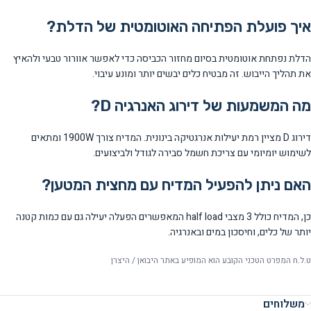
איך פועלת הפתיחה האוטומטית של הדלת?
הדלת נפתחת אוטומטית בסיום מחזור הכביסה כדי לאפשר אוורור טבעי ולהאיץ
את תהליך הייבוש. זה מבטיח כלים יבשים יותר ומונע עיבוי.
מה המשמעות של דירוג האנרגיה D?
דירוג D מציין רמת יעילות אנרגטיקה בינונית. המדיח צורך 1900W ומתאים
לשימוש יומיומי עם צריכת חשמל סבירה לגודל ולביצועים.
האם ניתן להפעיל המדיח עם מחצית המטען?
כן, המדיח כולל 3 מצבי half load המאפשרים הפעלה יעילה גם עם כמות קטנה
יותר של כלים, וחיסכון במים ובאנרגיה.
ט.ל.ח המפרט הטכני הקובע הוא המופיע באתר היבואן / היצרן
משלוחים