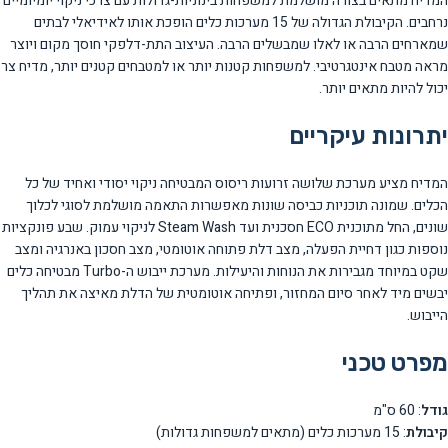
המדיח מתאים בצורה מושלמת למשפחות בינוניות-גדולות עם צרכי ניקוי יומיומיים
נרחבים. הקיבולת הגדולה של 15 מערכות כלים הופכת אותו לאידיאלי לבתים
שמארחים הרבה או לאלו שמבשלים הרבה. העיצוב התת-דלפקי חוסך מקום ויוצר
מראה מטבח אינטגרטיבי. למשפחות קטנות יותר או למטבחים קטנים יותר, מדיח צר
יכול להיות מתאים יותר.
יתרונות עיקריים
המדיח מציע מערכת שלושה זרועות ריסוס המבטיחה ניקוי יסודי ואחיד של כל
הכלים. שמונה תוכניות כביסה שונות מאפשרות התאמה מושלמת לסוגי לכלוך
שונים, החל מתוכנית ECO חסכנית ועד Steam Wash לניקוי עמוק. שבע פונקציות
נוספות כגון דחיית הפעלה, מצב דלת פתוחה אוטומטי, מצב חסכון באנרגיה ומצב
שקט במיוחד מגבירות את הנוחות והיעילות. מערכת ייבוש ה-Turbo מבטיחה כלים
יבשים מיד לאחר סיום המחזור, ופתיחה אוטומטית של הדלת מאיצה את תהליך
הייבוש.
מפרט טכני
גודל
: 60 ס"מ
קיבולת
: 15 מערכות כלים (מתאים למשפחות גדולות)