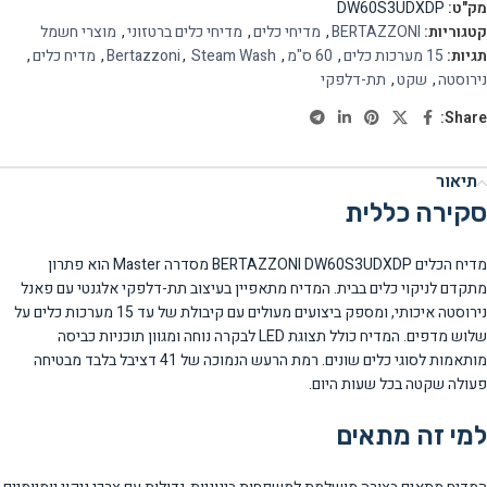
מק"ט:
DW60S3UDXDP
קטגוריות:
BERTAZZONI
,
מדיחי כלים
,
מדיחי כלים ברטזוני
,
מוצרי חשמל
תגיות:
15 מערכות כלים
,
60 ס"מ
,
Steam Wash
,
Bertazzoni
,
מדיח כלים
,
נירוסטה
,
שקט
,
תת-דלפקי
Share:
תיאור
סקירה כללית
מדיח הכלים BERTAZZONI DW60S3UDXDP מסדרה Master הוא פתרון
מתקדם לניקוי כלים בבית. המדיח מתאפיין בעיצוב תת-דלפקי אלגנטי עם פאנל
נירוסטה איכותי, ומספק ביצועים מעולים עם קיבולת של עד 15 מערכות כלים על
שלוש מדפים. המדיח כולל תצוגת LED לבקרה נוחה ומגוון תוכניות כביסה
מותאמות לסוגי כלים שונים. רמת הרעש הנמוכה של 41 דציבל בלבד מבטיחה
פעולה שקטה בכל שעות היום.
למי זה מתאים