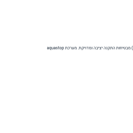
החיישן העכירות המובנה במנוע מנטר באופן מתמיד את רמת הלכלוך במים ומתאים את זמן הרחיצה בהתאם. שש נקודות הקבעה (שתיים בכל צד ושתיים בחלק העליון) מבטיחות התקנה יציבה ומדויקת. מערכת aquastop