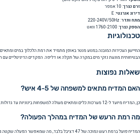
זרם נצרך
: 10 אמפר
דירוג אנרגטי
: E
מתח ותדר
: 220-240V/50Hz
הספק נצרך
: 1760-2100 וואט
טכנולוגיות
הבטיחותית מונעת נזקי מים במקרה של תקלה או דליפה. הפקדים הדיגיטליים עם תצוגת LED מאפשרים שליטה מלאה ונוחה בכל הפו
שאלות נפוצות
האם המדיח מתאים למשפחה של 4-5 איש?
כן, המדיח מיועד ל-12 מערכות כלים ומתאים מעולה למשפחות בינוניות עד גדולות של 4-6 איש.
מה רמת הרעש של המדיח במהלך הפעולה?
המדיח פועל ברמת רעש נמוכה של 47 דציבל בלבד, מה שמאפשר הפעלה שקטה גם בשעות הערב.