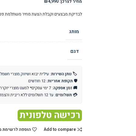
מחיר לצרכן: ₪4,990
לבדיקת מבצעים וקבלת הצעת מחיר משתלמת פנו 
מותג
דגם
🏷️ נותן השירות:
עילית יבוא ושיווק מוצרי חשמל
🛡️ תקופת אחריות:
12 חודשים
🚚 זמן אספקה:
7 ימי עסקים* למעט מוצרי יוקרה וייבוא אישי
💳 תשלומים:
עד 12 תשלומים ללא ריבית והצמדה
רכישה טלפונית
Add to compare
הוספה לרשימת מ