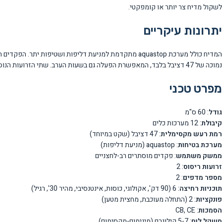
לשקול מדיח צר יותר או קומפקטי.
יתרונות עיקריים
נמוכה של 47 דציבל בלבד, המאפשרת הפעלה גם בשעות הערב. שתי הזרועות הנוסכות מספקות כיסוי אופטימלי של כל הכלים במדיח.
מפרט טכני
גודל
: 60 ס"מ
קיבולת
: 12 מערכות כלים
רמת רעש מקסימלית
: 47 דציבל (שקט במיוחד)
מערכת בטיחות
: aquastop (מניעת דליפות)
ממשק משתמש
: פקדים מוסתרים רב-לחצניים
זרועות ריסוס
: 2
מספר מדפים
: 2
תוכניות רחיצה
: 6 (90 דק', אקולוגי, כוסות, אינטנסיבי, מהיר 30', רגיל)
פונקציות
: 2 (התחלה מעוכבת, מחצית מטען)
הסמכות
: CB, CE
משקל לוח
: 5-7 קילוגרם (מינימום-מקסימום)