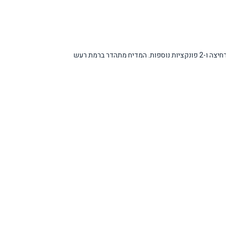
המדיח כולל מערכת aquastop מתקדמת למניעת דליפות ושטיפות יתר. הפקדים המוסתרים עם תצוגת LED מעניקים מראה נקי ומודרני תוך פיקוד נוח על 6 תוכניות רחיצה ו-2 פונקציות נוספות. המדיח מתהדר ברמת רעש