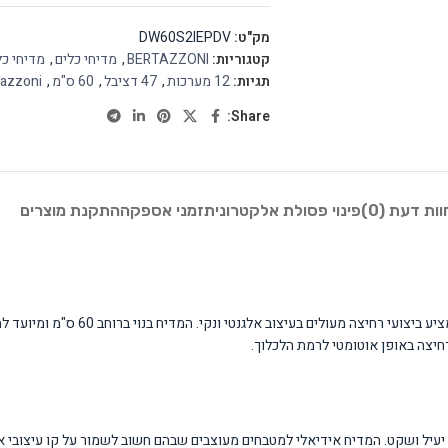
מק"ט:
DW60S2IEPDV
קטגוריות:
BERTAZZONI
,
מדיחי כלים
,
מדיחי כל
תגיות:
12 מערכות
,
47 דציבל
,
60 ס"מ
,
tazzoni
Share:
וות דעת (0)
פינוי פסולת אלקטרונית
זמני אספקה
התקנת מוצרים
מדיח הכלים Bertazzoni DW60S2IEPDV הוא פ
יצה באופן אוטומטי לרמת הלכלוך.
ת עם עד 5-6 איש הזקוקות לפתרון רחיצה יעיל ושקט. המדיח אידיאלי למטבחים מעוצבים שבהם חשוב לשמור 