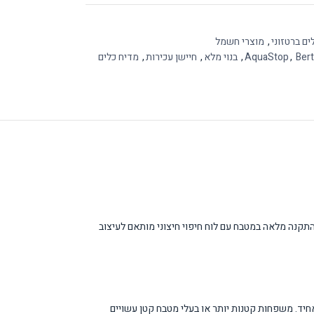
ים ברטזוני
,
מוצרי חשמל
Ber
,
AquaStop
,
בנוי מלא
,
חיישן עכירות
,
מדיח כלים
תרון מתקדם למטבח המודרני, המציע ביצועי רחיצה מעולים בעיצוב אלגנטי ונקי. המדיח בנוי ברוחב 60 ס"מ ומיועד להתקנה מלאה במטבח עם לוח חיפוי חיצוני מותאם לעיצוב
על קו עיצובי אחיד. משפחות קטנות יותר או בעלי מטבח קטן עשויים