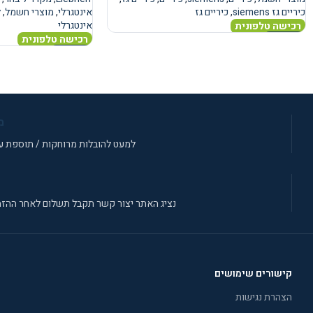
כיריים גז siemens
,
כיריים גז
אינטגרלי
,
מוצרי חשמל
,
ל
אינטגרלי
רכישה טלפונית
רכישה טלפונית
מידע נוסף
מידע נוסף
מ
למעט להובלות מרוחקות / תוספת עב
נציג האתר יצור קשר תקבל תשלום לאחר ההזמ
קישורים שימושים
הצהרת נגישות