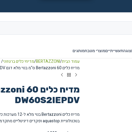
צוגה
תעשייתיים
מוצרי מטבח
מותגים
עמוד הבית
BERTAZZONI
מדיחי כלים ברטזוני
מדיח כלים Bertazzoni 60 ס"מ בנוי מלא דגם DW60S2IEPDV
DW60S2IEPDV
בטכנולוגיית aquastop ופקדים דיגיטליים מתקדמים.