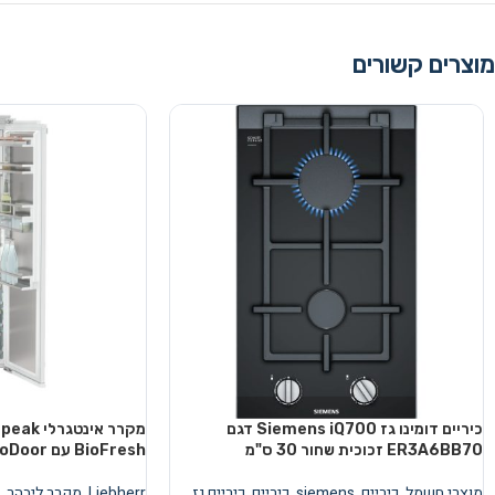
מוצרים קשורים
כיריים דומינו גז Siemens iQ700 דגם
מקרר אינ
ER3A6BB70 זכוכית שחור 30 ס"מ
BioFresh עם AutoDoor
מוצרי חשמל
,
כיריים
,
siemens
,
כיריים
,
כיריים גז
,
Liebherr
,
מקרר ליבהר
,