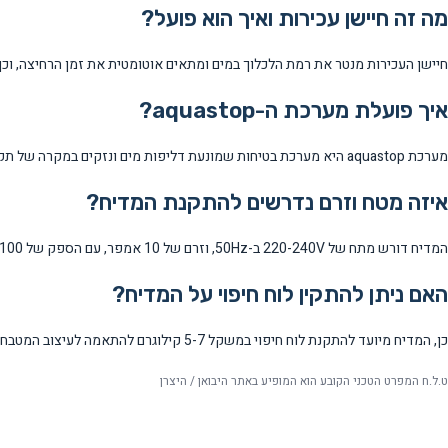
מה זה חיישן עכירות ואיך הוא פועל?
חיישן העכירות מנטר את רמת הלכלוך במים ומתאים אוטומטית את זמן הרחיצה, וכך 
איך פועלת מערכת ה-aquastop?
מערכת aquastop היא מערכת בטיחות שמונעת דליפות מים ונזקים במקרה של תקלה במדיח.
איזה מטח וזרם נדרשים להתקנת המדיח?
המדיח דורש מתח של 220-240V ב-50Hz, וזרם של 10 אמפר, עם הספק של 1760-2100 וואט.
האם ניתן להתקין לוח חיפוי על המדיח?
כן, המדיח מיועד להתקנת לוח חיפוי במשקל 5-7 קילוגרם להתאמה לעיצוב המטבח.
ט.ל.ח המפרט הטכני הקובע הוא המופיע באתר היבואן / היצרן