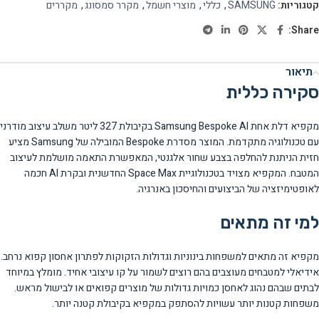
קטגוריות:
SAMSUNG
,
כללי
,
מוצרי חשמל
,
מקרר סמסונג
,
מקררים
Share:
תיאור
סקירה כללית
מקפיא דלת אחת Samsung Bespoke AI בקיבולת 327 ליטר משלב עיצוב מודרני
עם טכנולוגיה מתקדמת. המוצר מסדרת Bespoke המובילה של Samsung מציע
חזית הניתנת להחלפה בצבע שחור אלגנטי, המאפשרת התאמה מושלמת לעיצוב
המטבח. המקפיא מצויד בטכנולוגיית Space Max החדשנית ובקרת AI חכמה
לאופטימיזציה של הביצועים והחיסכון באנרגיה.
למי זה מתאים
מקפיא זה מתאים למשפחות בינוניות וגדולות הזקוקות לפתרון אחסון קפוא נרחב.
אידיאלי למטבחים מעוצבים בהם רוצים לשמור על קו עיצובי אחיד. מומלץ במיוחד
לבתים שבהם נהוג לאחסן כמויות גדולות של מוצרים קפואים או לבישול מראש.
משפחות קטנות יותר עשויות להסתפק במקפיא בקיבולת קטנה יותר.