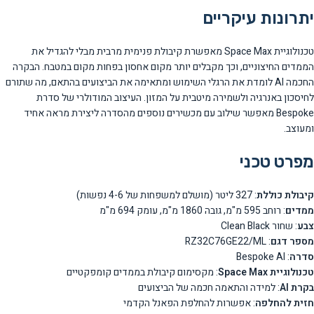
יתרונות עיקריים
טכנולוגיית Space Max מאפשרת קיבולת פנימית מרבית מבלי להגדיל את
הממדים החיצוניים, וכך מקבלים יותר מקום אחסון בפחות מקום במטבח. הבקרה
החכמה AI לומדת את הרגלי השימוש ומתאימה את הביצועים בהתאם, מה שתורם
לחיסכון באנרגיה ולשמירה מיטבית על המזון. העיצוב המודולרי של סדרת
Bespoke מאפשר שילוב עם מכשירים נוספים מהסדרה ליצירת מראה אחיד
ומעוצב.
מפרט טכני
קיבולת כוללת
: 327 ליטר (מושלם למשפחות של 4-6 נפשות)
ממדים
: רוחב 595 מ"מ, גובה 1860 מ"מ, עומק 694 מ"מ
צבע
: שחור Clean Black
מספר דגם
: RZ32C76GE22/ML
סדרה
: Bespoke AI
טכנולוגיית Space Max
: מקסימום קיבולת בממדים קומפקטיים
בקרת AI
: למידה והתאמה חכמה של הביצועים
חזית להחלפה
: אפשרות להחלפת הפאנל הקדמי