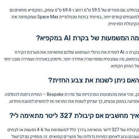
בהחלט, עם ממדים של 59.5 ס"מ רוחב ו-69.4 ס"מ עומק, המקפיא מתאים גם
למטבחים קטנים יותר, במיוחד בזכות טכנולוגיית Space Max שמקסימה את
הקיבולת הפנימית.
מה המשמעות של בקרת AI במקפיא?
בקרת ה-AI לומדת את הרגלי השימוש שלכם ומתאימה את מערכת הקירור
בהתאם, מה שמבטיח טמפרטורה אחידה יותר, חיסכון באנרגיה ושמירה טובה יותר
על המזון הקפוא.
האם ניתן לשנות את צבע החזית?
כן, זוהי אחת מהתכונות המרכזיות של סדרת Bespoke – החזית ניתנת להחלפה
ומגיעה במגוון צבעים, כך שניתן לשנות את המראה או להתאים למטבח מחדש.
איך מחשבים אם קיבולת 327 ליטר מתאימה לי?
קיבולת של 327 ליטר מתאימה בדרך כלל למשפחות של 4-6 נפשות או לבתים
שבהם נהוג לאחסן כמויות גדולות של מוצרים קפואים. זה מספיק גם לבישול