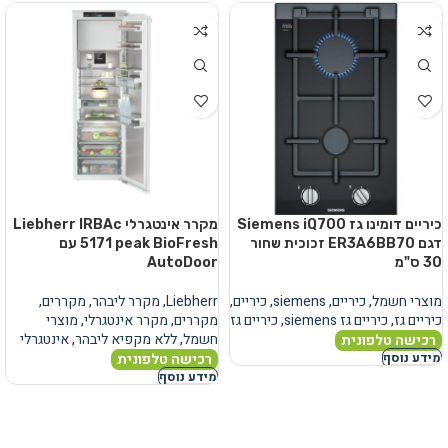
כיריים דומינו גז Siemens iQ700
מקרר אינטגרלי Liebherr IRBAc
דגם ER3A6BB70 זכוכית שחור
5171 peak BioFresh עם
30 ס"מ
AutoDoor
מוצרי חשמל
,
כיריים
,
siemens
,
כיריים
,
Liebherr
,
מקרר ליבהר
,
מקררים
,
כיריים גז
,
כיריים גז siemens
,
כיריים גז
מקררים
,
מקרר אינטגרלי
,
מוצרי
חשמל
,
ללא מקפיא ליבהר
,
אינטגרלי
רכישה טלפונית
רכישה טלפונית
מידע נוסף
מידע נוסף