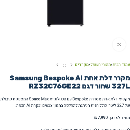
Click to enlarge
עמוד הבית
מוצרי חשמל
מקררים
מקרר דלת אחת Samsung Bespoke AI
327L שחור דגם RZ32C76GE22
מקפיא דלת אחת מסדרת Bespoke עם טכנולוגיית Space Max המספקת קיבולת
של 327 ליטר. כולל חזית הניתנת להחלפה במגוון צבעים ובקרת AI חכמה.
מחיר לצרכן: ₪7,990
לבדיקת מבצעים וקבלת הצעת מחיר משתלמת פנו אלינו