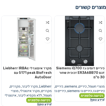
מוצרים קשורים
כיריים דומינו גז Siemens iQ700
מקרר אינטגרלי Liebherr IRBAc
דגם ER3A6BB70 זכוכית שחור
5171 peak BioFresh עם
30 ס"מ
AutoDoor
מוצרי חשמל
,
כיריים
,
siemens
,
כיריים
,
Liebherr
,
מקרר ליבהר
,
מקררים
,
כיריים גז
,
כיריים גז siemens
,
כיריים גז
מקררים
,
מקרר אינטגרלי
,
מוצרי
חשמל
,
ללא מקפיא ליבהר
,
אינטגרלי
רכישה טלפונית
רכישה טלפונית
מידע נוסף
מידע נוסף