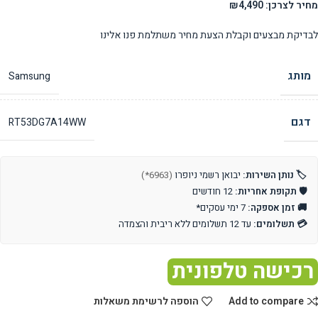
מחיר לצרכן: ₪4,490
לבדיקת מבצעים וקבלת הצעת מחיר משתלמת פנו אלינו
מותג
Samsung
דגם
RT53DG7A14WW
🏷️ נותן השירות:
יבואן רשמי ניופרו
(6963*)
🛡️ תקופת אחריות:
12 חודשים
🚚 זמן אספקה:
7 ימי עסקים*
💳 תשלומים:
עד 12 תשלומים ללא ריבית והצמדה
רכישה טלפונית
Add to compare
הוספה לרשימת משאלות