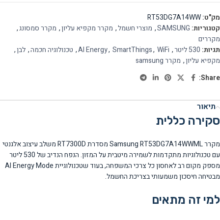
מק"ט:
RT53DG7A14WW
קטגוריות:
SAMSUNG
,
מוצרי חשמל
,
מקרר מקפיא עליון
,
מקרר סמסונג
,
מקררים
תגיות:
530 ליטר
,
WiFi
,
SmartThings
,
AI Energy
,
טכנולוגיה חכמה
,
לבן
,
מקפיא עליון
,
מקרר samsung
Share:
תיאור
סקירה כללית
מקרר Samsung RT53DG7A14WWML מסדרת RT7300D משלב עיצוב אלגנטי
עם טכנולוגיות מתקדמות לשמירה מיטבית על המזון. הנפח הנדיב של 530 ליטר
מספק מקום רב לאחסון כל צרכי המשפחה, בעוד שטכנולוגיית AI Energy Mode
מבטיחה חיסכון משמעותי בצריכת החשמל.
למי זה מתאים