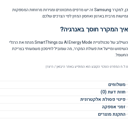
כן, למקרר Samsung זה יש מדפים מתכווננים ומגירות מרווחות המספקות
גמישות מרבית בארגון ואחסון המזון לפי הצרכים שלכם.
איך המקרר חוסך באנרגיה?
השילוב של טכנולוגיית AI Energy Mode עם SmartThings מנתח את הרגלי
השימוש ומייעל את פעולת המקרר, מה שמוביל לחיסכון משמעותי בצריכת
החשמל.
ט.ל.ח המפרט הטכני הקובע הוא המופיע באתר היבואן / היצרן
משלוחים
חוות דעת (0)
פינוי פסולת אלקטרונית
זמני אספקה
התקנת מוצרים