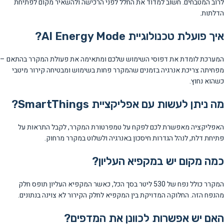
לרוב המטבחים. חשוב למדוד את החלל לפני הרכישה ולהשאיר מקום לפתיחת
הדלתות.
איך פועלת טכנולוגיית AI Energy Mode?
המערכת לומדת את דפוסי השימוש שלכם ומתאימה את פעולת המקרר בהתאם –
מפחיתה צריכת אנרגיה בזמנים שהמקרר פחות בשימוש ומבטיחה קירור מיטבי
כשהוא נחוץ.
מה ניתן לעשות עם אפליקציית SmartThings?
האפליקציה מאפשרת לכם לפקח על טמפרטורת המקרר, לקבל התראות על
פתיחת דלת, לנהל הגדרות חיסכון באנרגיה ולשלוט במקרר מרחוק.
כמה מקום יש במקפיא העליון?
המקרר כולל נפח של 530 ליטר בסך הכל, כאשר המקפיא העליון תופס חלק
מהנפח הזה. החלוקה המדויקת בין המקפיא לחלק הקירור לא צוינה בנתונים.
האם יש אפשרות לכוונן את המדפים?