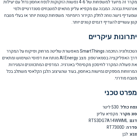
מקרר זה מיועד למשפחות של 4-6 נפשות הזקוקות לנפח אחסון גדול עם יעילות
אנרגטית גבוהה. המבנה עם מקפיא עליון מתאים למטבחים סטנדרטיים ולמי
שמעדיף גישה נוחה לחלק הקירור היומיומי. משפחות קטנות יותר או בעלי מטבח
קטן עשויים להעדיף דגמים קטנים יותר.
יתרונות עיקריים
הטכנולוגיה החכמה SmartThings מאפשרת שליטה מרחוק ופיקוח על המקרר
דרך האפליקציה בסמארטפון. מצב AI Energy מנתח את דפוסי השימוש ומתאים
את פעולת המקרר לחיסכון מקסימלי באנרגיה. המדפים המתכווננים והמגירות
המרווחות מספקים גמישות באחסון, בעוד שהעיצוב הלבן הקלאסי משתלב בכל
מטבח מודרני.
מפרט טכני
נפח כולל
: 530 ליטר
סוג מקרר
: מקפיא עליון
דגם
: RT53DG7A14WWML
סדרה
: RT7300D
צבע
: לבן