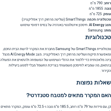
רוחב
: 790 מ"מ
גובה
: 1855 מ"מ
עומק
: 725 מ"מ
טכנולוגיה חכמה
: SmartThings (שליטה מרחוק דרך אפליקציה)
מצב AI Energy
: חיסכון אינטלגנטי באנרגיה על בסיס דפוסי שימוש
מותג
: Samsung
טכנולוגיות
טכנולוגיית SmartThings של Samsung מחברת את המקרר לרשת הבית החכם,
ומאפשרת פיקוח ושליטה מרחוק דרך האפליקציה. מצב AI Energy Mode מנצל
בינה מלאכותית כדי ללמוד את הרגלי השימוש של המשפחה ולהתאים את הפעולה
בהתאם, מה שמביא לחיסכון משמעותי בצריכת החשמל מבלי לפגוע ביעילות
הקירור.
שאלות נפוצות
האם המקרר מתאים למטבח סטנדרטי?
כן, עם מידות של 79 ס"מ רוחב, 185.5 ס"מ גובה ו-72.5 ס"מ עומק, המקרר מתאים