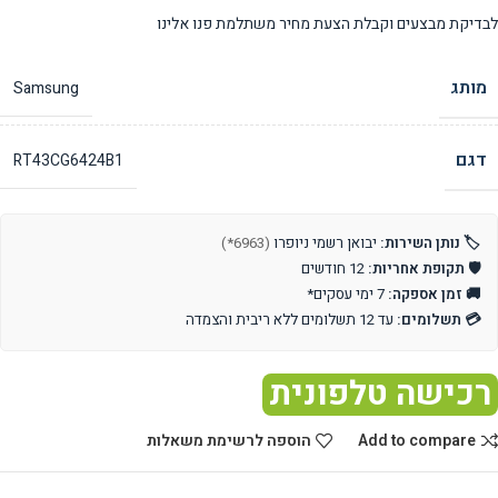
לבדיקת מבצעים וקבלת הצעת מחיר משתלמת פנו אלינו
מותג
Samsung
דגם
RT43CG6424B1
🏷️ נותן השירות:
יבואן רשמי ניופרו
(6963*)
🛡️ תקופת אחריות:
12 חודשים
🚚 זמן אספקה:
7 ימי עסקים*
💳 תשלומים:
עד 12 תשלומים ללא ריבית והצמדה
רכישה טלפונית
Add to compare
הוספה לרשימת משאלות