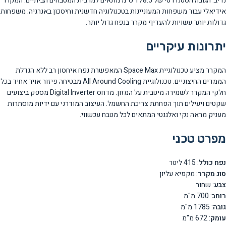
נדיב. הגובה הסטנדרטי של 178.5 ס"מ מתאים למרבית המטבחים הביתיים. המקרר
אידיאלי עבור משפחות המעוניינות בטכנולוגיה חדשנית וחיסכון באנרגיה. משפחות
גדולות יותר עשויות להעדיף מקרר בנפח גדול יותר.
יתרונות עיקריים
המקרר מציע טכנולוגיית Space Max המאפשרת נפח איחסון רב ללא הגדלת
הממדים החיצוניים. טכנולוגיית All Around Cooling מבטיחה פיזור אויר אחיד בכל
חלקי המקרר לשמירה מיטבית על המזון. מדחס Digital Inverter מספק ביצועים
שקטים ויעילים תוך הפחתת צריכת החשמל. העיצוב המודרני עם ידיות מוסתרות
מעניק מראה נקי ואלגנטי המתאים לכל מטבח עכשווי.
מפרט טכני
נפח כולל
: 415 ליטר
סוג מקרר
: מקפיא עליון
צבע
: שחור
רוחב
: 700 מ"מ
גובה
: 1785 מ"מ
עומק
: 672 מ"מ