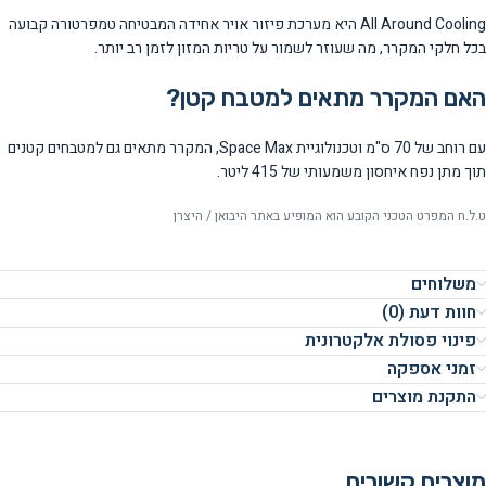
All Around Cooling היא מערכת פיזור אויר אחידה המבטיחה טמפרטורה קבועה
בכל חלקי המקרר, מה שעוזר לשמור על טריות המזון לזמן רב יותר.
האם המקרר מתאים למטבח קטן?
עם רוחב של 70 ס"מ וטכנולוגיית Space Max, המקרר מתאים גם למטבחים קטנים
תוך מתן נפח איחסון משמעותי של 415 ליטר.
ט.ל.ח המפרט הטכני הקובע הוא המופיע באתר היבואן / היצרן
משלוחים
חוות דעת (0)
פינוי פסולת אלקטרונית
זמני אספקה
התקנת מוצרים
מוצרים קשורים