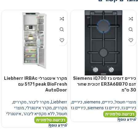
כיריים דומינו גז Siemens iQ700
מקרר אינטגרלי Liebherr IRBAc
דגם ER3A6BB70 זכוכית שחור
5171 peak BioFresh עם
30 ס"מ
AutoDoor
מוצרי חשמל
,
כיריים
,
siemens
,
כיריים
,
Liebherr
,
מקרר ליבהר
,
מקררים
,
כיריים גז
,
כיריים גז siemens
,
כיריים גז
מקררים
,
מקרר אינטגרלי
,
מוצרי
חשמל
,
ללא מקפיא ליבהר
,
אינטגרלי
רכישה טלפונית
רכישה טלפונית
מידע נוסף
מידע נוסף