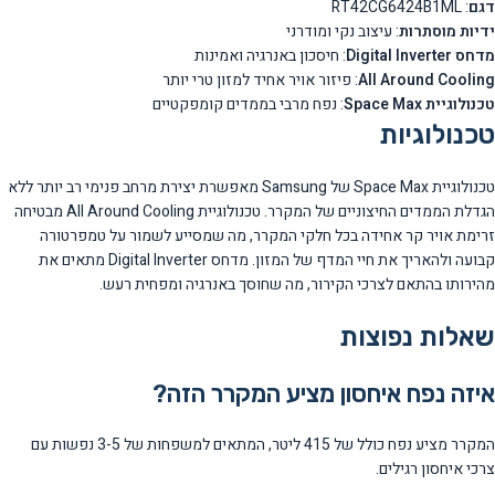
דגם
: RT42CG6424B1ML
ידיות מוסתרות
: עיצוב נקי ומודרני
מדחס Digital Inverter
: חיסכון באנרגיה ואמינות
All Around Cooling
: פיזור אויר אחיד למזון טרי יותר
טכנולוגיית Space Max
: נפח מרבי בממדים קומפקטיים
טכנולוגיות
טכנולוגיית Space Max של Samsung מאפשרת יצירת מרחב פנימי רב יותר ללא
הגדלת הממדים החיצוניים של המקרר. טכנולוגיית All Around Cooling מבטיחה
זרימת אויר קר אחידה בכל חלקי המקרר, מה שמסייע לשמור על טמפרטורה
קבועה ולהאריך את חיי המדף של המזון. מדחס Digital Inverter מתאים את
מהירותו בהתאם לצרכי הקירור, מה שחוסך באנרגיה ומפחית רעש.
שאלות נפוצות
איזה נפח איחסון מציע המקרר הזה?
המקרר מציע נפח כולל של 415 ליטר, המתאים למשפחות של 3-5 נפשות עם
צרכי איחסון רגילים.