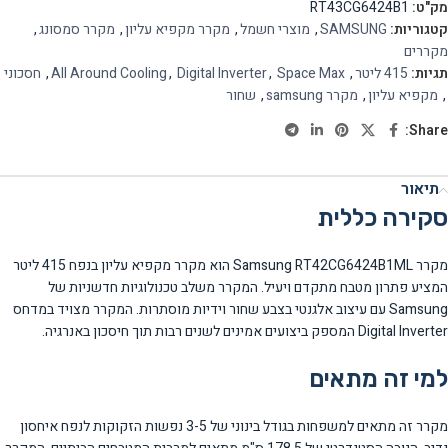
מק"ט:
RT43CG6424B1
קטגוריות:
SAMSUNG
,
מוצרי חשמל
,
מקרר מקפיא עליון
,
מקרר סמסונג
,
מקררים
תגיות:
415 ליטר
,
Space Max
,
Digital Inverter
,
All Around Cooling
,
חסכוני
,
מקפיא עליון
,
מקרר samsung
,
שחור
Share:
תיאור
סקירה כללית
מקרר Samsung RT42CG6424B1ML הוא מקרר מקפיא עליון בנפח 415 ליטר
המציע פתרון מטבח מתקדם ויעיל. המקרר משלב טכנולוגיות חדשניות של
Samsung עם עיצוב אלגנטי בצבע שחור וידיות מוסתרות. המקרר מצויד במדחס
Digital Inverter המספק ביצועים אמינים לשנים רבות תוך חיסכון באנרגיה.
למי זה מתאים
מקרר זה מתאים למשפחות בגודל בינוני של 3-5 נפשות הזקוקות לנפח איחסון