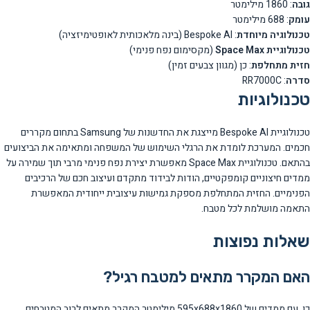
גובה
: 1860 מילימטר
עומק
: 688 מילימטר
טכנולוגיה מיוחדת
: Bespoke AI (בינה מלאכותית לאופטימיזציה)
טכנולוגיית Space Max
(מקסימום נפח פנימי)
חזית מתחלפת
: כן (מגוון צבעים זמין)
סדרה
: RR7000C
טכנולוגיות
טכנולוגיית Bespoke AI מייצגת את החדשנות של Samsung בתחום מקררים
חכמים. המערכת לומדת את הרגלי השימוש של המשפחה ומתאימה את הביצועים
בהתאם. טכנולוגיית Space Max מאפשרת יצירת נפח פנימי מרבי תוך שמירה על
ממדים חיצוניים קומפקטיים, הודות לבידוד מתקדם ועיצוב חכם של הרכיבים
הפנימיים. החזית המתחלפת מספקת גמישות עיצובית ייחודית המאפשרת
התאמה מושלמת לכל מטבח.
שאלות נפוצות
האם המקרר מתאים למטבח רגיל?
כן, עם ממדים של 595x688x1860 מילימטר המקרר מתאים לרוב המטבחים