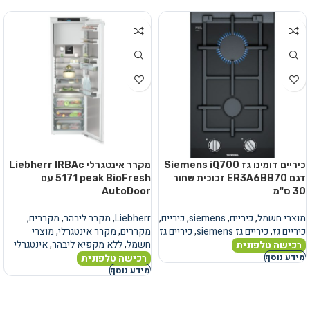
כיריים דומינו גז Siemens iQ700
מקרר אינטגרלי Liebherr IRBAc
דגם ER3A6BB70 זכוכית שחור
5171 peak BioFresh עם
30 ס"מ
AutoDoor
מוצרי חשמל
,
כיריים
,
siemens
,
כיריים
,
Liebherr
,
מקרר ליבהר
,
מקררים
,
כיריים גז
,
כיריים גז siemens
,
כיריים גז
מקררים
,
מקרר אינטגרלי
,
מוצרי
חשמל
,
ללא מקפיא ליבהר
,
אינטגרלי
רכישה טלפונית
רכישה טלפונית
מידע נוסף
מידע נוסף