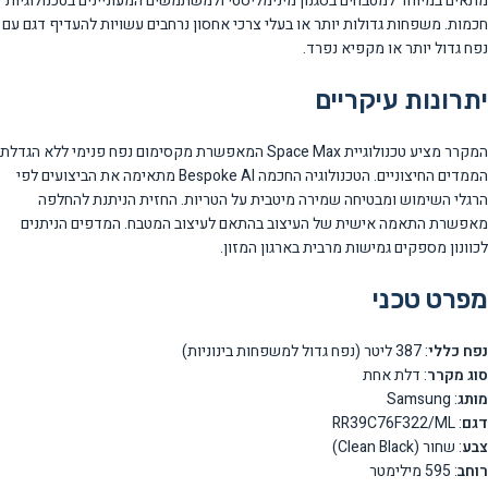
מתאים במיוחד למטבחים בסגנון מינימליסטי ולמשתמשים המעוניינים בטכנולוגיות
חכמות. משפחות גדולות יותר או בעלי צרכי אחסון נרחבים עשויות להעדיף דגם עם
נפח גדול יותר או מקפיא נפרד.
יתרונות עיקריים
המקרר מציע טכנולוגיית Space Max המאפשרת מקסימום נפח פנימי ללא הגדלת
הממדים החיצוניים. הטכנולוגיה החכמה Bespoke AI מתאימה את הביצועים לפי
הרגלי השימוש ומבטיחה שמירה מיטבית על הטריות. החזית הניתנת להחלפה
מאפשרת התאמה אישית של העיצוב בהתאם לעיצוב המטבח. המדפים הניתנים
לכוונון מספקים גמישות מרבית בארגון המזון.
מפרט טכני
נפח כללי
: 387 ליטר (נפח גדול למשפחות בינוניות)
סוג מקרר
: דלת אחת
מותג
: Samsung
דגם
: RR39C76F322/ML
צבע
: שחור (Clean Black)
רוחב
: 595 מילימטר