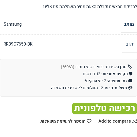
לבדיקת מבצעים וקבלת הצעת מחיר משתלמת פנו אלינו
מותג
Samsung
דגם
RR39C7650-BK
🏷️ נותן השירות:
יבואן רשמי ניופרו
(6963*)
🛡️ תקופת אחריות:
12 חודשים
🚚 זמן אספקה:
7 ימי עסקים*
💳 תשלומים:
עד 12 תשלומים ללא ריבית והצמדה
רכישה טלפונית
Add to compare
הוספה לרשימת משאלות