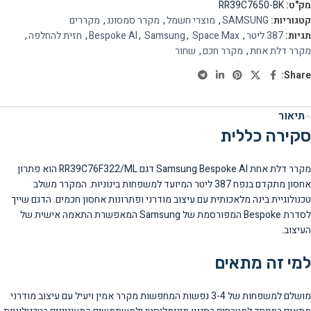
מק"ט:
RR39C7650-BK
קטגוריות:
SAMSUNG
,
מוצרי חשמל
,
מקרר סמסונג
,
מקררים
תגיות:
387 ליטר
,
Space Max
,
Samsung
,
Bespoke AI
,
חזית להחלפה
,
מקרר דלת אחת
,
מקרר חכם
,
שחור
Share:
תיאור
סקירה כללית
מקרר דלת אחת Samsung Bespoke AI דגם RR39C76F322/ML הוא פתרון
אחסון מתקדם בנפח 387 ליטר המיועד למשפחות בינוניות. המקרר משלב
טכנולוגיית בינה מלאכותית עם עיצוב מודרני ופתרונות אחסון חכמים. הדגם שייך
לסדרת Bespoke המפורסמת של Samsung המאפשרת התאמה אישית של
העיצוב.
למי זה מתאים
מושלם למשפחות של 3-4 נפשות המחפשות מקרר אמין ויעיל עם עיצוב מודרני.