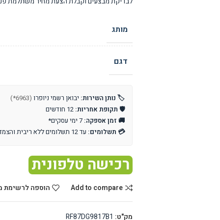
לבדיקת מבצעים וקבלת הצעת מחיר משתלמת פנו 
מותג
דגם
🏷️ נותן השירות:
יבואן רשמי ניופרו
(6963*)
🛡️ תקופת אחריות:
12 חודשים
🚚 זמן אספקה:
7 ימי עסקים*
💳 תשלומים:
עד 12 תשלומים ללא ריבית והצמדה
רכישה טלפונית
Add to compare
הוספה לרשימת מ
מק"ט:
RF87DG9817B1