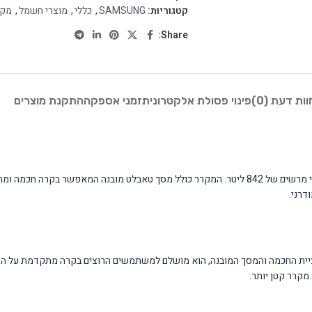
קטגוריות:
SAMSUNG
,
כללי
,
מוצרי חשמל
,
מקר
Share:
וות דעת (0)
פינוי פסולת אלקטרונית
זמני אספקה
התקנת מוצרים
מקרר Samsung RF87DG9817B1 הוא מקרר חכם מתקדם עם 4 דלתות ונפח כללי מרשים של 842 ליטר. המקרר כולל 
דרני.
ציית החכמה והמסך המובנה, הוא מושלם למשתמשים הרוצים בקרה מתקדמת על המ
קרר קטן יותר.