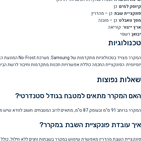
קיוסק למים
: כן
פונקציית שבת
: כן – מהדרין
מסך טאבלט
: כן – מובנה
ארץ ייצור
: קוריאה
יבואן
: רשמי
טכנולוגיות
המקרר מצויד בט
יומיומית. הפונקציית החכמה כוללת אפשרויות תכנות מתקדמות וחיבור לרשת הבית
שאלות נפוצות
האם המקרר מתאים למטבח בגודל סטנדרטי?
המקרר ברוחב 91 ס"מ ובעומק 87 ס"מ, מתאים לרוב המטבחים. חשוב לוודא שיש מספיק מקום לפתיחת הדלתות והרווח לאוורור.
איך עובדת פונקציית השבת במקרר?
פונקציית השבת מהדרין מאפשרת שימוש במקרר בשבתות וחגים ללא חילול, כולל פ