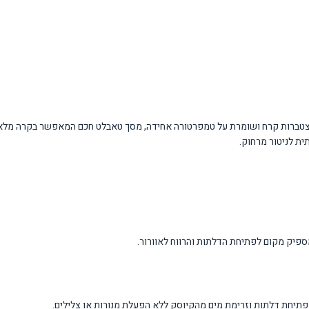
כנולוגיות מתקדמות של Samsung: מערכת No-Frost המונעת הצטברות קרח ושומרת על טמפרטורה אחידה, מסך טאבלט 
ית לניטור מרחוק.
תיחת דלתות וזרימת מים מהקיוסק ללא הפעלת מנורות או צלילים.