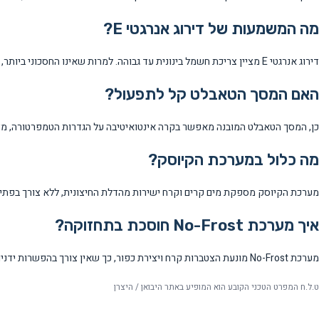
מה המשמעות של דירוג אנרגטי E?
דירוג אנרגטי E מציין צריכת חשמל בינונית עד גבוהה. למרות שאינו החסכוני ביותר, המקרר מציע פיצ נפח גדול ופונקציות חכמות רבות.
האם המסך הטאבלט קל לתפעול?
כן, המסך הטאבלט המובנה מאפשר בקרה אינטואיטיבה על הגדרות הטמפרטורה, מצב
מה כלול במערכת הקיוסק?
מערכת הקיוסק מספקת מים קרים וקרח ישירות מהדלת החיצונית, ללא צורך בפתיח
איך מערכת No-Frost חוסכת בתחזוקה?
מערכת No-Frost מונעת הצטברות קרח ויצירת כפור, כך שאין צורך בהפשרות ידניות תקופתיות ותחזוקה מורכבת.
ט.ל.ח המפרט הטכני הקובע הוא המופיע באתר היבואן / היצרן