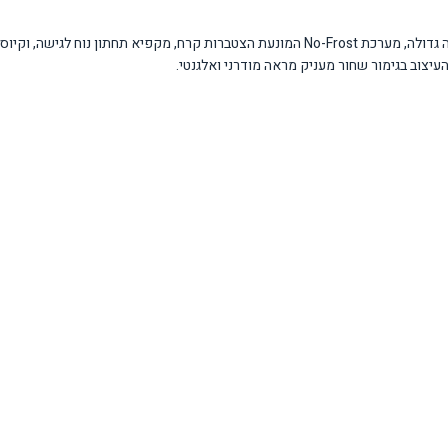
המקרר מציע יתרונות רבים: נפח גדול של 842 ליטר המאפשר אחסון מלא למשפחה גדולה, מערכת No-Frost 
יצוב בגימור שחור מעניק מראה מודרני ואלגנטי.