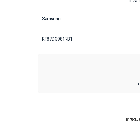
אלינו
Samsung
RF87DG9817B1
שאלות