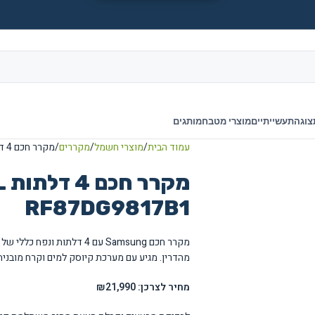
צוגה
תעשייתיים
מוצרי מטבח
מותגים
עמוד הבית
מוצרי חשמל
מקררים
מקרר חכם 4 דלתות Samsung 842L דגם RF87DG9817B1
RF87DG9817B1
מהדרין. מגיע עם מערכת קיוסק למים וקרח מובנית
מחיר לצרכן: ₪21,990