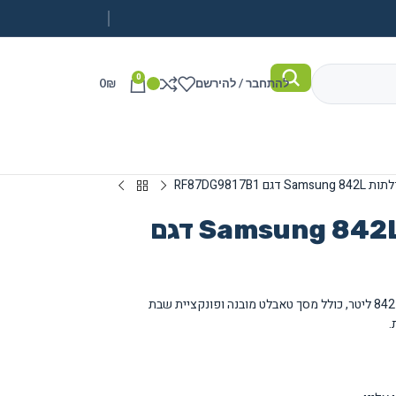
0
להתחבר / להירשם
₪
0
מקרר חכם 4 דלתות Samsung 842L דגם
מקרר חכם Samsung עם 4 דלתות ונפח כללי של 842 ליטר, כולל מסך טאבלט מובנה ופונקציית שבת
.