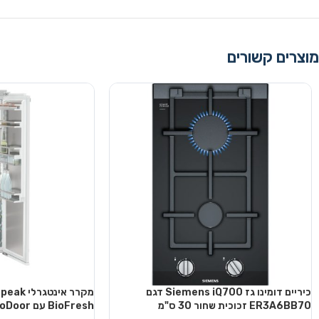
מוצרים קשורים
כיריים דומינו גז Siemens iQ700 דגם
מקרר אינ
ER3A6BB70 זכוכית שחור 30 ס"מ
BioFresh עם AutoDoor