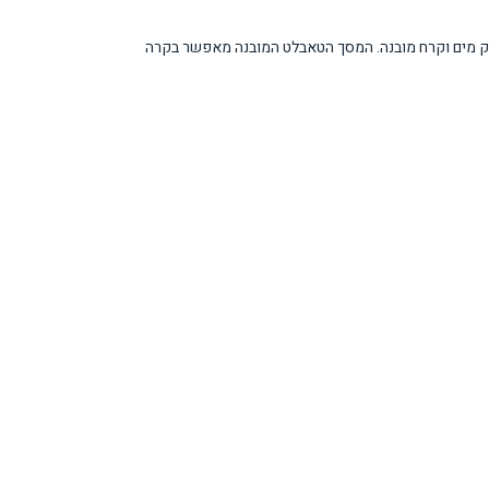
המונעת הצטברות קרח, מקפיא תחתון נוח לגישה, וקיוסק מים וקרח מובנה. המסך הטאבלט המובנה מאפשר בקרה