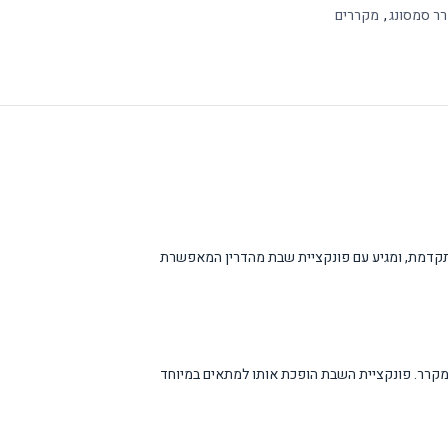
ר סמסונג
,
מקררים
מסך טאבלט מובנה המאפשר בקרה חכמה ומתקדמת, ומגיע עם פונקציית שבת מהדרין המאפשרת
קרר. פונקציית השבת הופכת אותו למתאים במיוחד