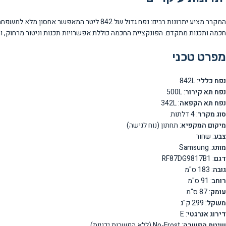
חכמה ותכנות מתקדם. הפונקציית החכמה כוללת אפשרויות תכנות וניטור מרחוק, והע
מפרט טכני
נפח כללי
: 842L
נפח תא קירור
: 500L
נפח תא הקפאה
: 342L
סוג מקרר
: 4 דלתות
מיקום המקפיא
: תחתון (נוח לגישה)
צבע
: שחור
מותג
: Samsung
דגם
: RF87DG9817B1
גובה
: 183 ס"מ
רוחב
: 91 ס"מ
עומק
: 87 ס"מ
משקל
: 299 ק"ג
דירוג אנרגטי
: E
שיטת הפשרה
: No-Frost (ללא הפשרות ידניות)