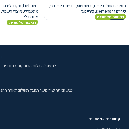
מוצרי חשמל
,
כיריים
,
siemens
,
כיריים
,
כיריים גז
,
Liebherr
,
מקרר ליבהר
,
כיריים גז siemens
,
כיריים גז
אינטגרלי
,
מוצרי חשמל
,
ל
אינטגרלי
רכישה טלפונית
רכישה טלפונית
מידע נוסף
מידע נוסף
מ
למעט להובלות מרוחקות / תוספת עב
נציג האתר יצור קשר תקבל תשלום לאחר ההזמ
קישורים שימושים
הצהרת נגישות