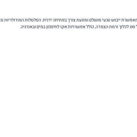
פשרת ייבוש טבעי מושלם ומונעת צורך בפתיחה ידנית. הסלסלות המודולריות מאפ