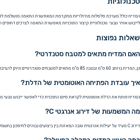
טכנולוגיות
המדיח כולל מערכת סלסלות מודולריות מתקדמת המאפשרת התאמה מושלמת לכל סו
לייבוש אוויר טבעי. טכנולוגיית קיצור התוכניות מאפשרת התאמה לצרכים דחופים תוך שמירה על איכות ההדחה. דירוג האנרגיה C מעיד
שאלות נפוצות
האם המדיח מתאים למטבח סטנדרטי?
כן, המדיח ברוחב 60 ס"מ ובגובה 85 ס"מ מתאים למטבחים סטנדרטיים וניתן להציבו כמכשיר עומד.
איך עובדת הפתיחה האוטומטית של הדלת?
המדיח פותח את הדלת אוטומטית לקראת סיום התוכנית כדי לאפשר ייבוש טבעי מו
מה המשמעות של דירוג אנרגטי C?
דירוג C מעיד על יעילות אנרגטית טובה המאזנת בין ביצועים גבוהים לחיסכון בחשמל לעומת הדירוגים הישנים.