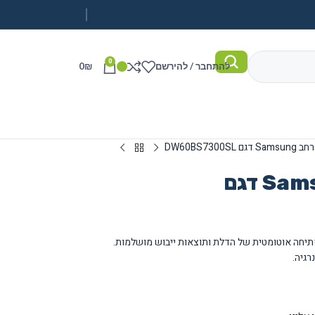
0
להתחבר / להירשם
₪
0
DW60BS7300S
מדיח כלים רחב Samsung דגם
13 מערכות כלים עם פתיחה אוטומטית של הדלת ותוצאות ייבוש מושלמות.
רגיה.