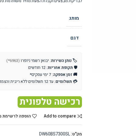
לבדיקת מבצעים וקבלת הצעת מחיר משתלמת פנו 
מותג
דגם
🏷️ נותן השירות:
יבואן רשמי ניופרו
(6963*)
🛡️ תקופת אחריות:
12 חודשים
🚚 זמן אספקה:
7 ימי עסקים*
💳 תשלומים:
עד 12 תשלומים ללא ריבית והצמדה
רכישה טלפונית
Add to compare
הוספה לרשימת מ
מק"ט:
DW60BS7300SL