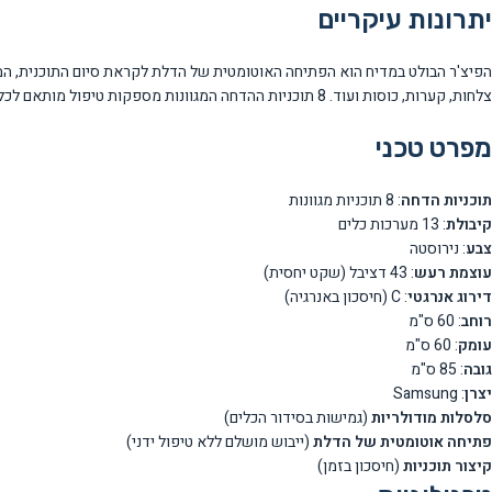
יתרונות עיקריים
הפיצ'ר הבולט במדיח הוא הפתיחה האוטומטית של הדלת לקראת סיום התוכנית, המא
צלחות, קערות, כוסות ועוד. 8 תוכניות ההדחה המגוונות מספקות טיפול מותאם לכל סוג לכלוך ורמת הצמדה, כולל אפשרויות אקו לחיסכון במים ובאנרגיה.
מפרט טכני
תוכניות הדחה
: 8 תוכניות מגוונות
קיבולת
: 13 מערכות כלים
צבע
: נירוסטה
עוצמת רעש
: 43 דציבל (שקט יחסית)
דירוג אנרגטי
: C (חיסכון באנרגיה)
רוחב
: 60 ס"מ
עומק
: 60 ס"מ
גובה
: 85 ס"מ
יצרן
: Samsung
סלסלות מודולריות
(גמישות בסידור הכלים)
פתיחה אוטומטית של הדלת
(ייבוש מושלם ללא טיפול ידני)
קיצור תוכניות
(חיסכון בזמן)