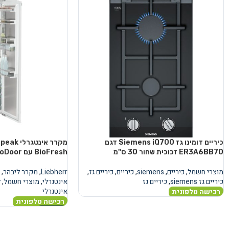
כיריים דומינו גז Siemens iQ700 דגם
מקרר אינ
ER3A6BB70 זכוכית שחור 30 ס"מ
BioFresh עם AutoDoor
מוצרי חשמל
,
כיריים
,
siemens
,
כיריים
,
כיריים גז
,
Liebherr
,
מקרר ליבהר
,
כיריים גז siemens
,
כיריים גז
אינטגרלי
,
מוצרי חשמל
,
ל
אינטגרלי
רכישה טלפונית
רכישה טלפונית
מידע נוסף
מידע נוסף