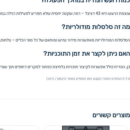
כמה רועש המדיח במהלך הפעולה?
עוצמת הרעש היא 43 דציבל – רמה שקטה יחסית שלא תפריע לפעילות רגילה במטבח או בסלון הצמוד.
מה זה סלסלות מודולריות?
הסלסלות המודולריות מאפשרות סידור גמיש ומותאם של כל סוגי הכלים – צלחות, ק
האם ניתן לקצר את זמן התוכניות?
כן, המדיח כולל אפשרות לקיצור תוכניות בלחיצת כפתור למקרים דחופים תוך שמי
ט.ל.ח המפרט הטכני הקובע הוא המופיע באתר היבואן / היצרן
מוצרים קשורים