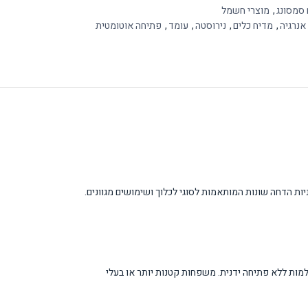
 סמסונג
,
מוצרי חשמל
אנרגיה
,
מדיח כלים
,
נירוסטה
,
עומד
,
פתיחה אוטומטית
Samsung DW60BS730 הוא מכשיר עומד מתקדם המיועד למטבחים בסטנדרט 60 ס"מ. המדיח מציע קיבולת של 13 מערכות כלים ומגיע עם 8 תוכניות הדחה שונות המותאמות לסוגי לכלוך ושימושים מגוונים.
 בתוצאות ייבוש מושלמות ללא פתיחה ידנית. משפחות קטנות יותר או בעלי