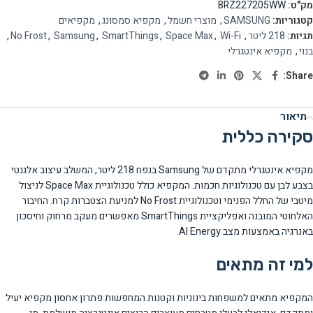
מק"ט:
BRZ227205WW
קטגוריות:
SAMSUNG
,
מוצרי חשמל
,
מקפיא סמסונג
,
מקפיאים
תגיות:
218 ליטר
,
Wi-Fi
,
Space Max
,
SmartThings
,
Samsung
,
No Frost
,
בנוי
,
מקפיא אינטגרלי
Share:
תיאור
סקירה כללית
מקפיא אינטגרלי מתקדם של Samsung בנפח 218 ליטר, המשלב עיצוב אלגנטי
בצבע לבן עם טכנולוגיות חכמות. המקפיא כולל טכנולוגיית Space Max לניצול
מיטבי של החלל הפנימי וטכנולוגיית No Frost למניעת הצטברות קרח. החיבור
האלחוטי המובנה ואפליקציית SmartThings מאפשרים מעקב מרחוק וחיסכון
באנרגיה באמצעות מצב AI Energy.
למי זה מתאים
המקפיא מתאים למשפחות בינוניות וקטנות המחפשות פתרון אחסון מקפיא יעיל