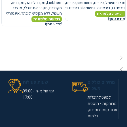
מוצרי חשמל
,
כיריים
,
siemens
,
כיריים
,
Liebherr
,
מקרר ליבהר
,
מקררים
,
כיריים גז
,
כיריים גז siemens
,
כיריים גז
מקררים
,
מקרר אינטגרלי
,
מוצרי
חשמל
,
ללא מקפיא ליבהר
,
אינטגרלי
רכישה טלפונית
רכישה טלפונית
מידע נוסף
מידע נוסף
מחירים כוללים
שעות פעילות
משלוח
ימי חול א-ה 09:00-
למעט להובלות
17:00
מרוחקות / תוספת
עבור קומות ופירוק
דלתות