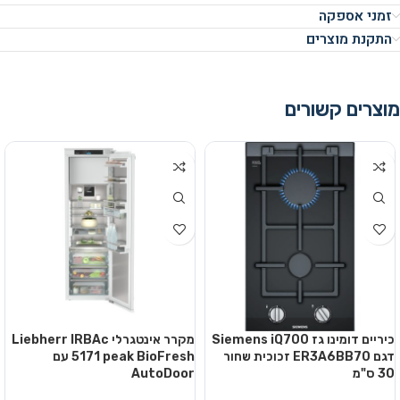
זמני אספקה
התקנת מוצרים
מוצרים קשורים
כיריים דומינו גז Siemens iQ700
מקרר אינטגרלי Liebherr IRBAc
דגם ER3A6BB70 זכוכית שחור
5171 peak BioFresh עם
30 ס"מ
AutoDoor