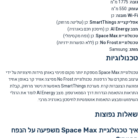
גובה
: 1775 מ"מ
עומק
: 550 מ"מ
Wi-Fi מובנה
: כן
אפליקציית SmartThings
: כן (שליטה מרחוק)
מצב AI Energy
: כן (חיסכון חכם באנרגיה)
טכנולוגיית Space Max
: כן (נפח מקסימלי)
טכנולוגיית No Frost
: כן (ללא הפשרות ידניות)
מותג
: Samsung
טכנולוגיות
טכנולוגיית Space Max מספקת יותר מקום פנימי באותן מידות חיצוניות על ידי
עיצוב מתקדם של הדפנות. טכנולוגיית No Frost מפיצה אוויר קר באופן אחיד
ומונעת הצטברות קרח. מערכת SmartThings מאפשרת ניטור מרחוק, קבלת
התראות והתאמת הגדרות דרך הסמארטפון. מצב AI Energy לומד את הרגלי
השימוש ומבצע התאמות אוטומטיות לחיסכון באנרגיה מרבי.
שאלות נפוצות
איך טכנולוגיית Space Max משפיעה על הנפח