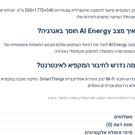
כן, המקפיא מיועד להתקנה אינטגרלית עם מידות 540×1775×550 מ"מ. יש לוודא
שהחלל המיועד מתאים למידות אלו.
איך מצב AI Energy חוסך באנרגיה?
מצב AI Energy לומד את דפוסי השימוש שלכם ומבצע התאמות אוטומטיות של
הטמפרטורה והפעולה לחיסכון מקסימלי באנרגיה.
מה נדרש לחיבור המקפיא לאינטרנט?
נדרש חיבור Wi-Fi יציב והורדת אפליקציית SmartThings. החיבור מובנה במקפיא
ולא נדרשים אביזרים נוספים.
ט.ל.ח המפרט הטכני הקובע הוא המופיע באתר היבואן / היצרן
משלוחים
חוות דעת (0)
פינוי פסולת אלקטרונית