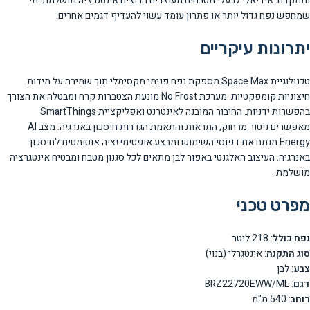
ומתקדם. אידיאלי לבעלי מטבחים מעוצבים הרוצים אינטגרציה מושלמת. מי
שמחפש נפח גדול יותר או פתרון עומד עשוי להעדיף דגמים אחרים.
יתרונות עיקריים
טכנולוגיית Space Max מספקת נפח פנימי מקסימלי תוך שמירה על מידות
חיצוניות קומפקטיות. מערכת No Frost מונעת הצטברות קרח ומבטלה את הצורך
בהפשרות ידניות. החיבור המובנה לאינטרנט ואפליקציית SmartThings
מאפשרים ניטור מרחוק, התראות והתאמת הגדרות חיסכון באנרגיה. מצב AI
Energy מנתח את דפוסי השימוש ומבצע אופטימיזציה אוטומטית לחיסכון
באנרגיה. העיצוב האלגנטי באפור לבן מתאים לכל סגנון מטבח ומבטיח אינטגרציה
מושלמת.
מפרט טכני
נפח כולל
: 218 ליטר
סוג התקנה
: אינטגרלי (בנוי)
צבע
: לבן
דגם
: BRZ22720EWW/ML
רוחב
: 540 מ"מ