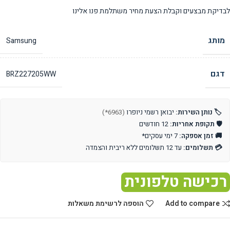
לבדיקת מבצעים וקבלת הצעת מחיר משתלמת פנו אלינו
מותג
Samsung
דגם
BRZ227205WW
🏷️ נותן השירות:
יבואן רשמי ניופרו
(6963*)
🛡️ תקופת אחריות:
12 חודשים
🚚 זמן אספקה:
7 ימי עסקים*
💳 תשלומים:
עד 12 תשלומים ללא ריבית והצמדה
רכישה טלפונית
Add to compare
הוספה לרשימת משאלות