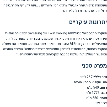
מתאים במיוחד למטבחים מתוכננים עם מגבלות מקום והעדפה לעיצוב נקי ומסודר.
משפחות גדולות יותר או בעלי צרכי אחסון מיוחדים עשויות להעדיף מקרר בנפח
גדול יותר או בתצורת דלת ליד דלת.
יתרונות עיקריים
המקרר מתבסס על טכנולוגיית Twin Cooling של Samsung המבטיחה מחזורי
קירור נפרדים לתא הקירור והמקפיא, מה שמונע ערבוב ריחות ושומר על לחות
אופטימלית. מצב AI Energy החכם מנתח את דפוסי השימוש ומתאים את פעולת
המקרר בהתאם, מה שמוביל לחיסכון משמעותי בצריכת החשמל. העיצוב המובנה
מאפשר השתלבות מושלמת במטבח ומקסימום ניצול של השטח הפנוי.
מפרט טכני
נפח כללי
: 267 ליטר
סוג
: מקפיא תחתון מובנה
רוחב
: 540 מ"מ
גובה
: 1775 מ"מ
עומק
: 550 מ"מ
צבע
: לבן