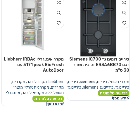
כיריים דומינו גז Siemens iQ700
מקרר אינטגרלי Liebherr IRBAc
דגם ER3A6BB70 זכוכית שחור
5171 peak BioFresh עם
30 ס"מ
AutoDoor
מוצרי חשמל
,
כיריים
,
siemens
,
כיריים
,
Liebherr
,
מקרר ליבהר
,
מקררים
,
כיריים גז
,
כיריים גז siemens
,
כיריים גז
מקררים
,
מקרר אינטגרלי
,
מוצרי
חשמל
,
ללא מקפיא ליבהר
,
אינטגרלי
רכישה טלפונית
רכישה טלפונית
מידע נוסף
מידע נוסף