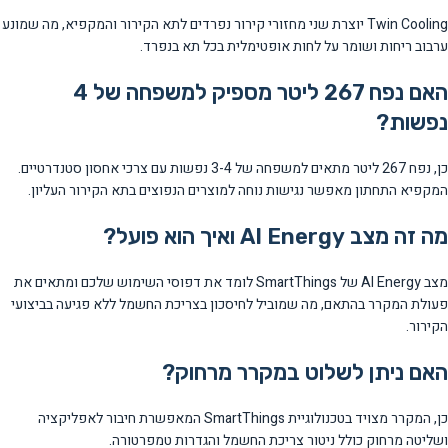
Twin Cooling יוצרת שני מחזורי קירור נפרדים לתא הקירור והמקפיא, מה שמונע
ערבוב ריחות ושומר על לחות אופטימלית בכל תא בנפרד.
האם נפח 267 ליטר מספיק למשפחה של 4
נפשות?
כן, נפח 267 ליטר מתאים למשפחה של 3-4 נפשות עם צרכי אחסון סטנדרטיים.
המקפיא התחתון מאפשר נגישות נוחה למוצרים הנפוצים בתא הקירור העליון.
מה זה מצב AI Energy ואיך הוא פועל?
מצב AI Energy של SmartThings לומד את דפוסי השימוש שלכם ומתאים את
פעולת המקרר בהתאם, מה שמוביל לחיסכון בצריכת החשמל ללא פגיעה בביצועי
הקירור.
האם ניתן לשלוט במקרר מרחוק?
כן, המקרר מצויד בטכנולוגיית SmartThings המאפשרת חיבור לאפליקציה
ושליטה מרחוק כולל ניטור צריכת החשמל והגדרות טמפרטורה.