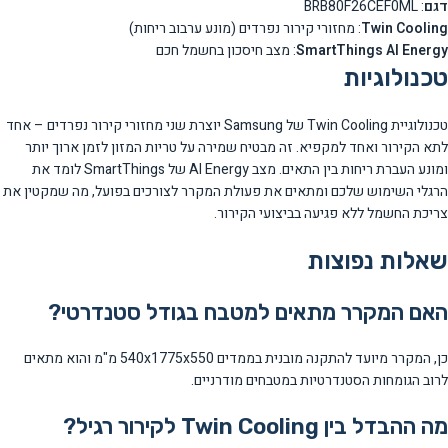
דגם
: BRB80F26CEF0ML
Twin Cooling
: מחזורי קירור נפרדים (מונע ערבוב ריחות)
SmartThings AI Energy
: מצב חיסכון בחשמל חכם
טכנולוגיות
טכנולוגיית Twin Cooling של Samsung יוצרת שני מחזורי קירור נפרדים – אחד
לתא הקירור ואחד למקפיא. זה מבטיח שמירה על טריות המזון לזמן ארוך יותר
ומונע העברת ריחות בין התאים. מצב AI Energy של SmartThings לומד את
הרגלי השימוש שלכם ומתאים את פעולת המקרר לצורכים בפועל, מה שמקטין את
צריכת החשמל ללא פגיעה בביצועי הקירור.
שאלות נפוצות
האם המקרר מתאים למטבח בגודל סטנדרטי?
כן, המקרר מיועד להתקנה מובנית בממדים 540x1775x550 מ"מ והוא מתאים
לרוב הגומחות הסטנדרטיות במטבחים מודרניים.
מה ההבדל בין Twin Cooling לקירור רגיל?