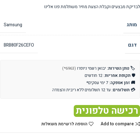
לבדיקת מבצעים וקבלת הצעת מחיר משתלמת פנו אלינו
מותג
Samsung
דגם
BRB80F26CEFO
🏷️ נותן השירות:
יבואן רשמי ניופרו
(6963*)
🛡️ תקופת אחריות:
12 חודשים
🚚 זמן אספקה:
7 ימי עסקים*
💳 תשלומים:
עד 12 תשלומים ללא ריבית והצמדה
רכישה טלפונית
Add to compare
הוספה לרשימת משאלות