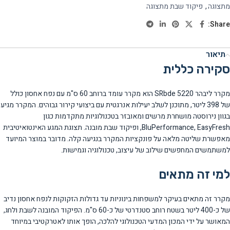
מתצוגה
,
פיקוד שבת מתצוגה
Share:
תיאור
סקירה כללית
מקרר ליבהר SRbde 5220 הוא מקרר עומד ברוחב 60 ס"מ עם נפח אחסון כולל
של 398 ליטר, מתוכנן לשלב יעילות אנרגטית עם ביצועי קירור גבוהים. המקרר מגיע
בגוון נירוסטה מושחרת מרשים ומאובזר בטכנולוגיות מתקדמות כגון
BluPerformance, EasyFresh, ופיקוד שבת מובנה. תצוגת המגע האינטואיטיבית
מאפשרת שליטה מלאה על פונקציות המקרר בנגיעה קלה. מדובר במוצר המיועד
למשתמשים המחפשים שילוב של עיצוב, טכנולוגיה וגמישות.
למי זה מתאים
מקרר זה מתאים בעיקר למשפחות בינוניות עד גדולות הזקוקות לנפח אחסון נדיב
של כ-400 ליטר בשטח רוחב סטנדרטי של כ-60 ס"מ. הפיקוד המובנה לשבת ולחג,
המאושר על ידי המכון המדעי הטכנולוגי להלכה, הופך אותו לאטרקטיבי במיוחד