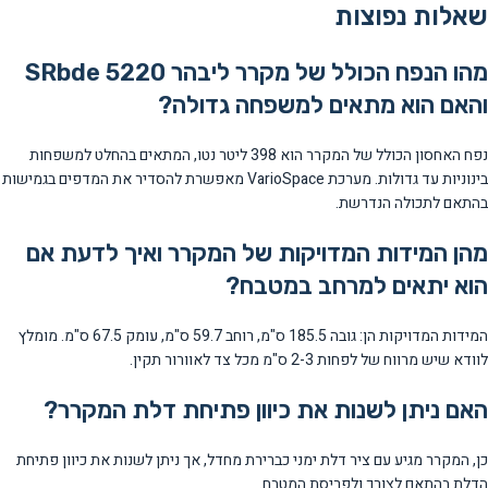
שאלות נפוצות
מהו הנפח הכולל של מקרר ליבהר SRbde 5220
והאם הוא מתאים למשפחה גדולה?
נפח האחסון הכולל של המקרר הוא 398 ליטר נטו, המתאים בהחלט למשפחות
בינוניות עד גדולות. מערכת VarioSpace מאפשרת להסדיר את המדפים בגמישות
בהתאם לתכולה הנדרשת.
מהן המידות המדויקות של המקרר ואיך לדעת אם
הוא יתאים למרחב במטבח?
המידות המדויקות הן: גובה 185.5 ס"מ, רוחב 59.7 ס"מ, עומק 67.5 ס"מ. מומלץ
לוודא שיש מרווח של לפחות 2-3 ס"מ מכל צד לאוורור תקין.
האם ניתן לשנות את כיוון פתיחת דלת המקרר?
כן, המקרר מגיע עם ציר דלת ימני כברירת מחדל, אך ניתן לשנות את כיוון פתיחת
הדלת בהתאם לצורך ולפריסת המטבח.