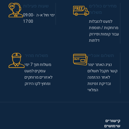
מחירים כוללים
שעות פעילות
משלוח
ימי חול א-ה 09:00-
למעט להובלות
17:00
מרוחקות / תוספת
עבור קומות ופירוק
דלתות
תשלום אונליין
משלוח מהיר
נציג האתר יצור
משלוח תוך 7 ימי
קשר תקבל תשלום
עסקים למעט
לאחר ההזמנה
לאזורים מרוחקים
ובדיקת זמינות
ומחוץ לקו הירוק
המלאי
קישורים
שימושים