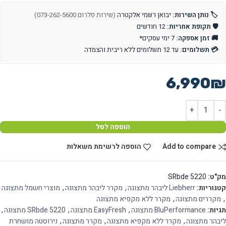
🏷️ נותן השירות:
יבואן רשמי אלקטרה
(שירות פלרום 073-262-5600)
🛡️ תקופת אחריות:
12 חודשים
🚚 זמן אספקה:
7 ימי עסקים*
💳 תשלומים:
עד 12 תשלומים ללא ריבית והצמדה
6,990
₪
הוספה לסל
Add to compare
הוספה לרשימת משאלות
מק"ט:
SRbde 5220
קטגוריות:
Liebherr ליבהר מתצוגה
,
מקרר ליבהר מתצוגה
,
מוצרי חשמל מתצוגה
,
מקררים מתצוגה
,
מקרר ללא מקפיא מתצוגה
תגיות:
BluPerformance מתצוגה
,
EasyFresh מתצוגה
,
SRbde 5220 מתצוגה
,
ליבהר מתצוגה
,
מקרר ללא מקפיא מתצוגה
,
מקרר מתצוגה
,
נירוסטה מושחרת