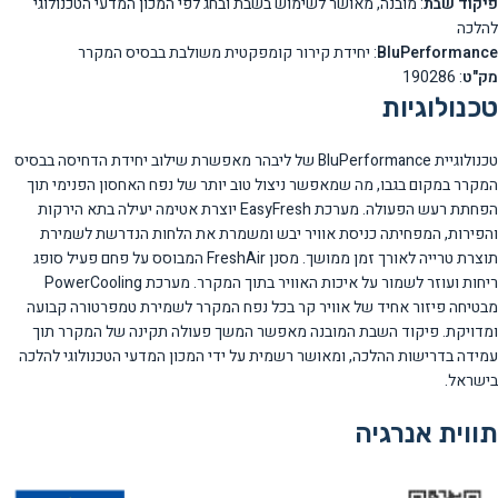
פיקוד שבת
: מובנה, מאושר לשימוש בשבת ובחג לפי המכון המדעי הטכנולוגי
להלכה
BluPerformance
: יחידת קירור קומפקטית משולבת בבסיס המקרר
מק"ט
: 190286
טכנולוגיות
טכנולוגיית BluPerformance של ליבהר מאפשרת שילוב יחידת הדחיסה בבסיס
המקרר במקום בגבו, מה שמאפשר ניצול טוב יותר של נפח האחסון הפנימי תוך
הפחתת רעש הפעולה. מערכת EasyFresh יוצרת אטימה יעילה בתא הירקות
והפירות, המפחיתה כניסת אוויר יבש ומשמרת את הלחות הנדרשת לשמירת
תוצרת טרייה לאורך זמן ממושך. מסנן FreshAir המבוסס על פחם פעיל סופג
ריחות ועוזר לשמור על איכות האוויר בתוך המקרר. מערכת PowerCooling
מבטיחה פיזור אחיד של אוויר קר בכל נפח המקרר לשמירת טמפרטורה קבועה
ומדויקת. פיקוד השבת המובנה מאפשר המשך פעולה תקינה של המקרר תוך
עמידה בדרישות ההלכה, ומאושר רשמית על ידי המכון המדעי הטכנולוגי להלכה
בישראל.
תווית אנרגיה