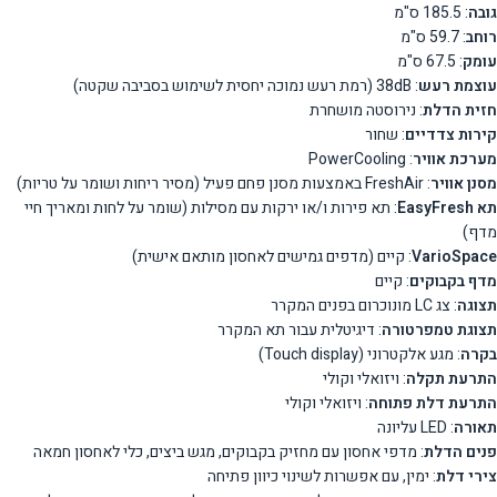
גובה
: 185.5 ס"מ
רוחב
: 59.7 ס"מ
עומק
: 67.5 ס"מ
עוצמת רעש
: 38dB (רמת רעש נמוכה יחסית לשימוש בסביבה שקטה)
חזית הדלת
: נירוסטה מושחרת
קירות צדדיים
: שחור
מערכת אוויר
: PowerCooling
מסנן אוויר
: FreshAir באמצעות מסנן פחם פעיל (מסיר ריחות ושומר על טריות)
תא EasyFresh
: תא פירות ו/או ירקות עם מסילות (שומר על לחות ומאריך חיי
מדף)
VarioSpace
: קיים (מדפים גמישים לאחסון מותאם אישית)
מדף בקבוקים
: קיים
תצוגה
: צג LC מונוכרום בפנים המקרר
תצוגת טמפרטורה
: דיגיטלית עבור תא המקרר
בקרה
: מגע אלקטרוני (Touch display)
התרעת תקלה
: ויזואלי וקולי
התרעת דלת פתוחה
: ויזואלי וקולי
תאורה
: LED עליונה
פנים הדלת
: מדפי אחסון עם מחזיק בקבוקים, מגש ביצים, כלי לאחסון חמאה
צירי דלת
: ימין, עם אפשרות לשינוי כיוון פתיחה