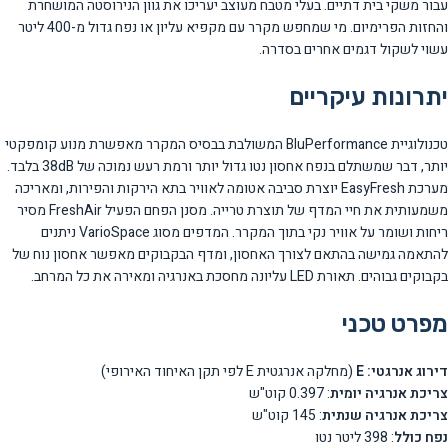
עבור משקי בית דתיים. בעלי מטבח מעוצב יעריכו את גוון הנירוסטה המושחרת
והחזות הפרימיום. מי שמחפש מקרר עם מקפיא עליון או נפח גדול מ-400 ליטר
עשוי לשקול דגמים אחרים בסדרה.
יתרונות עיקריים
טכנולוגיית BluPerformance המשולבת בבסיס המקרר מאפשרת מנוע קומפקטי
יותר, דבר שמשתלם בנפח אחסון נטו גדול יותר ורמת רעש נמוכה של 38dB בלבד.
מערכת EasyFresh יוצרת סביבה אטומה לאוויר בתא הירקות והפירות, ומאריכה
משמעותית את חיי המדף של תוצרת טרייה. מסנן הפחם הפעיל FreshAir מסיר
ריחות ושומר על אוויר נקי בתוך המקרר. המדפים מסוג VarioSpace ניתנים
להתאמה גמישה בהתאם לצורך האחסון, ומדף הבקבוקים מאפשר אחסון נוח של
בקבוקים גבוהים. תאורת LED עליונה מחסכת באנרגיה ומאירה את כל המרחב.
מפרט טכני
דירוג אנרגטי: E
(מחלקה אנרגטית E לפי תקן האיחוד האירופי)
צריכת אנרגיה יומית
: 0.397 קוט"ש
צריכת אנרגיה שנתית
: 145 קוט"ש
נפח כולל
: 398 ליטר נטו