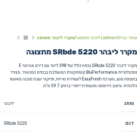
עמוד הבית
Liebherr ליבהר מתצוגה
מקרר ליבהר מתצוגה
מקרר ליבהר SRbde 5220 מתצוגה
מקרר ליבהר SRbde 5220 בנפח כולל של 398 ליטר עם דירוג אנרגטי E
וטכנולוגיית BluPerformance קומפקטית המשולבת בבסיס המכשיר. מצויד
בתצוגת מגע, מערכת EasyFresh לשמירת טריות, ופיקוד שבת מובנה מאושר
הלכתית. עיצוב נירוסטה מושחרת ייחודי ברוחב 59.7 ס"מ.
מותג
ליבהר
דגם
SRbde 5220