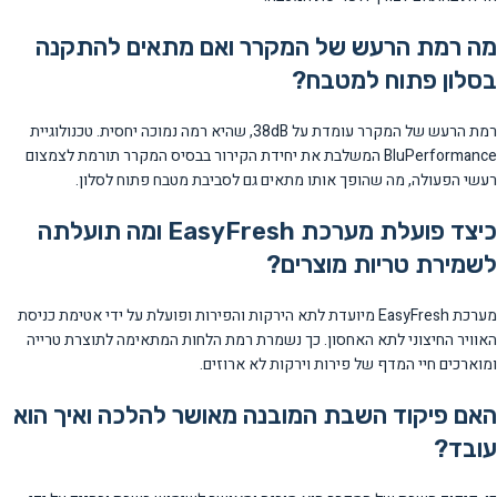
מה רמת הרעש של המקרר ואם מתאים להתקנה
בסלון פתוח למטבח?
רמת הרעש של המקרר עומדת על 38dB, שהיא רמה נמוכה יחסית. טכנולוגיית
BluPerformance המשלבת את יחידת הקירור בבסיס המקרר תורמת לצמצום
רעשי הפעולה, מה שהופך אותו מתאים גם לסביבת מטבח פתוח לסלון.
כיצד פועלת מערכת EasyFresh ומה תועלתה
לשמירת טריות מוצרים?
מערכת EasyFresh מיועדת לתא הירקות והפירות ופועלת על ידי אטימת כניסת
האוויר החיצוני לתא האחסון. כך נשמרת רמת הלחות המתאימה לתוצרת טרייה
ומוארכים חיי המדף של פירות וירקות לא ארוזים.
האם פיקוד השבת המובנה מאושר להלכה ואיך הוא
עובד?