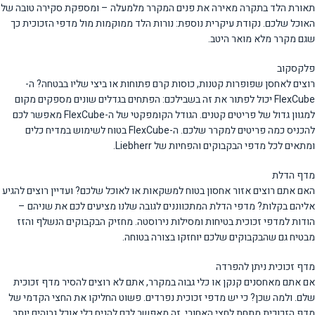
תאורת הלד בתקרה מאירה את פנים המקרר מלמעלה – ומספקת סקירה טובה של
האוכל שלכם. נקודת עיקרית נוספת: נורות הלד ממוקמות מול מדפי הזכוכית כך
שגם מקרר מלא מואר היטב.
פלקסקוב
רוצים לאחסן שפופרות קטנות, כוסות קרם פתוחות או ביצי שליו בבטחה? ה-
FlexCube יכול לפתור את זה בשבילכם: הפתחים בגדלים שונים מספקים מקום
למגוון גדול של פריטים קטנים. הגודל הקומפקטי של ה-FlexCube מאפשר לכם
להכניס כמה פריטים למקרר שלכם. ה-FlexCube בטוח לשימוש במדיח כלים
ומתאים לכל מדפי הבקבוקים והפחיות של Liebherr.
מדף הדלת
האם אתם רוצים אזור אחסון בטוח למשקאות או לאוכל שלכם? ועדיין רוצים להגיע
אליהם בקלות? מדפי הדלת המתכווננים לגובה שלנו מציעים לכם את שניהם –
הודות למדפי זכוכית בטיחות ומסילות נירוסטה. מחזיק הבקבוקים הנשלף והזז
מבטיח גם שהבקבוקים שלכם יוחזקו בצורה בטוחה.
מדף זכוכית ניתן להפרדה
אם אתם מאחסנים קנקן או כלי גבוה במקרר, אתם לא רוצים להסיר מדף זכוכית
שלם. ולמה שכן? כי יש מדפי זכוכית נפרדים. פשוט החליקו את החצי הקדמי של
מדף הזכוכית מתחת לחצי האחורי. זה מאפשר לכם להניח כלי אוכל גבוהים יותר