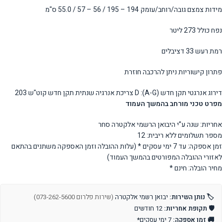
מידות צמצם גובה/רוחב/עומק 194 – 195 / 56 – 57 / 55.0 ס"מ
נפח כולל 273 ליטר
רמת רעש 33 דציבלים
פתרון קישוריות ניתן להרכבה חוזרת
דירוג אנרגטי תקן חדש (A-G): D צריכת אנרגיה שנתית תקן חדש קוט"ש 203
מפרט טכני מורחב בהמשך העמוד
אחריות: שנה ע”י היבואן הרשמי אלקטרה סחר
מספר תשלומים ללא ריבית: 12
זמן אספקה: עד 7 ימי עסקים * (עלות ההובלה וזמן האספקה משתנים בהתאם
לאזורי ההובלה המפורטים בהמשך העמוד)
מחיר הובלה: חינם *
🏷️ נותן השירות:
יבואן רשמי אלקטרה
(שירות פלרום 073-262-5600)
🛡️ תקופת אחריות:
12 חודשים
🚚 זמן אספקה:
7 ימי עסקים*