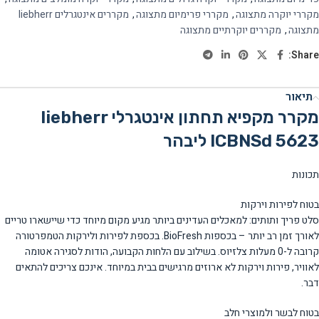
מקררי יוקרה מתצוגה
,
מקררי פרימיום מתצוגה
,
מקררים אינטגרלים liebherr
מתצוגה
,
מקררים יוקרתיים מתצוגה
Share:
תיאור
מקרר מקפיא תחתון אינטגרלי liebherr
ICBNSd 5623 ליבהר
תכונות
בטוח לפירות וירקות
סלט פריך ותותים: למאכלים העדינים ביותר מגיע מקום מיוחד כדי שיישארו טריים
לאורך זמן רב יותר – בכספות BioFresh. בכספת לפירות ולירקות הטמפרטורה
קרובה ל-0 מעלות צלזיוס. בשילוב עם הלחות הקבועה, הודות לסגירה אטומה
לאוויר, פירות וירקות לא ארוזים מרגישים בבית במיוחד. אינכם צריכים להתאים
דבר.
בטוח לבשר ולמוצרי חלב