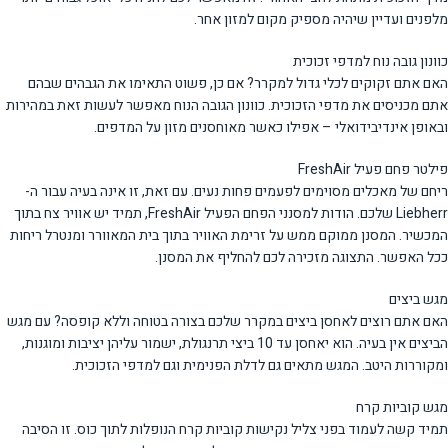
מלפנים ועדיין שיהיה מספיק מקום למזון אחר.
כוונון גובה נוח למדפי זכוכית
האם אתם זקוקים לכלי גדול למקרר? אם כן, פשוט התאימו את הגבהים שבהם
אתם מכניסים את מדפי הזכוכית. כוונון הגובה הנוח מאפשר לעשות זאת במהירות
ובאופן אינדיבידואלי – אפילו כאשר מאוחסנים מזון על המדפים.
פילטר פחם פעיל FreshAir
ריחם של מאכלים מסוימים לפעמים פחות נעים. עם זאת, זו אינה בעיה עבור ה-
Liebherr שלכם. הודות למסנני הפחם הפעיל FreshAir, תמיד יש אוויר צח בתוך
המכשיר. המסנן ממוקם ממש על זרימת האוויר בתוך בית המאוורר ומנטרל ריחות
ככל האפשר. התצוגה מזכירה לכם להחליף את המסנן.
מגש ביצים
האם אתם רוצים לאחסן ביצים במקרר שלכם בצורה בטוחה וללא קופסה? עם מגש
הביצים אין בעיה. הוא יאחסן עד 10 ביצי תרנגולת, ישמור עליהן יציבות ומוגנות,
ומקוררות היטב. המגש מתאים גם לדלת הפנימית וגם למדפי הזכוכית.
מגש קוביות קרח
תמיד קשה לעמוד בפני צליל נקישות קוביות קרח הנופלות לתוך כוס. זו הסיבה