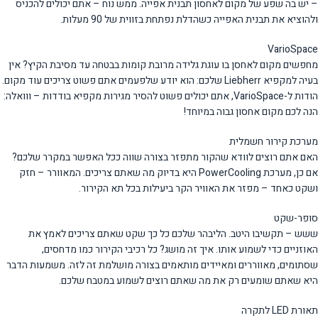
– יש בה שפע של מקום לאחסון תבנית אפייה. ממש נוח – אתם יכולים להכניס
ולהוציא את תבנית האפייה כשהדלת נפתחת בזווית של 90 מעלות.
VarioSpace
מחפשים מקום לאחסן בו עוגת גלידה מרובת קומות בבטחה עד מסיבת הקיץ? אין
בעיה למקפיא Liebherr שלכם: הוא יודע שלפעמים אתם פשוט צריכים עוד מקום.
הודות ל-VarioSpace, אתם יכולים פשוט להסיר מגירות מקפיא בודדות – ווואלה:
הנה לכם מקום אחסון גבוה במיוחד!
מערכת קירור חשמלית
האם אתם רוצים לוודא שהקור מתפזר בצורה שווה ככל האפשר במקרר שלכם?
אם כן, מערכת PowerCooling היא בדיוק מה שאתם צריכים. המאוורר – חזק
ושקט כאחד – מפזר את האוויר הקר ביעילות בכל תא הקירור.
סופר-שקט
ששש – תקשיבו היטב. הליבהר שלכם כל כך שקט שאתם צריכים לאמץ את
האוזניים כדי לשמוע אותו. איך זה מושג? כל רכיבי הקירור כמו מדחסים,
שסתומים, מאווררים ומאיידים מותאמים בצורה מושלמת זה לזה. משמעות הדבר
היא שאתם שומעים רק את מה שאתם רוצים לשמוע במטבח שלכם.
תאורת LED לתקרה