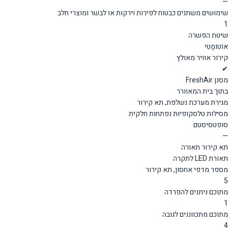
—
שימושים משתנים כבטוח לפירות וירקות או לבשר ומוצרי חלב
1
שיטת הפשרה
אוֹטוֹמָטִי
קירור אוויר מאולץ
✔
מסנן FreshAir
בתוך בית המאוורר
מגירת מערכת נשלפת, תא קירור
מסילות טלסקופיות נפתחות חלקית
סופטסיסטם
—
תא קירור תאורה
תאורת LED לתקרה
מספר מדפי אחסון, תא קירור
5
מתוכם ניתנים להפרדה
1
מתוכם מתכווננים לגובה
4