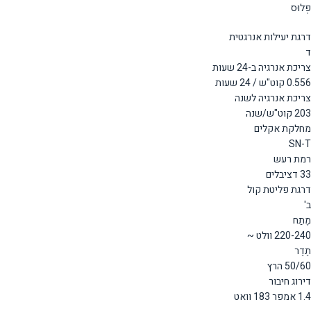
פְּלוּס
דרגת יעילות אנרגטית
ד
צריכת אנרגיה ב-24 שעות
0.556 קוט"ש / 24 שעות
צריכת אנרגיה לשנה
203 קוט"ש/שנה
מחלקת אקלים
SN-T
רמת רעש
33 דציבלים
דרגת פליטת קול
ב'
מֶתַח
220-240 וולט ~
תֶדֶר
50/60 הרץ
דירוג חיבור
1.4 אמפר 183 וואט