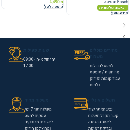
Bosch מתצוגה
₪
4,490
הוספה לסל
רכישה טלפונית
מידע נוסף
מחירים כוללים
שעות פעילות
משלוח
ימי חול א-ה 09:00-
למעט להובלות
17:00
מרוחקות / תוספת
עבור קומות ופירוק
דלתות
תשלום אונליין
משלוח מהיר
נציג האתר יצור
משלוח תוך 7 ימי
קשר תקבל תשלום
עסקים למעט
לאחר ההזמנה
לאזורים מרוחקים
ובדיקת זמינות
ומחוץ לקו הירוק