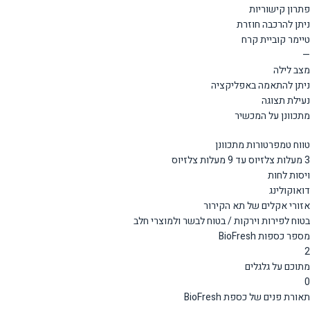
פתרון קישוריות
ניתן להרכבה חוזרת
טיימר קוביית קרח
—
מצב לילה
ניתן להתאמה באפליקציה
נעילת תצוגה
מתכוונן על המכשיר
טווח טמפרטורות מתכוונן
3 מעלות צלזיוס עד 9 מעלות צלזיוס
ויסות לחות
דואוקולינג
אזורי אקלים של תא הקירור
בטוח לפירות וירקות / בטוח לבשר ולמוצרי חלב
מספר כספות BioFresh
2
מתוכם על גלגלים
0
תאורת פנים של כספת BioFresh