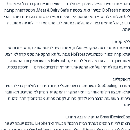
האם אתם רוצים שפילה עגל רך או חלב טרי יישארו טריים זמן רב ככל האפשר?
כספות BioFresh יבטיחו זאת. בכספת Meat & Dairy Safe, הטמפרטורה קרובה
ל-0 מעלות צלזיוס – תנאי אחסון אידיאליים אפילו למזונות העדינים ביותר. והכי
חשוב, הכל מותאם בצורה מושלמת במפעל לשימוש מיידי – ולטריות ממושכת
יותר.
ללא קפאון
כשאתם פותחים את המקפיא שלכם, אתם רוצים לראות אוכל קפוא – ובוודאי
שלא קרח וכפור. טכנולוגיית NoFrost מגנה על תא ההקפאה מפני קרח לא רצוי,
אשר צורך הרבה אנרגיה ויכול להיות יקר. NoFrost פירושו שאין עוד הפשרה
מייגעת וגוזלת זמן של תא ההקפאה, יותר זמן לדברים אחרים – וחיסכון בכסף.
דואוקולינג
מערכת DuoCooling משתמשת בשני מעגלי קירור נפרדים לחלוטין כדי להבטיח
שלא יתבצע חילופי אוויר בין תאי המקרר והמקפיא. המזון לא מתייבש ולא עובר
ריחות. משמעות הדבר היא לזרוק פחות, לקנות פחות, אבל לחסוך יותר ולהנות
יותר.
SmartDeviceBox הניתן להרכבה מחדש
רוצים להיות מוכנים לעתיד הבית החכם? מכשיר ה-Liebherr שלכם ישמח לעזור.
תוכלו להתקין בו SmartDeviceBox שיחבר את ה-Liebherr שלכם לאינטרנט. ניתן