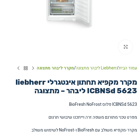
Click to enlarge
עמוד הבית
Liebherr ליבהר מתצוגה
מקרר ליבהר מתצוגה
מקרר מקפיא תחתון אינטגרלי liebherr
ICBNSd 5623 ליבהר – מתצוגה
ICBNSd 5623 פלוס BioFresh NoFrost
מפרט טכני מתורגם משפה זרה וייתכנו שיבושי תרגום
מקרר-מקפיא משולב עם BioFresh ו-NoFrost לשימוש משולב