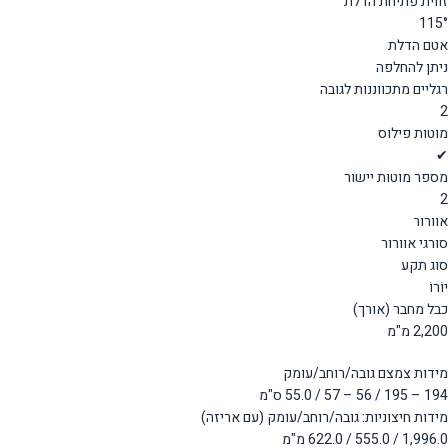
זווית פתיחת הדלת
115°
אטם הדלת
ניתן להחלפה
רגליים מתכווננות לגובה
2
מוטות פילוס
✔
מספר מוטות יישור
2
אוורור
סורגי אוורור
סוג תקע
יוֹרוֹ
כבל מחבר (אורך)
2,200 מ"מ
מידות צמצם גובה/רוחב/עומק
194 – 195 / 56 – 57 / 55.0 ס"מ
מידות חיצוניות: גובה/רוחב/עומק (עם אריזה)
1,996.0 / 555.0 / 622.0 מ"מ