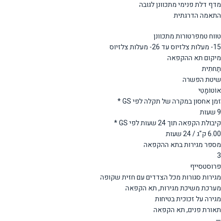
מדף דלת פנימי מתכוונן לגובה
התאמה הדרגתית
טווח טמפרטורות מתכוונן
15- מעלות צלזיוס עד 26- מעלות צלזיוס
מיקום תא ההקפאה
תַחתִית
שיטת הפשרה
אוֹטוֹמָטִי
זמן אחסון במקרה של תקלה לפי GS *
9 שעות
קיבולת הקפאה תוך 24 שעות לפי GS *
6.00 ק"ג / 24 שעות
מספר מגירות בתא ההקפאה
3
פרוסטסייף
מגירות סגורות מכל הצדדים עם חזית שקופה
מערכת משיכת מגירות, תא הקפאה
מגירה על זכוכית בטיחות
תאורת פנים, תא הקפאה
—