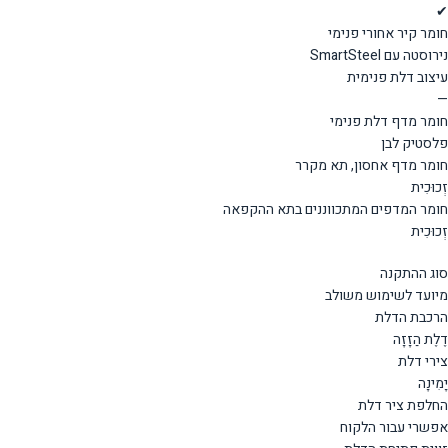
✔
חומר קיר אחורי פנימי
נירוסטה עם SmartSteel
עיצוב דלת פנימית
—
חומר מדף דלת פנימי
פלסטיק לבן
חומר מדף אחסון, תא מקרר
זְכוּכִית
חומר המדפים המתכווננים בתא ההקפאה
זְכוּכִית
סוג ההתקנה
מיועד לשימוש משולב
הרכבת הדלת
דֶלֶת הַזָזָה
צירי דלת
יָמִינָה
החלפת ציר דלת
אפשרי עבור הלקוח