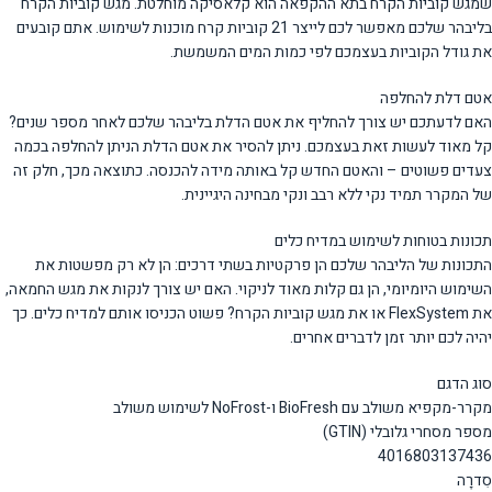
שמגש קוביות הקרח בתא ההקפאה הוא קלאסיקה מוחלטת. מגש קוביות הקרח
בליבהר שלכם מאפשר לכם לייצר 21 קוביות קרח מוכנות לשימוש. אתם קובעים
את גודל הקוביות בעצמכם לפי כמות המים המשמשת.
אטם דלת להחלפה
האם לדעתכם יש צורך להחליף את אטם הדלת בליבהר שלכם לאחר מספר שנים?
קל מאוד לעשות זאת בעצמכם. ניתן להסיר את אטם הדלת הניתן להחלפה בכמה
צעדים פשוטים – והאטם החדש קל באותה מידה להכנסה. כתוצאה מכך, חלק זה
של המקרר תמיד נקי ללא רבב ונקי מבחינה היגיינית.
תכונות בטוחות לשימוש במדיח כלים
התכונות של הליבהר שלכם הן פרקטיות בשתי דרכים: הן לא רק מפשטות את
השימוש היומיומי, הן גם קלות מאוד לניקוי. האם יש צורך לנקות את מגש החמאה,
את FlexSystem או את מגש קוביות הקרח? פשוט הכניסו אותם למדיח כלים. כך
יהיה לכם יותר זמן לדברים אחרים.
סוג הדגם
מקרר-מקפיא משולב עם BioFresh ו-NoFrost לשימוש משולב
מספר מסחרי גלובלי (GTIN)
4016803137436
סִדרָה