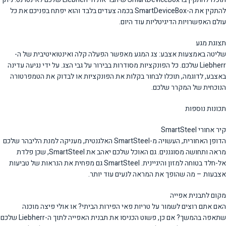
להתקין את ה-SmartDeviceBox בכמה צעדים בלבד והוא יפתח בפניכם את כל
עולם האפשרויות הדיגיטליות עוד היום.
תצוגת מגע
שליטה באמצעות אצבע: צג המגע מאפשר הפעלה קלה ואינטואיטיבית של ה-
Liebherr שלכם. כל הפונקציות מסודרות בבירור על גבי הצג. על ידי נגיעה עדינה
באצבע, לדוגמה, תוכלו לבחור בקלות את הפונקציות או לבדוק את הטמפרטורה
הנוכחית של המקרר שלכם.
תכונות נוספות
קיר אחורי SmartSteel
הדופן האחורית, העשויה מ-SmartSteel האלגנטית, מעניקה למנת הליבהר שלכם
מראה ותחושה מסוגננים. גם האוכל שלכם יאהב את SmartSteel, שכן פלדת
אל-חלד בטוחה למזון והיגיינית. SmartSteel גם מפחית את הנראות של טביעות
אצבעות – מה שהופך את המראה לנעים עוד יותר.
מקום לתבנית אפייה
האם אתם רוצים לשמור על טריות פאי הפירות הביתי? או אולי פיצה מוכנה
שתאפה בהמשך? אם כן, פשוט הכניסו את תבנית האפייה לתוך ה-Liebherr שלכם