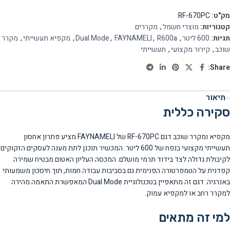
מק"ט:
RF-670PC
קטגוריות:
מוצרי חשמל
,
מקררים
תגיות:
600 ליטר
,
R600a
,
FAYNAMELI
,
Dual Mode
,
מקפיא תעשייתי
,
מקרר
שוכב
,
קירור מקצועי
,
תעשייתי
Share:
תיאור
סקירה כללית
מקפיא ומקרר שוכב דגם RF-670PC של FAYNAMELI מציע פתרון אחסון
תעשייתי מקצועי בנפח של 600 ליטר. המכשיר תוכנן לתת מענה לעסקים הזקוקים
לקיבולת גדולה לצד בידוד תרמי מושלם. המכסה העליון האטום מבטיח שמירה
קפדנית על הטמפרטורה הפנימית גם בסביבות עבודה חמות, תוך חיסכון משמעותי
באנרגיה. דגם זה מתאפיין בטכנולוגיית Dual Mode המאפשרת התאמה מהירה
למקרר רחב או למקפיא עמוק.
למי זה מתאים