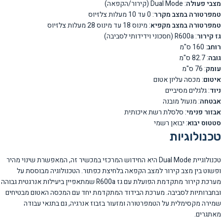
מצבי פעולה
: Dual Mode (קירור/הקפאה)
טמפרטורה במצב מקרר
: 0 עד 10 מעלות צלזיוס
טמפרטורה במצב מקפיא
: מינוס 18 עד מינוס 28 מעלות צלזיוס
גז קירור
: R600a (חסכוני וידידותי לסביבה)
רוחב
: 160 ס"מ
גובה
: 82.7 ס"מ
עומק
: 76 ס"מ
איטום
: מכסה עליון אטום
ניוד
: גלגלים מסיביים
אבטחה
: מנעול מובנה
אבזור פנימי
: סלסלת רשת איכותית
סטטוס יבוא
: יבואן רשמי
טכנולוגיות
טכנולוגיית Dual Mode היא החידוש המרכזי במכשיר זה, המאפשרת שינוי מהיר
ופשוט בין מצב קירור למצב הקפאה בלחיצת כפתור. הטכנולוגיה מבוססת על
מערכת קירור מתקדמת הפועלת עם גז R600a שמתאפיין ביעילות אנרגטית גבוהה
ובחברותיות לסביבה. מערכת הבידוד המתקדמת יחד עם המכסה האטום מבטיחים
שמירה מקסימלית על הטמפרטורה ומזעור בזבוז אנרגיה, גם בתנאי עבודה
מאתגרים.