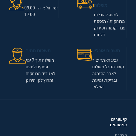
משלוח
ימי חול א-ה 09:00-
למעט להובלות
17:00
מרוחקות / תוספת
עבור קומות ופירוק
דלתות
תשלום אונליין
משלוח מהיר
נציג האתר יצור
משלוח תוך 7 ימי
קשר תקבל תשלום
עסקים למעט
לאחר ההזמנה
לאזורים מרוחקים
ובדיקת זמינות
ומחוץ לקו הירוק
המלאי
קישורים
שימושים
הצהרת