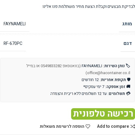
לבדיקת מבצעים וקבלת הצעת מחיר משתלמת פנו אלינו
מותג
FAYNAMELI
דגם
RF-670PC
🏷️ נותן השירות:
FAYNAMELI
(בוואטסאפ 0549833282 או במייל
office@hacontainer.co.il)
🛡️ תקופת אחריות:
12 חודשים
🚚 זמן אספקה:
7 ימי עסקים*
💳 תשלומים:
עד 12 תשלומים ללא ריבית והצמדה
רכישה טלפונית
Add to compare
הוספה לרשימת משאלות