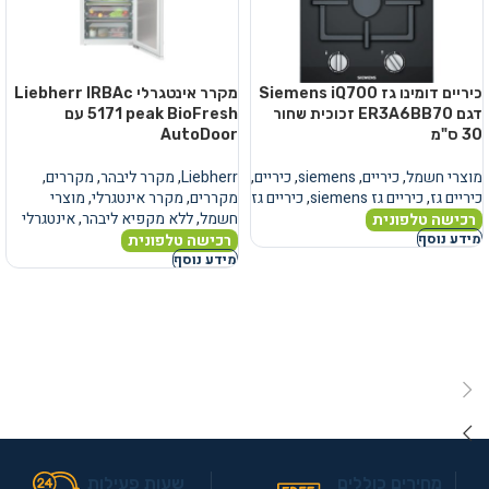
כיריים דומינו גז Siemens iQ700
מקרר אינטגרלי Liebherr IRBAc
דגם ER3A6BB70 זכוכית שחור
5171 peak BioFresh עם
30 ס"מ
AutoDoor
מוצרי חשמל
,
כיריים
,
siemens
,
כיריים
,
Liebherr
,
מקרר ליבהר
,
מקררים
,
כיריים גז
,
כיריים גז siemens
,
כיריים גז
מקררים
,
מקרר אינטגרלי
,
מוצרי
חשמל
,
ללא מקפיא ליבהר
,
אינטגרלי
רכישה טלפונית
רכישה טלפונית
מידע נוסף
מידע נוסף
מחירים כוללים
שעות פעילות