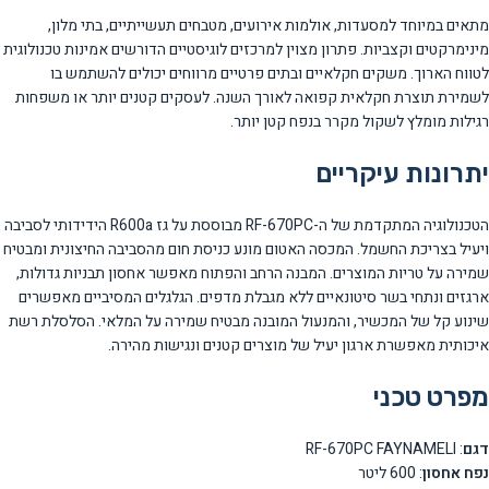
מתאים במיוחד למסעדות, אולמות אירועים, מטבחים תעשייתיים, בתי מלון,
מינימרקטים וקצביות. פתרון מצוין למרכזים לוגיסטיים הדורשים אמינות טכנולוגית
לטווח הארוך. משקים חקלאיים ובתים פרטיים מרווחים יכולים להשתמש בו
לשמירת תוצרת חקלאית קפואה לאורך השנה. לעסקים קטנים יותר או משפחות
רגילות מומלץ לשקול מקרר בנפח קטן יותר.
יתרונות עיקריים
הטכנולוגיה המתקדמת של ה-RF-670PC מבוססת על גז R600a הידידותי לסביבה
ויעיל בצריכת החשמל. המכסה האטום מונע כניסת חום מהסביבה החיצונית ומבטיח
שמירה על טריות המוצרים. המבנה הרחב והפתוח מאפשר אחסון תבניות גדולות,
ארגזים ונתחי בשר סיטונאיים ללא מגבלת מדפים. הגלגלים המסיביים מאפשרים
שינוע קל של המכשיר, והמנעול המובנה מבטיח שמירה על המלאי. הסלסלת רשת
איכותית מאפשרת ארגון יעיל של מוצרים קטנים ונגישות מהירה.
מפרט טכני
דגם
: RF-670PC FAYNAMELI
נפח אחסון
: 600 ליטר