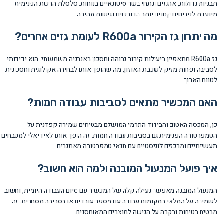
תבניות גדולות, ארגזים ונתחי בשר סיטונאיים בנוחות. סלסלת הרשת הפנימית
מיועדת לפריטים קטנים יותר הדורשים נגישות מהירה.
מה יתרון גז הקירור R600a לעומת גזים אחרים?
גז R600a מתאפיין ביעילות קירור גבוהה וחסכון באנרגיה משמעותי. הוא ידידותי
לסביבה ופחות מזיק לשכבת האוזון, מה שהופך אותו לבחירה אקולוגית וחסכונית
לטווח הארוך.
האם המכשיר מתאים לסביבות עבודה חמות?
כן, המכסה האטום והבידוד התרמי המושלם מבטיחים שמירה קפדנית על
הטמפרטורה הפנימית גם בסביבות עבודה חמות. זה הופך אותו לאידיאלי למטבחים
תעשייתיים ומרכזים לוגיסטיים עם תנאי טמפרטורה מאתגרים.
איך פועל המנעול המובנה ולמה הוא חשוב?
המנעול המובנה מאפשר נעילה קלה של המכשיר עם סיום העבודה היומית, וחשוב
לשמירה על המלאי במקומות עבודה עם מספר עובדים או בסביבה מסחרית. זה
מבטיח בטיחות ובקרה על הגישה למוצרים המאוחסנים.