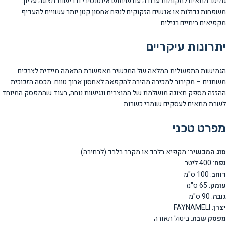
גמיש. מתאים למקומות עבודה עם שימוש אינטנסיבי ודרישות תצוגה עליון.
משפחות גדולות או אנשים הזקוקים לנפח אחסון קטן יותר עשויים להעדיף
מקפיאים ביתיים רגילים.
יתרונות עיקריים
הגמישות התפעולית המלאה של המכשיר מאפשרת התאמה מיידית לצרכים
משתנים – מקירור למכירה מהירה להקפאה לאחסון ארוך טווח. מכסה הזכוכית
ההזזה מספק תצוגה מושלמת של המוצרים ונגישות נוחה, בעוד שהמפסק המיוחד
לשבת מתאים לעסקים שומרי כשרות.
מפרט טכני
סוג המכשיר
: מקפיא בלבד או מקרר בלבד (לבחירה)
נפח
: 400 ליטר
רוחב
: 100 ס"מ
עומק
: 65 ס"מ
גובה
: 90 ס"מ
יצרן
: FAYNAMELI
מפסק שבת
: ביטול תאורה