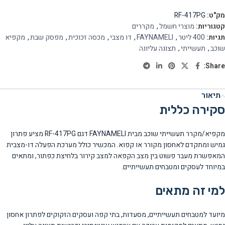
מק"ט:
RF-417PG
קטגוריות:
מוצרי חשמל
,
מקררים
תגיות:
400 ליטר
,
FAYNAMELI
,
דו מצבי
,
מכסה זכוכית
,
מפסק שבת
,
מקפיא
שוכב
,
תעשייתי
,
תצוגה עליונה
Share:
תיאור
סקירה כללית
מקפיא/מקרר תעשייתי שוכב מבית FAYNAMELI דגם RF-417PG מציע פתרון
גמיש ומתקדם לאחסון מקורר או קפוא. המכשיר כולל מערכת הפעלה דו-מצבית
המאפשרת מעבר פשוט בין מצב הקפאה למצב קירור בלחיצת כפתור, ומתאים
במיוחד לעסקים ומטבחים תעשייתיים.
למי זה מתאים
מיועד למטבחים תעשייתיים, מסעדות, בתי קפה ועסקים הזקוקים לפתרון אחסון