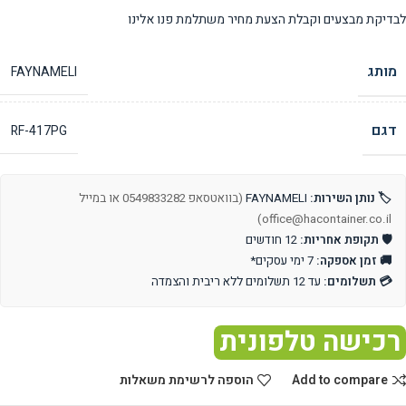
לבדיקת מבצעים וקבלת הצעת מחיר משתלמת פנו אלינו
מותג
FAYNAMELI
דגם
RF-417PG
🏷️ נותן השירות:
FAYNAMELI
(בוואטסאפ 0549833282 או במייל
office@hacontainer.co.il)
🛡️ תקופת אחריות:
12 חודשים
🚚 זמן אספקה:
7 ימי עסקים*
💳 תשלומים:
עד 12 תשלומים ללא ריבית והצמדה
רכישה טלפונית
Add to compare
הוספה לרשימת משאלות