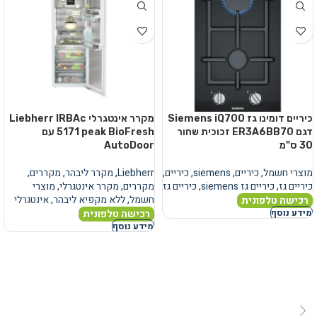
כיריים דומינו גז Siemens iQ700
מקרר אינטגרלי Liebherr IRBAc
דגם ER3A6BB70 זכוכית שחור
5171 peak BioFresh עם
30 ס"מ
AutoDoor
מוצרי חשמל
,
כיריים
,
siemens
,
כיריים
,
Liebherr
,
מקרר ליבהר
,
מקררים
,
כיריים גז
,
כיריים גז siemens
,
כיריים גז
מקררים
,
מקרר אינטגרלי
,
מוצרי
חשמל
,
ללא מקפיא ליבהר
,
אינטגרלי
רכישה טלפונית
רכישה טלפונית
מידע נוסף
מידע נוסף