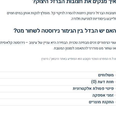
איך מנקים את חצובות הברזל היצוק?
חצובות הברזל היצוק ניתנות להסרה לניקוי קל. מומלץ לנקות אותן במים חמים
ולייבש ביסודיות למניעת חלודה.
האם יש הבדל בין הגימור נירוסטה לשחור מט?
שני הגימורים זהים מבחינה טכנית. הבחירה היא עניין של עיצוב – נירוסטה קלאסית
או שחור מט מודרני להתאמה לסגנון המטבח.
ט.ל.ח המפרט הטכני הקובע הוא המופיע באתר היבואן / היצרן
משלוחים
חוות דעת (0)
פינוי פסולת אלקטרונית
זמני אספקה
התקנת מוצרים