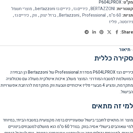
מק"ט:
P604LPROX
קטגוריות:
BERTAZZONI
,
כיריים גז
,
כיריים גז bertazzoni
,
מוצרי חשמל
תגיות:
60 ס"מ
,
Professional
,
Bertazzoni
,
ברזל יצוק
,
ווק
,
כיריים גז
,
נירוסטה
,
פליז
Share:
תיאור
סקירה כללית
כיריים הגז P604LPROX מסדרת Professional של Bertazzoni הן הבחירה
המושלמת למטבח המודרני. המוצר משלב איכות איטלקית מעולה עם טכנולוגיה
מתקדמת, ומציע 4 מבערי פליז איכותיים וטבעת ווק מתקדמת להרחבת אפשרויות
הבישול.
למי זה מתאים
מוצר זה מתאים לחובבי בישול שמעוניינים ברמה מקצועית במטבח הביתי, במיוחד
למי שאוהבים בישולי אסיה בווק. בגודל 60 ס"מ הוא מושלם למטבחים בינוניים