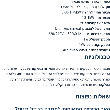
כפתורי בקרה
: מתכת מוצקה
ווק
: 4kW (הספק גבוה לבישול מהיר)
מבער מהיר למחצה
: 0.60-1.75kW
מבער עזר
: 0.3-1kW
הצתה אלקטרונית
: כן
התקן כשל להבה
: כן (בטיחות מתקדמת)
מתח ותדירות
: 220/240V – 50/60Hz – 1A
הספק חשמלי
: 1W
הספק נקוב כולל
: 4kW
גימורים זמינים
: נירוסטה ושחור מט
טכנולוגיות
מבערי הפליז מעניקים חיי שירות ארוכים ועמידות בפני קורוזיה, בעוד שחצובות
הברזל היצוק מספקות יציבות מירבית לכלי הבישול. מערכת הגנת כשל הלהבה
סוגרת אוטומטית את אספקת הגז במקרה שהלהבה כבתה, ומערכת ההצתה
האלקטרונית מבטיחה הדלקה נוחה וקלה בכל פעם.
שאלות נפוצות
האם הכיריים מתאימות למטבח בגודל בינוני?