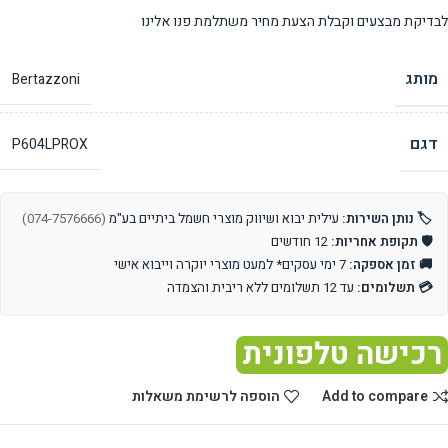
לבדיקת מבצעים וקבלת הצעת מחיר משתלמת פנו אלינו
מותג
Bertazzoni
דגם
P604LPROX
🏷️ נותן השירות:
עילית יבוא ושיווק מוצרי חשמל ביתיים בע"מ
(074-7576666)
🛡️ תקופת אחריות:
12 חודשים
🚚 זמן אספקה:
7 ימי עסקים* למעט מוצרי יוקרה וייבוא אישי
💳 תשלומים:
עד 12 תשלומים ללא ריבית והצמדה
רכישה טלפונית
Add to compare
הוספה לרשימת משאלות