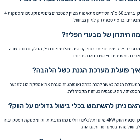
כן, ברוחב 60 ס"מ הכיריים מתאימות מצוין למטבחים בינוניים וקטנים ומספקות 4
מבערים ובנוסף טבעת ווק לגיוון בבישול.
מה היתרון של מבערי הפליז?
מבערי הפליז עמידים יותר בפני קורוזיה מאלומיניום רגיל, מחלקים חום בצורה
אחידה ומעניקים חיי שירות ארוכים יותר.
איך פועלת מערכת הגנת כשל הלהבה?
המערכת מזהה כאשר להבה כבתה ואוטומטית סוגרת את אספקת הגז למבער
הספציפי, מה שמבטיח בטיחות מקסימלית.
האם ניתן להשתמש בכלי בישול גדולים על הווק?
כן, טבעת הווק 4kW מיועדת לכלים גדולים כמו מחבתות ווק ומספקת הספק גבוה
לבישול מהיר בטמפרטורות גבוהות.