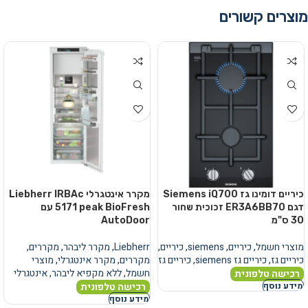
מוצרים קשורים
כיריים דומינו גז Siemens iQ700
מקרר אינטגרלי Liebherr IRBAc
דגם ER3A6BB70 זכוכית שחור
5171 peak BioFresh עם
30 ס"מ
AutoDoor
מוצרי חשמל
,
כיריים
,
siemens
,
כיריים
,
Liebherr
,
מקרר ליבהר
,
מקררים
,
כיריים גז
,
כיריים גז siemens
,
כיריים גז
מקררים
,
מקרר אינטגרלי
,
מוצרי
חשמל
,
ללא מקפיא ליבהר
,
אינטגרלי
רכישה טלפונית
רכישה טלפונית
מידע נוסף
מידע נוסף