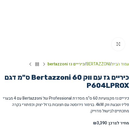
Click to enlarge
עמוד הבית
BERTAZZONI
כיריים גז bertazzoni
כיריים גז עם ווק Bertazzoni 60 ס"מ דגם
P604LPROX
כיריים גז מקצועיות 60 ס"מ מסדרת Professional של Bertazzoni עם 4 מבערי
פליז וטבעת ווק 4kW. בגימור נירוסטה עם חצובות ברזל יצוק וכפתורי בקרה
מתכתיים לבישול מדוייק.
מחיר לצרכן: ₪3,390