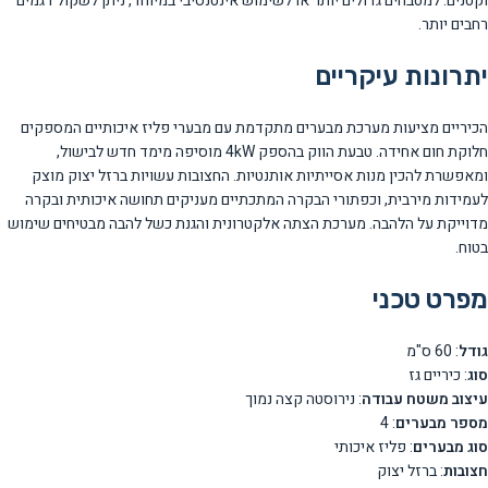
וקטנים. למטבחים גדולים יותר או לשימוש אינטנסיבי במיוחד, ניתן לשקול דגמים
רחבים יותר.
יתרונות עיקריים
הכיריים מציעות מערכת מבערים מתקדמת עם מבערי פליז איכותיים המספקים
חלוקת חום אחידה. טבעת הווק בהספק 4kW מוסיפה מימד חדש לבישול,
ומאפשרת להכין מנות אסייתיות אותנטיות. החצובות עשויות ברזל יצוק מוצק
לעמידות מירבית, וכפתורי הבקרה המתכתיים מעניקים תחושה איכותית ובקרה
מדוייקת על הלהבה. מערכת הצתה אלקטרונית והגנת כשל להבה מבטיחים שימוש
בטוח.
מפרט טכני
גודל
: 60 ס"מ
סוג
: כיריים גז
עיצוב משטח עבודה
: נירוסטה קצה נמוך
מספר מבערים
: 4
סוג מבערים
: פליז איכותי
חצובות
: ברזל יצוק