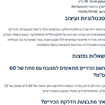
עומק פנימי
: 48 ס"מ
יצרן
: ברטזוני Bertazzoni
דגם
: P604LPRONE
טכנולוגיות ועיצוב
ברטזוני היא חברה איטלקית ותיקה המתמחה בכלי בישול מקצועיים. הכיריים
מעוצבים ברמה גבוהה עם דגש על פונקציונליות ואסתטיקה. הצבע השחור מעניק
מראה מודרני ואלגנטי שמתאים לכל סגנון מטבח, בעוד שמערכת הגז מבטיחה
בקרת חום מיידית ומדויקת לתוצאות בישול מושלמות.
שאלות נפוצות
האם הכיריים מתאימים למטבח עם פתח של 60
ס"מ?
כן, הכיריים בדיוק במידה הסטנדרטית עם רוחב חיצוני של 60 ס"מ ועומק של 52
ס"מ, המתאימים לרוב פתחי המטבח הסטנדרטיים.
איך מתבצעת הדלקת הכיריים?