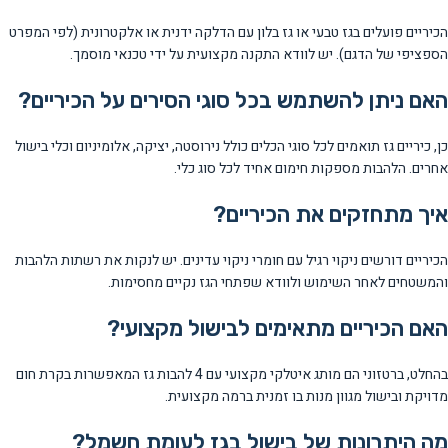
הכיריים פועלים בגז טבעי או גז בלון עם הדלקה ידנית או אלקטרונית (לפי המפרט
הספציפי של הדגם). יש לוודא התקנה מקצועית על ידי טכנאי מוסמך.
האם ניתן להשתמש בכל סוגי הסירים על הכיריים?
כן, כיריים גז תואמים לכל סוגי הכלים כולל נירוסטה, יציקה, אלומיניום וכלי בישול
אחרים. הלהבות מספקות חימום אחיד לכל סוג כלי.
איך מתחזקים את הכיריים?
הכיריים דורשים ניקוי רגיל עם חומרי ניקוי עדינים. יש לנקות את רשתות הלהבות
והמשטחים לאחר השימוש ולוודא שפתחי הגז נקיים מחסימות.
האם הכיריים מתאימים לבישול מקצועי?
בהחלט, ברטזוני הם מותג איטלקי מקצועי עם 4 להבות גז המאפשרות בקרת חום
מדויקת ובישול מגוון מנות בו זמנית ברמה מקצועית.
מה היתרונות של בישול בגז לעומת חשמל?