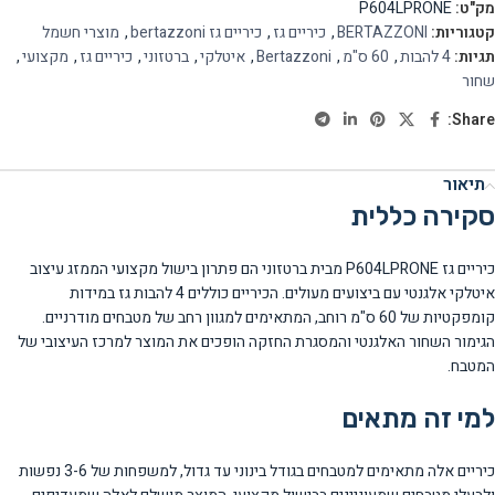
מק"ט:
P604LPRONE
קטגוריות:
BERTAZZONI
,
כיריים גז
,
כיריים גז bertazzoni
,
מוצרי חשמל
תגיות:
4 להבות
,
60 ס"מ
,
Bertazzoni
,
איטלקי
,
ברטזוני
,
כיריים גז
,
מקצועי
,
שחור
Share:
תיאור
סקירה כללית
כיריים גז P604LPRONE מבית ברטזוני הם פתרון בישול מקצועי הממזג עיצוב
איטלקי אלגנטי עם ביצועים מעולים. הכיריים כוללים 4 להבות גז במידות
קומפקטיות של 60 ס"מ רוחב, המתאימים למגוון רחב של מטבחים מודרניים.
הגימור השחור האלגנטי והמסגרת החזקה הופכים את המוצר למרכז העיצובי של
המטבח.
למי זה מתאים
כיריים אלה מתאימים למטבחים בגודל בינוני עד גדול, למשפחות של 3-6 נפשות