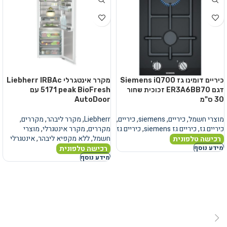
כיריים דומינו גז Siemens iQ700
מקרר אינטגרלי Liebherr IRBAc
דגם ER3A6BB70 זכוכית שחור
5171 peak BioFresh עם
30 ס"מ
AutoDoor
מוצרי חשמל
,
כיריים
,
siemens
,
כיריים
,
Liebherr
,
מקרר ליבהר
,
מקררים
,
כיריים גז
,
כיריים גז siemens
,
כיריים גז
מקררים
,
מקרר אינטגרלי
,
מוצרי
חשמל
,
ללא מקפיא ליבהר
,
אינטגרלי
רכישה טלפונית
רכישה טלפונית
מידע נוסף
מידע נוסף