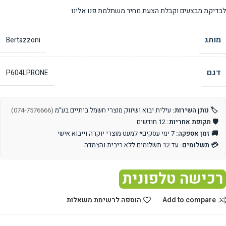
לבדיקת מבצעים וקבלת הצעת מחיר משתלמת פנו אלינו
מותג
Bertazzoni
דגם
P604LPRONE
🏷️ נותן השירות:
עילית יבוא ושיווק מוצרי חשמל ביתיים בע"מ
(074-7576666)
🛡️ תקופת אחריות:
12 חודשים
🚚 זמן אספקה:
7 ימי עסקים* למעט מוצרי יוקרה וייבוא אישי
💳 תשלומים:
עד 12 תשלומים ללא ריבית והצמדה
רכישה טלפונית
Add to compare
הוספה לרשימת משאלות