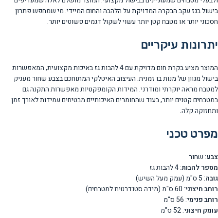
ולבעלי מטבחים שמעוניינים בבישול מקצועי. המוצר מושלם לאלה שמעדיפים
בישול בגז עקב הבקרה המדויקת על הלהבה והחום המיידי. מי שמחפש פתרון
חסכוני יותר או מטבח קטן יותר עשוי לשקול דגמים פשוטים יותר.
יתרונות עיקריים
המוצר מציע בקרת חום מדויקת עם 4 להבות גז באיכות מקצועית, המאפשרות
בישול מגוון של מנות בו זמנית. העיצוב האיטלקי המתוחכם בצבע שחור מעניק
למטבח מראה יוקרתי ומודרני. המידות הקומפקטיות מאפשרות התקנה גם
במטבחים קטנים יותר, בעוד שהחומרים האיכותיים מבטיחים עמידות לאורך זמן
ותחזוקה קלה.
מפרט טכני
צבע
: שחור
מספר להבות
: 4 להבות גז
גובה
: 5 ס"מ (עמק מעל השיש)
רוחב חיצוני
: 60 ס"מ (מידה סטנדרטית למטבחים)
רוחב פנימי
: 56 ס"מ
עומק חיצוני
: 52 ס"מ