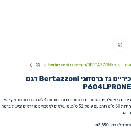
Click to enlarge
עמוד הבית
BERTAZZONI
כיריים גז bertazzoni
כיריים גז ברטזוני Bertazzoni דגם
P604LPRONE
כיריים גז איטלקיים מפוארים ברטזוני בצבע שחור עם 4 להבות גז בעיצוב מקצועי.
מידות 60 ס"מ רוחב עם עומק 52 ס"מ, מושלמים למטבחים מודרניים ובישול ברמה
גבוהה.
מחיר לצרכן: ₪3,690