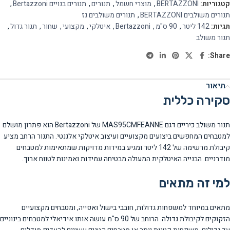
קטגוריות:
BERTAZZONI
,
מוצרי חשמל
,
תנורים
,
תנורים בנויים Bertazzoni
,
תנורים משולבים BERTAZZONI
,
תנורים משולבים גז
תגיות:
142 ליטר
,
90 ס"מ
,
Bertazzoni
,
איטלקי
,
מקצועי
,
שחור
,
תנור גדול
,
תנור משולב
Share:
תיאור
סקירה כללית
תנור משולב כיריים דגם MAS95CMFEANNE של Bertazzoni הוא פתרון מושלם
למטבחים המחפשים ביצועים מקצועיים ועיצוב איטלקי אלגנטי. התנור הרחב מציע
קיבולת מרשימה של 142 ליטר ומגיע במידות מדויקות שמתאימות למטבחים
מודרניים. הבנייה האיטלקית המעולה מבטיחה עמידות ואמינות לטווח ארוך.
למי זה מתאים
מתאים במיוחד למשפחות גדולות, חובבי בישול ואפייה, ומטבחים מקצועיים
הזקוקים לקיבולת גדולה. הרוחב של 90 ס"מ עושה אותו אידיאלי למטבחים בינוניים