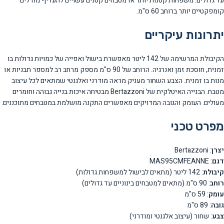
עד גדולים. משפחות קטנות יותר או מטבחים קטנים עשויים להעדיף מודלים
קומפקטיים יותר ברוחב 60 ס"מ.
יתרונות עיקריים
הקיבולת המרשימה של 142 ליטר מאפשרת בישול ואפייה של כמויות גדולות בו
זמנית, חוסכת זמן ואנרגיה. הרוחב של 90 ס"מ מספק מרחב רב למספר תבניות או
מנות בו זמנית. הצבע השחור מעניק מראה מודרני ואלגנטי שמתאים לכל עיצוב
מטבח. הבנייה האיטלקית של Bertazzoni מבטיחה איכות בנייה גבוהה וחומרים
מעולים. העומק והגובה המדויקים מאפשרים התקנה מושלמת במטבחים מתוכננים.
מפרט טכני
יצרן
: Bertazzoni
דגם
: MAS95CMFEANNE
קיבולת
: 142 ליטר (מתאים לבישול למשפחות גדולות)
רוחב
: 90 ס"מ (מתאים למטבחים בינוניים עד גדולים)
עומק
: 59 ס"מ
גובה
: 89 ס"מ
צבע
: שחור (עיצוב אלגנטי ומודרני)