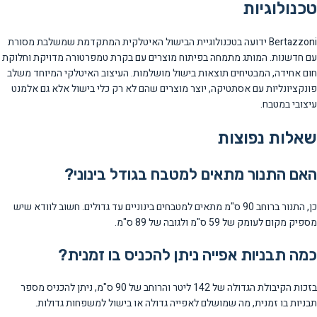
טכנולוגיות
Bertazzoni ידועה בטכנולוגיית הבישול האיטלקית המתקדמת שמשלבת מסורת
עם חדשנות. המותג מתמחה בפיתוח מוצרים עם בקרת טמפרטורה מדויקת וחלוקת
חום אחידה, המבטיחים תוצאות בישול מושלמות. העיצוב האיטלקי המיוחד משלב
פונקציונליות עם אסתטיקה, יוצר מוצרים שהם לא רק כלי בישול אלא גם אלמנט
עיצובי במטבח.
שאלות נפוצות
האם התנור מתאים למטבח בגודל בינוני?
כן, התנור ברוחב 90 ס"מ מתאים למטבחים בינוניים עד גדולים. חשוב לוודא שיש
מספיק מקום לעומק של 59 ס"מ ולגובה של 89 ס"מ.
כמה תבניות אפייה ניתן להכניס בו זמנית?
בזכות הקיבולת הגדולה של 142 ליטר והרוחב של 90 ס"מ, ניתן להכניס מספר
תבניות בו זמנית, מה שמושלם לאפייה גדולה או בישול למשפחות גדולות.