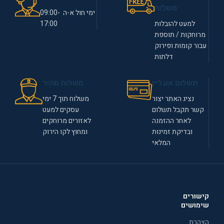
משלוח
ימי חול א-ה 09:00-
למעט להובלות
17:00
מרוחקות / תוספת
עבור קומות ופירוק
דלתות
תשלום אונליין
משלוח מהיר
נציג האתר יצור
משלוח תוך 7 ימי
קשר תקבל תשלום
עסקים למעט
לאחר ההזמנה
לאזורים מרוחקים
ובדיקת זמינות
ומחוץ לקו הירוק
המלאי
קישורים
שימושים
הצהרת