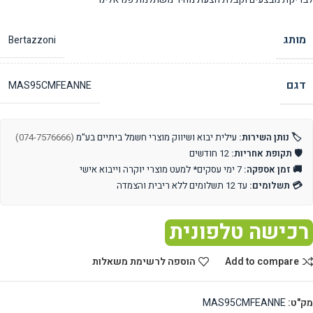
מותג
Bertazzoni
דגם
MAS95CMFEANNE
🏷️ נותן השירות:
עילית יבוא ושיווק מוצרי חשמל ביתיים בע"מ
(074-7576666)
🛡️ תקופת אחריות:
12 חודשים
🚚 זמן אספקה:
7 ימי עסקים* למעט מוצרי יוקרה וייבוא אישי
💳 תשלומים:
עד 12 תשלומים ללא ריבית והצמדה
רכישה טלפונית
Add to compare
הוספה לרשימת משאלות
מק"ט:
MAS95CMFEANNE