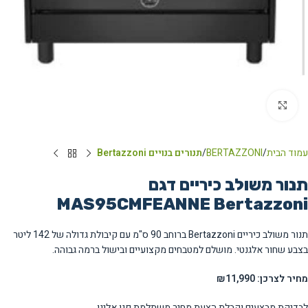
Click to enlarge
עמוד הבית
BERTAZZONI
תנורים בנויים Bertazzoni
תנור משולב כיריים דגם
MAS95CMFEANNE Bertazzoni
תנור משולב כיריים Bertazzoni ברוחב 90 ס"מ עם קיבולת גדולה של 142 ליטר
בצבע שחור אלגנטי. מושלם למטבחים מקצועיים ובישול ברמה גבוהה.
מחיר לצרכן: ₪11,990
לבדיקת מבצעים וקבלת הצעת מחיר משתלמת פנו אלינו