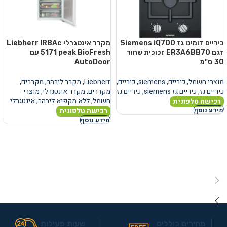
כיריים דומינו גז Siemens iQ700
מקרר אינטגרלי Liebherr IRBAc
דגם ER3A6BB70 זכוכית שחור
5171 peak BioFresh עם
30 ס"מ
AutoDoor
מוצרי חשמל
,
כיריים
,
siemens
,
כיריים
,
Liebherr
,
מקרר ליבהר
,
מקררים
,
כיריים גז
,
כיריים גז siemens
,
כיריים גז
מקררים
,
מקרר אינטגרלי
,
מוצרי
חשמל
,
ללא מקפיא ליבהר
,
אינטגרלי
רכישה טלפונית
רכישה טלפונית
מידע נוסף
מידע נוסף
מחירים כוללים
שעות פעילות