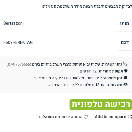
לבדיקת מבצעים וקבלת הצעת מחיר משתלמת פנו אלינו
מותג
Bertazzoni
דגם
F609HEREKTAG
🏷️ נותן השירות:
עילית יבוא ושיווק מוצרי חשמל ביתיים בע"מ
(074-7576666)
🛡️ תקופת אחריות:
12 חודשים
🚚 זמן אספקה:
7 ימי עסקים* למעט מוצרי יוקרה וייבוא אישי
💳 תשלומים:
עד 12 תשלומים ללא ריבית והצמדה
רכישה טלפונית
Add to compare
הוספה לרשימת משאלות