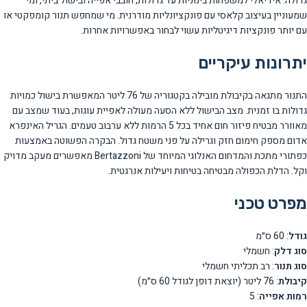
גדולה. אידיאלי למשפחות בינוניות עד גדולות, חובבי אפייה ובישול ביתי, ומי
שמעוניין בעיצוב קלאסי עם פונקציונליות מודרנית. מי שמחפש תנור קומפקטי או
עם יותר פונקציות דיגיטליות עשוי לבחור באפשרויות אחרות.
יתרונות עיקריים
התנור מתגאה בקיבולת מובילה בקטגוריה של 76 ליטר המאפשרת בישול כמויות
גדולות בו זמנית. מצב הבישול ללא הסעה מעולה לאפיית עוגות, בעוד שמצב עם
מאוורר מבטיח פיזור חום אחיד בכל 5 הרמות ללא ערבוב טעמים. הגריל האינפרא
אדום מספק חימום חזק וגרילה על פני משטח גדול. הבקרה הפשוטה באמצעות
כפתורי מתכת והמדחום האנלוגי המיוחד של Bertazzoni מאפשרים מעקב מדויק
וקל. הדלת הכפולה מבטיחה בטיחות ויעילות אנרגטית.
מפרט טכני
גודל
: 60 ס״מ
סוג דלק
: חשמלי
סוג תנור
: רב תכליתי חשמלי
קיבולת
: 76 ליטר (יוצאת דופן לגודל 60 ס״מ)
רמות אפייה
: 5