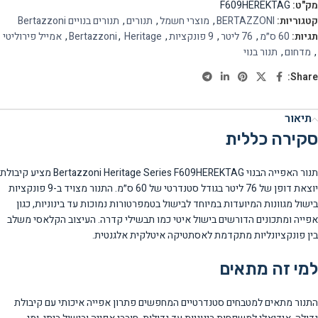
מק"ט:
F609HEREKTAG
קטגוריות:
BERTAZZONI
,
מוצרי חשמל
,
תנורים
,
תנורים בנויים Bertazzoni
תגיות:
60 ס״מ
,
76 ליטר
,
9 פונקציות
,
Heritage
,
Bertazzoni
,
אמייל פירוליטי
,
מדחום
,
תנור בנוי
Share:
תיאור
סקירה כללית
תנור האפייה הבנוי Bertazzoni Heritage Series F609HEREKTAG מציע קיבולת
יוצאת דופן של 76 ליטר בגודל סטנדרטי של 60 ס״מ. התנור מצויד ב-9 פונקציות
בישול מגוונות המיועדות במיוחד לבישול בטמפרטורות נמוכות עד בינוניות, כגון
אפייה ומתכונים הדורשים בישול איטי כמו תבשילי קדרה. העיצוב הקלאסי משלב
בין פונקציונליות מתקדמת לאסתטיקה איטלקית אלגנטית.
למי זה מתאים
התנור מתאים למטבחים סטנדרטיים המחפשים פתרון אפייה איכותי עם קיבולת