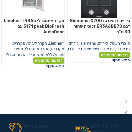
כיריים דומינו גז Siemens iQ700
מקרר אינטגרלי Liebherr IRBAc
דגם ER3A6BB70 זכוכית שחור
5171 peak BioFresh עם
30 ס"מ
AutoDoor
מוצרי חשמל
,
כיריים
,
siemens
,
כיריים
,
Liebherr
,
מקרר ליבהר
,
מקררים
,
כיריים גז
,
כיריים גז siemens
,
כיריים גז
מקררים
,
מקרר אינטגרלי
,
מוצרי
חשמל
,
ללא מקפיא ליבהר
,
אינטגרלי
רכישה טלפונית
רכישה טלפונית
מידע נוסף
מידע נוסף
מחירים כוללים
שעות פעילות