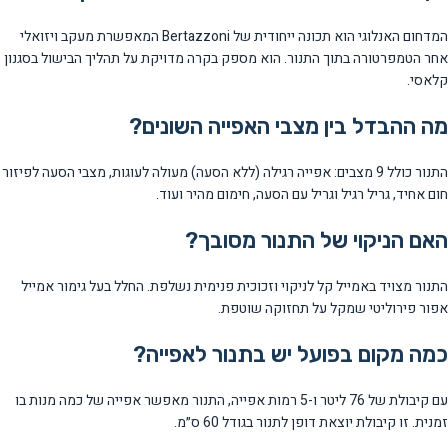
המדחום האנלוגי הוא תכונה ייחודית של Bertazzoni המאפשרת מעקב ויזואלי
אחר הטמפרטורה בתוך התנור. הוא מספק בקרה מדויקת על תהליך הבישול בסגנון
קלאסי.
מה ההבדל בין מצבי האפייה השונים?
התנור כולל 9 מצבים: אפייה רגילה (ללא הסעה) מעולה לעוגות, מצבי הסעה לפיזור
חום אחיד, גריל רגיל וגריל עם הסעה, חימום מהיר ועוד.
האם הניקוי של התנור מסובך?
התנור מצויד באמייל קל לניקוי וזכוכית פנימית נשלפת. החלל בעל גימור אמייל
אפור פירוליטי שמקל על תחזוקה שוטפת.
כמה מקום בפועל יש בתנור לאפייה?
עם קיבולת של 76 ליטר ו-5 רמות אפייה, התנור מאפשר אפייה של כמה מנות בו
זמנית. זו קיבולת יוצאת דופן לתנור בגודל 60 ס״מ.