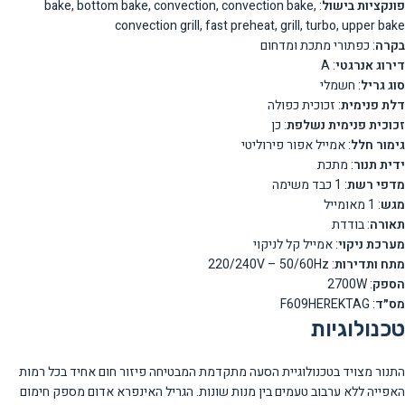
פונקציות בישול
: bake, bottom bake, convection, convection bake,
convection grill, fast preheat, grill, turbo, upper bake
בקרה
: כפתורי מתכת ומדחום
דירוג אנרגטי
: A
סוג גריל
: חשמלי
דלת פנימית
: זכוכית כפולה
זכוכית פנימית נשלפת
: כן
גימור חלל
: אמייל אפור פירוליטי
ידית תנור
: מתכת
מדפי רשת
: 1 כבד משימה
מגש
: 1 מאומייל
תאורה
: בודדת
מערכת ניקוי
: אמייל קל לניקוי
מתח ותדירות
: 220/240V – 50/60Hz
הספק
: 2700W
מס״ד
: F609HEREKTAG
טכנולוגיות
התנור מצויד בטכנולוגיית הסעה מתקדמת המבטיחה פיזור חום אחיד בכל רמות
האפייה ללא ערבוב טעמים בין מנות שונות. הגריל האינפרא אדום מספק חימום