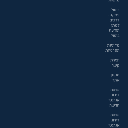
נגישות
ביטול
עסקה -
דרכים
למתן
הודעת
ביטול
מדיניות
הפרטיות
יצירת
קשר
תקנון
אתר
שיטת
דירוג
אנרגטי
חדשה
שיטת
דירוג
אנרגטי