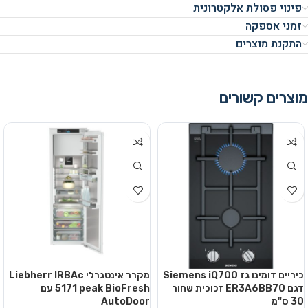
פינוי פסולת אלקטרונית
זמני אספקה
התקנת מוצרים
מוצרים קשורים
כיריים דומינו גז Siemens iQ700
מקרר אינטגרלי Liebherr IRBAc
דגם ER3A6BB70 זכוכית שחור
5171 peak BioFresh עם
30 ס"מ
AutoDoor