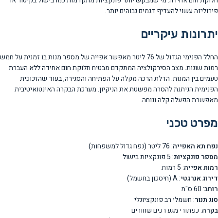
חלוקת חום אחידה. מי שמבקש יותר פונקציות מתקדמות כמו בישול בקיטור או
פירוליזה עשוי להעדיף דגמים גבוהים יותר.
יתרונות עיקריים
החלל הפנימי הגדול של 76 ליטר מאפשר אפייה של מספר מנות בו זמנית על חמש
רמות שונות. מצב הסירקולציה המתקדם מבטיח חלוקת חום אחידה ללא העברת
טעמים בין המנות. הדלת הרכה מקלה על הפתיחה והסגירה, בעוד שהזכוכית
הפנימית הניתנת להסרה מפשטת את הניקיון. מערכת הבקרה האינטואיטיבית
מאפשרת הפעלה קלה ונוחה.
מפרט טכני
נפח תא האפייה
: 76 ליטר (נפח גדול למשפחות)
מספר פונקציות
: 5 פונקציות בישול
רמות אפייה
: 5 רמות
דירוג אנרגטי
: A (חיסכון בחשמל)
רוחב
: 60 ס"מ
סוג תנור
: חשמלי רב פונקציונלי
בקרה
: כפתורי מגע רכים שחורים