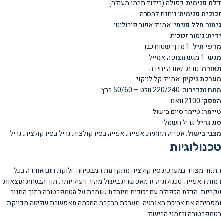
דלת פנימית
: כפולה (בידוד תרמי מעולה)
זכוכית פנימית
: ניתנת להסרה
גימור חלל פנימי
: אמייל אפור פירוליטי
ידית
: גימור זכוכית
מדפי תיל
: 1 מדף שטוח כבד
מגש
: 1 מגש מצופה אמייל
תאורה
: נורת תאורה יחידה
מערכת ניקיון
: אמייל קל לניקוי
מתח ותדירות
: 220/240 וולט – 50/60 הרץ
הספק
: 2100 וואט
טיימר
: טיימר סיום בישול
סוג גריל
: גריל חשמלי
מצבי בישול
: אפייה תחתית, אפייה, אפייה בסירקולציה, גריל בסירקולציה, גריל
טכנולוגיות
התנור מצויד במערכת סירקולציה מתקדמת המבטיחה חלוקת חום אחידה בכל
רמות האפייה. טכנולוגיה זו מאפשרת בישול מהיר ויעיל יותר, תוך הבטחת תוצאות
עקביות. הדלת הכפולה עם זכוכית מיוחדת שומרת על הטמפרטורה בתוך התנור
ומפחיתה את צריכת האנרגיה. מערכת הבקרה החכמה מאפשרת שליטה מדויקת
בטמפרטורה ובזמני הבישול.