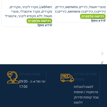
מוצרי חשמל
,
כיריים
,
siemens
,
כיריים
,
Liebherr
,
מקרר ליבהר
,
מקררים
,
כיריים גז
,
כיריים גז siemens
,
כיריים גז
מקררים
,
מקרר אינטגרלי
,
מוצרי
חשמל
,
ללא מקפיא ליבהר
,
אינטגרלי
רכישה טלפונית
רכישה טלפונית
מידע נוסף
מידע נוסף
מחירים כוללים
שעות פעילות
משלוח
ימי חול א-ה 09:00-
למעט להובלות
17:00
מרוחקות / תוספת
עבור קומות ופירוק
דלתות