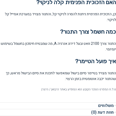
האם הזכוכית הפנימית קלה לניקוי?
כן, הזכוכית הפנימית ניתנת להסרה לניקוי קל, והתנור מצויד במערכת אמייל קל
לניקוי.
כמה חשמל צורך התנור?
התנור צורך 2100 וואט ובעל דירוג אנרגיה A, מה שמבטיח חיסכון בחשמל בשימוש
יומיומי.
איך פועל הטיימר?
התנור מצויד בטיימר סיום בישול שמאפשר לתכנת את סיום הבישול מראש, כך
שהתנור יכבה אוטומטית בזמן הרצוי.
ט.ל.ח המפרט הטכני הקובע הוא המופיע באתר היבואן / היצרן
משלוחים
חוות דעת (0)