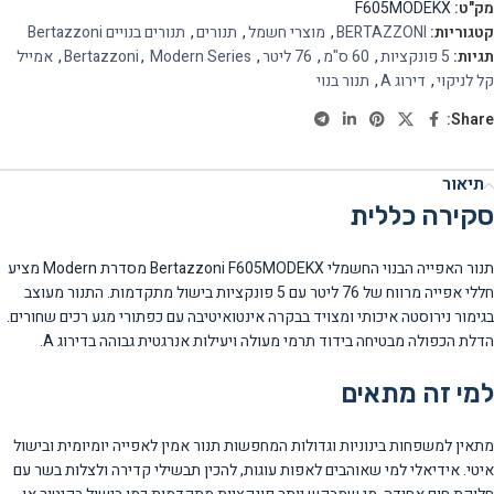
מק"ט:
F605MODEKX
קטגוריות:
BERTAZZONI
,
מוצרי חשמל
,
תנורים
,
תנורים בנויים Bertazzoni
תגיות:
5 פונקציות
,
60 ס"מ
,
76 ליטר
,
Modern Series
,
Bertazzoni
,
אמייל
קל לניקוי
,
דירוג A
,
תנור בנוי
Share:
תיאור
סקירה כללית
תנור האפייה הבנוי החשמלי Bertazzoni F605MODEKX מסדרת Modern מציע
חללי אפייה מרווח של 76 ליטר עם 5 פונקציות בישול מתקדמות. התנור מעוצב
בגימור נירוסטה איכותי ומצויד בבקרה אינטואיטיבה עם כפתורי מגע רכים שחורים.
הדלת הכפולה מבטיחה בידוד תרמי מעולה ויעילות אנרגטית גבוהה בדירוג A.
למי זה מתאים
מתאין למשפחות בינוניות וגדולות המחפשות תנור אמין לאפייה יומיומית ובישול
איטי. אידיאלי למי שאוהבים לאפות עוגות, להכין תבשילי קדירה ולצלות בשר עם