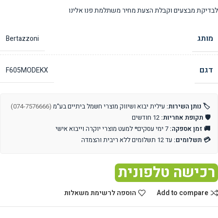
לבדיקת מבצעים וקבלת הצעת מחיר משתלמת פנו אלינו
מותג
Bertazzoni
דגם
F605MODEKX
🏷️ נותן השירות:
עילית יבוא ושיווק מוצרי חשמל ביתיים בע"מ
(074-7576666)
🛡️ תקופת אחריות:
12 חודשים
🚚 זמן אספקה:
7 ימי עסקים* למעט מוצרי יוקרה וייבוא אישי
💳 תשלומים:
עד 12 תשלומים ללא ריבית והצמדה
רכישה טלפונית
Add to compare
הוספה לרשימת משאלות