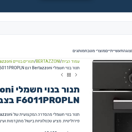
צוגה
תעשייתיים
מוצרי מטבח
מותגים
עמוד הבית
BERTAZZONI
תנורים בנויים Bertazzoni
תנור בנוי חשמלי Bertazzoni דגם F6011PROPLN בצבע Carbonio
F6011PROPLN בצבע Carbonio
פירוליטית. מציע טכנולוגיות בישול מתקדמות ועיצ