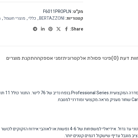
מק"ט:
F6011PROPLN
קטגוריות:
BERTAZZONI
,
כללי
,
מוצרי חשמל
,
ת
Share:
וות דעת (0)
פינוי פסולת אלקטרונית
זמני אספקה
התקנת מוצרים
תנור זה מתאים לחובבי בישול ואפייה הדורשים תנור מקצועי ורב-תכליתי למטבח בינוני עד גדו
ב מוגבל עדיף שישקול דגמים קטנים יותר.