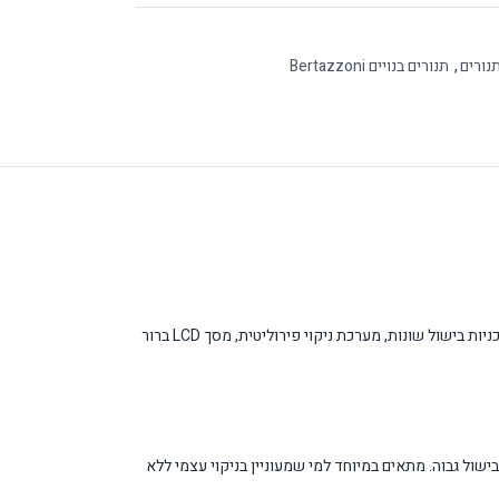
נורים
,
תנורים בנויים Bertazzoni
תנור הבישול הבנוי F6011PROPLN של Bertazzoni הוא תנור חשמלי מתקדם מהסדרה המקצועית Professional Series בנפח נדיב של 76 ליטר. התנור כולל 11 תוכניות בישול שונות, מערכת ניקוי פירוליטית, מסך LCD ברור
ל. אידיאלי למשפחות של 4-6 נפשות או לאוהבי אירוח הזקוקים לכושר בישול גבוה. מתאים במיוחד למי שמעוניין בניקוי עצמי ללא