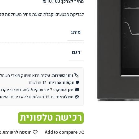
מחיר לצרכן: ₪10,100
לבדיקת מבצעים וקבלת הצעת מחיר משתלמת פנו 
מותג
דגם
🏷️ נותן השירות:
עילית יבוא ושיווק מוצרי חשמל
🛡️ תקופת אחריות:
12 חודשים
🚚 זמן אספקה:
7 ימי עסקים* למעט מוצרי יוקרה וייבוא אישי
💳 תשלומים:
עד 12 תשלומים ללא ריבית והצמדה
רכישה טלפונית
Add to compare
הוספה לרשימת מ