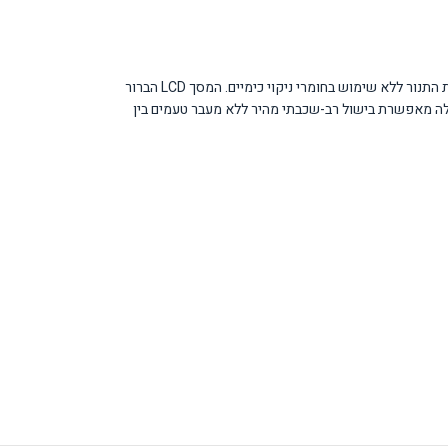
התנור מציע נפח גדול של 76 ליטר המאפשר בישול עבור קבוצות גדולות בקלות. מערכת הניקוי הפירוליטית מבוססת על חימום לטמפרטורה גבוהה המחטאת ומנקה את התנור ללא שימוש בחומרי ניקוי כימיים. המסך LCD הברור
ילה מאפשרת בישול רב-שכבתי מהיר ללא מעבר טעמים בין