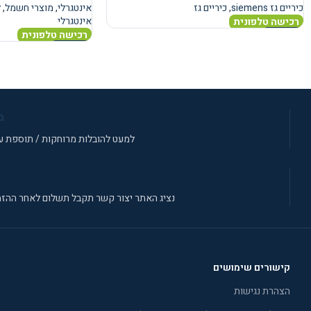
כיריים גז siemens
,
כיריים גז
אינטגרלי
,
מוצרי חשמל
,
ל
אינטגרלי
רכישה טלפונית
רכישה טלפונית
מידע נוסף
מידע נוסף
מ
למעט להובלות מרוחקות / תוספת עב
נציג האתר יצור קשר תקבל תשלום לאחר ההזמ
קישורים שימושים
הצהרת נגישות