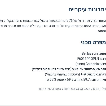
יתרונות עיקריים
והכפתורים המתכתיים מספקים שליטה נוחה ומדויקת. דלת התנור עם זכוכית מרובע
המנות.
מפרט טכני
מותג
: Bertazzoni
דגם
: F6011PROPLN
צבע
: Carbonio (שחור)
נפח תא הבישול
: 76 ליטר (גדול מאוד למשפחות גדולות)
דירוג אנרגטי
: A++ (חיסכון משמעותי בחשמל)
מידות
: גובה 59.7 x רוחב 59.5 x עומק 57.3 ס
ט.ל.ח המפרט הטכני הקובע הוא המופיע באתר היבואן / היצרן