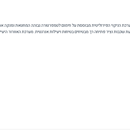
ת שכבות וציר פתיחה רך מבטיחים בטיחות ויעילות אנרגטית. מערכת האוורור היע