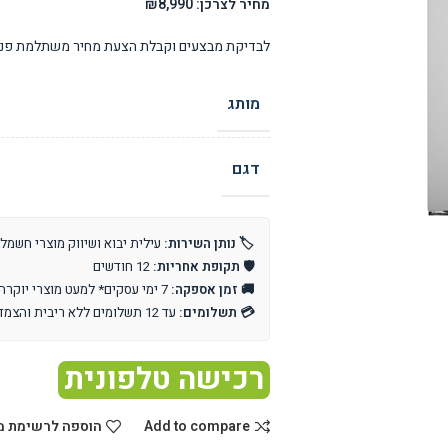
מחיר לצרכן: ₪8,990
לבדיקת מבצעים וקבלת הצעת מחיר משתלמת פנו 
מותג
דגם
🏷️ נותן השירות:
עילית יבוא ושיווק מוצרי חשמל
🛡️ תקופת אחריות:
12 חודשים
🚚 זמן אספקה:
7 ימי עסקים* למעט מוצרי יוקרה וייבוא אישי
💳 תשלומים:
עד 12 תשלומים ללא ריבית והצמדה
רכישה טלפונית
Add to compare
הוספה לרשימת מ