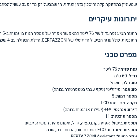
שמעוניין בתחזוקה קלה וחיסכון בזמן הניקוי. מי שמבשל רק מדי פעם עשוי להסתפ
יתרונות עיקריים
התוכניות, כולל עוזר הבישול הדיגיטלי של BERTAZZONI. הדלת הכפולה עם 4 שכבות זכוכית מבטיחה בטיחות ויעילות אנרגטית מקסימלית.
מפרט טכני
נפח פנימי
: 76 ליטר
גודל
: 60 ס״מ
סוג דלק
: חשמל
סוג תנור
: פירוליטי (ניקוי עצמי בטמפרטורה גבוהה)
מספר רמות
: 5
בקרה
: מסך מגע LCD
דירוג אנרגטי
: A++ (יעילות אנרגטית גבוהה)
מספר תוכניות
: 11
תוכניות בישול
: אפייה, קונבקציה, גריל, חימום מהיר, הפשרה, ייבוש
תוכניות מיוחדות
: ECO, שמירת חום, הדחת בצק, שבת
עוזר בישול
: BERTAZZONI Assistant