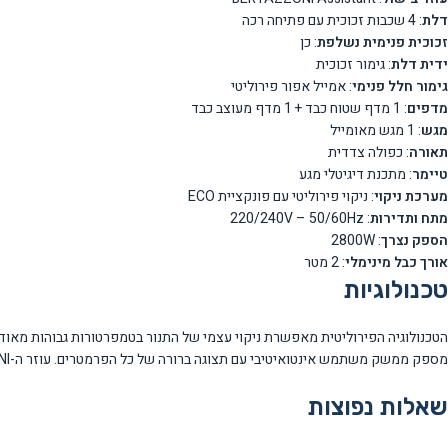
דלת
: 4 שכבות זכוכית עם פתיחה רכה
זכוכית פנימית נשלפת
: כן
ידית דלת
: גימור זכוכית
גימור חלל פנימי
: אמייל אפור פירוליטי
מדפים
: 1 מדף שטוח כבד + 1 מדף מעוצב כבד
מגש
: 1 מגש מאומייל
תאורה
: כפולה צדדית
טיימר
: מתכנת דיגיטלי מגע
מערכת ניקוי
: ניקוי פירוליטי עם פונקציית ECO
מתח ותדירות
: 220/240V – 50/60Hz
הספק נצרך
: 2800W
אורך כבל מינימלי
: 2 מטר
טכנולוגיות
מספק ממשק משתמש אינטואיטיבי עם תצוגה ברורה של כל הפרמטרים. עוזר ה-BERTAZZONI מנחה את המשתמש בתהליך הבישול עם הגדרות אוטומטיות מותאמות לכל סוג מנה.
שאלות נפוצות