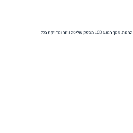
התנור מציע נפח גדול של 76 ליטר המאפשר אפייה של מספר מנות בו זמנית ב-5 רמות שונות. מערכת הקונבקציה מבטיחה חלוקת חום אחידה ללא העברת טעמים בין המנות. מסך המגע LCD מספק שליטה נוחה ומדויקת בכל