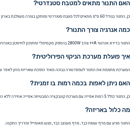
האם התנור מתאים למטבח סטנדרטי?
כן, התנור בגודל 60 ס״מ מתאים לכל מטבח סטנדרטי ומותקן בצורה משולבת בארון המטבח.
כמה אנרגיה צורך התנור?
התנור בדירוג אנרגטי A++ צורך 2800W בהספק מקסימלי ומתוכנן לחיסכון באנרגיה.
איך פועלת מערכת הניקוי הפירוליטית?
המערכת מחממת את התנור לטמפרטורה גבוהה מאוד הופכת שאריות מזון לאפר שניתן לנגב ב
האם ניתן לאפות בכמה רמות בו זמנית?
כן, התנור כולל 5 רמות אפייה עם מערכת קונבקציה המבטיחה אפייה אחידה ללא העברת טעמים.
מה כלול באריזה?
התנור מגיע עם מדף שטוח כבד, מדף מעוצב כבד, מגש מאומייל ומדריך התקנה.