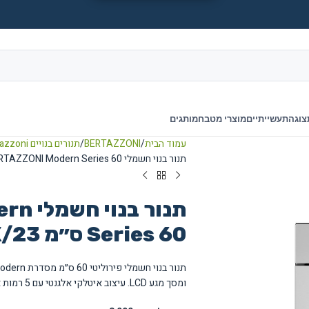
צוגה
תעשייתיים
מוצרי מטבח
מותגים
עמוד הבית
BERTAZZONI
תנורים בנויים Bertazzoni
תנור בנוי חשמלי BERTAZZONI Modern Series 60 ס״מ F6011MODPLX/23
תנור 
Series 60 ס״מ F6011MODPLX/23
ומסך מגע LCD. עיצוב איטלקי אלגנטי עם 5 רמות אפייה ומערכת ניקוי פירוליטית.