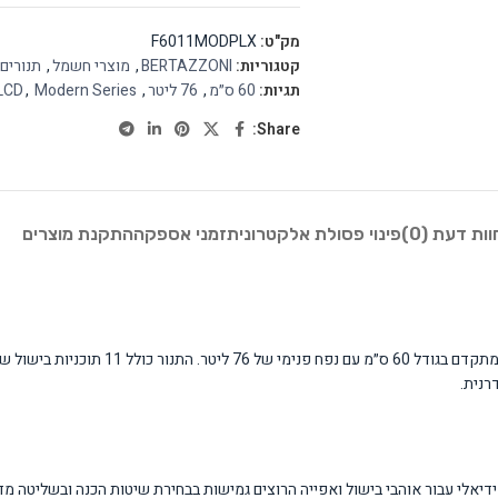
מק"ט:
F6011MODPLX
קטגוריות:
BERTAZZONI
,
מוצרי חשמל
,
תנורים
תגיות:
60 ס״מ
,
76 ליטר
,
Modern Series
,
LCD
Share:
וות דעת (0)
פינוי פסולת אלקטרונית
זמני אספקה
התקנת מוצרים
רנית.
אידיאלי עבור אוהבי בישול ואפייה הרוצים גמישות בבחירת שיטות הכנה ובשליטה