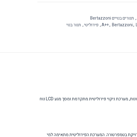
,
תנורים בנויים Bertazzoni
,
Bertazzoni
,
A++
,
פירוליטי
,
תנור בנוי
תנור BERTAZZONI F6011MODPLX/23 מסדרת Modern הוא תנור בנוי חשמלי מתקדם בגודל 60 ס״מ עם נפח פנימי של 76 ליטר. התנור כולל 11 תוכניות בישול שונות, מערכת ניקוי פירוליטית מתקדמת ומסך מגע LCD נוח
 מדויקת בטמפרטורה. המערכת הפירוליטית מתאימה למי