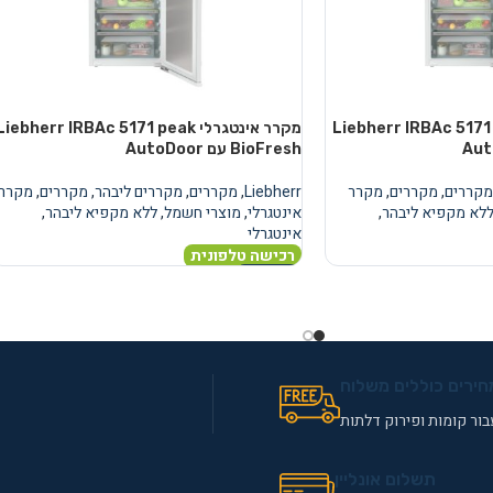
טגרלי Liebherr IRBAc 5171 peak
מקרר אינטגרלי Liebherr IRBAc 5171 peak
BioFresh עם AutoDoor
מקררים
,
מקררים
,
מקרר
Liebherr
,
מקררים
,
מקררים ליבהר
,
מקררים
,
מקרר
לא מקפיא ליבהר
,
אינטגרלי
,
מוצרי חשמל
,
ללא מקפיא ליבהר
,
אינטגרלי
רכישה טלפונית
מידע נוסף
חירים כוללים משלוח
ור קומות ופירוק דלתות
תשלום אונליין