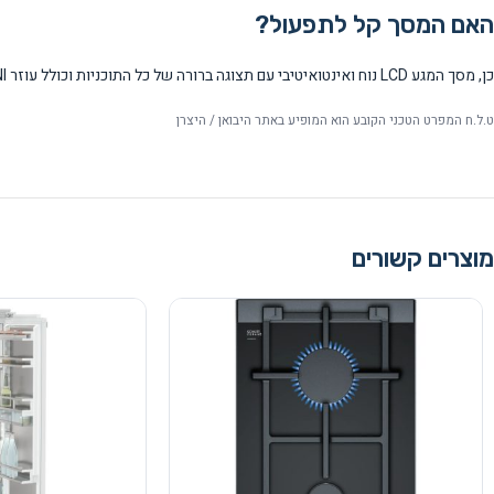
האם המסך קל לתפעול?
כן, מסך המגע LCD נוח ואינטואיטיבי עם תצוגה ברורה של כל התוכניות וכולל עוזר BERTAZZONI לבישול מונחה.
ט.ל.ח המפרט הטכני הקובע הוא המופיע באתר היבואן / היצרן
מוצרים קשורים