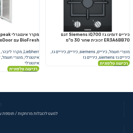
כיריים דומינו גז Siemens iQ700 דגם
מקרר אינ
ER3A6BB70 זכוכית שחור 30 ס"מ
BioFresh עם AutoDoor
מוצרי חשמל
,
כיריים
,
siemens
,
כיריים
,
כיריים גז
,
Liebherr
,
מקרר ליבהר
,
כיריים גז siemens
,
כיריים גז
אינטגרלי
,
מוצרי חשמל
,
ל
אינטגרלי
רכישה טלפונית
רכישה טלפונית
מידע נוסף
מידע נוסף
מ
למעט להובלות מרוחקות / תוספת עב