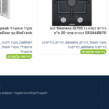
כיריים דומינו גז Siemens iQ700 דגם
מקרר אינ
ER3A6BB70 זכוכית שחור 30 ס"מ
BioFresh עם AutoDoor
מוצרי חשמל
,
כיריים
,
siemens
,
כיריים
,
כיריים גז
,
Liebherr
,
מקרר ליבהר
,
כיריים גז siemens
,
כיריים גז
אינטגרלי
,
מוצרי חשמל
,
ל
אינטגרלי
רכישה טלפונית
רכישה טלפונית
מידע נוסף
מידע נוסף
מ
למעט להובלות מרוחקות / תוספת עב