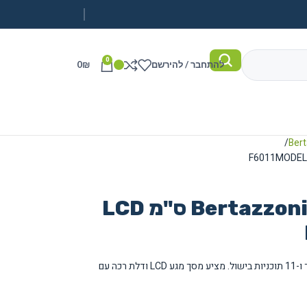
0
להתחבר / להירשם
₪
0
תנור בנוי חשמלי Bertazzoni 60 ס"מ LCD
תנור בנוי חשמלי של Bertazzoni עם נפח 76 ליטר ו-11 תוכניות בישול. מציע מסך מגע LCD ודלת רכה עם