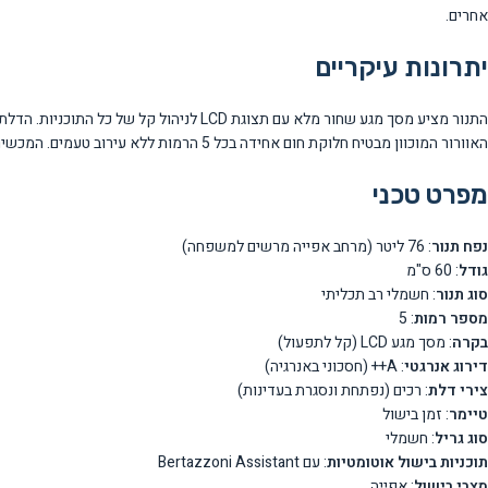
אחרים.
יתרונות עיקריים
התנור מציע מסך מגע שחור מלא עם תצוגת D
האוורור המוכוון מבטיח חלוקת חום אחידה בכל 5 הרמות ללא עירוב טעמים. המכשיר כולל מערכת ניקוי הידרו ובקרה אלקטרונית מתקדמת עם חיישן טמפרטורה.
מפרט טכני
נפח תנור
: 76 ליטר (מרחב אפייה מרשים למשפחה)
גודל
: 60 ס"מ
סוג תנור
: חשמלי רב תכליתי
מספר רמות
: 5
בקרה
: מסך מגע LCD (קל לתפעול)
דירוג אנרגטי
: A++ (חסכוני באנרגיה)
צירי דלת
: רכים (נפתחת ונסגרת בעדינות)
טיימר
: זמן בישול
סוג גריל
: חשמלי
תוכניות בישול אוטומטיות
: עם Bertazzoni Assistant
מצבי בישול
: אפייה