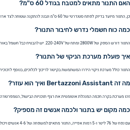
האם התנור מתאים למטבח בגודל 60 ס"מ?
כן, התנור מיועד בדיוק לפתח סטנדרטי של 60 ס"מ ונבנה להתקנה שטוחה לצד ארונות המטבח.
כמה כוח חשמלי נדרש לחיבור התנור?
התנור דורש הספק של 2800W ומתח של 220-240V. יש להבטיח כבל חשמל באורך מינימלי של 2 מטר.
איך פועלת מערכת הניקוי של התנור?
התנור כולל מערכת ניקוי הידרו המשתמשת בקיטור לריכוך לכלוכים, בנוסף לזכוכית
מה זה Bertazzoni Assistant ואיך הוא עוזר?
זהו מערכת בקרה חכמה המנהלת אוטומטית את רצף תוכניות הבישול, הטמפרטורה ו
כמה מקום יש בתנור ולכמה אנשים זה מספיק?
עם נפח של 76 ליטר ו-5 רמות אפייה, התנור מתאים למשפחה של 4-6 אנשים ויכול להכיל מספר מגשים בו-זמנית.