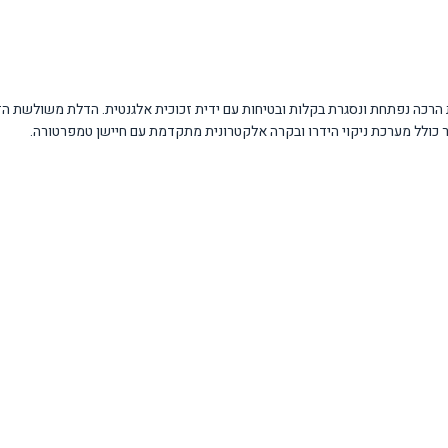
LC לניהול קל של כל התוכניות. הדלת הרכה נפתחת ונסגרת בקלות ובטיחות עם ידית זכוכית אלגנטית. הד