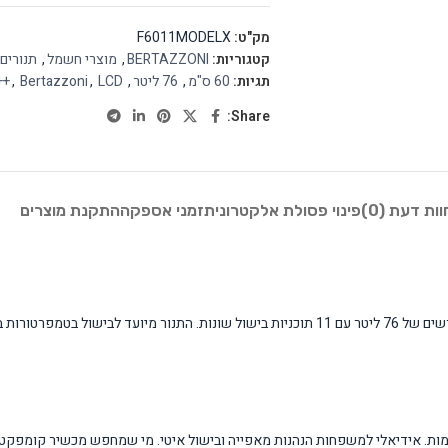
מק"ט:
F6011MODELX
קטגוריות:
BERTAZZONI
,
מוצרי חשמל
,
תנורים
תגיות:
60 ס"מ
,
76 ליטר
,
LCD
,
Bertazzoni
,
++
Share:
וות דעת (0)
פינוי פסולת אלקטרונית
זמני אספקה
התקנת מוצרים
תנור הבנוי החשמלי של Bertazzoni מסדרת Modern בגודל 60 ס"מ מציע נפח מרשים של 76 ליטר עם 11 תוכניות ב
מות. אידיאלי למשפחות הנהנות מאפייה ובישול איטי. מי שמחפש מכשיר קומפקטי י