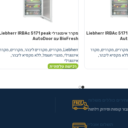
טגרלי Liebherr IRBAc 5171 peak
מקרר אינטגרלי Liebherr IRBAc 5171 peak
BioFresh עם AutoDoor
מקררים
,
מקררים
,
מקרר
Liebherr
,
מקררים
,
מקררים ליבהר
,
מקררים
,
מקרר
לא מקפיא ליבהר
,
אינטגרלי
,
מוצרי חשמל
,
ללא מקפיא ליבהר
,
אינטגרלי
רכישה טלפונית
מידע נוסף
חירים כוללים משלוח
ור קומות ופירוק דלתות
תשלום אונליין