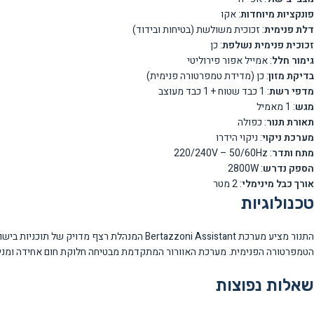
פונקציות מיוחדות
: אקו
דלת פנימית
: זכוכית משולשת (בטיחות ובידוד)
זכוכית פנימית נשלפת
: כן
גימור חלל
: אמייל אפור פירוליטי
בדיקת מזון
: כן (מדידת טמפרטורה פנימית)
מדפי רשת
: 1 כבד שטוח + 1 כבד מעוצב
מגש
: 1 מאמיל
תאורת תנור
: כפולה
מערכת ניקוי
: ניקוי הידרו
מתח ותדר
: 220/240V – 50/60Hz
הספק נדרש
: 2800W
אורך כבל מינימלי
: 2 מטר
טכנולוגיות
התנור מציע מערכת Bertazzoni Assistant המנ
הטמפרטורה הפנימית. מערכת האוורור המתקדמת מבטיחה חלוקת חום אחידה ומניעת
שאלות נפוצות