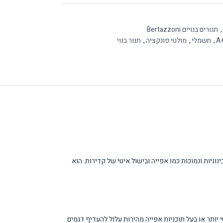
,
תנורים בנויים Bertazzoni
A
,
חשמלי
,
מולטי פונקציה
,
תנור בנוי
ישול שונות. התנור מיועד לבישול בטמפרטורות בינוניות ונמוכות כמו אפייה ובישול איטי של קדירות. הוא
ותר או בעל תוכניות אפייה מהירות עלול להעדיף דגמים