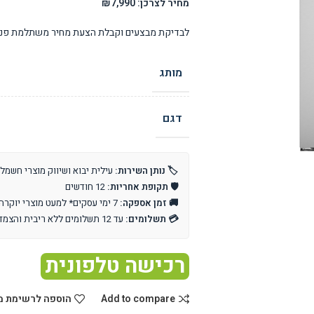
מחיר לצרכן: ₪7,990
לבדיקת מבצעים וקבלת הצעת מחיר משתלמת פנו 
מותג
דגם
🏷️ נותן השירות:
עילית יבוא ושיווק מוצרי חשמל
🛡️ תקופת אחריות:
12 חודשים
🚚 זמן אספקה:
7 ימי עסקים* למעט מוצרי יוקרה וייבוא אישי
💳 תשלומים:
עד 12 תשלומים ללא ריבית והצמדה
רכישה טלפונית
Add to compare
הוספה לרשימת מ