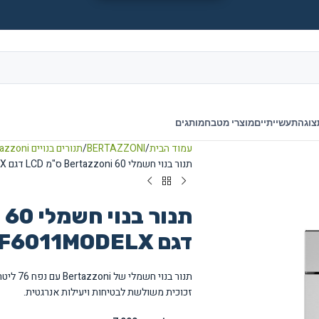
צוגה
תעשייתיים
מוצרי מטבח
מותגים
עמוד הבית
BERTAZZONI
תנורים בנויים Bertazzoni
תנור בנוי חשמלי Bertazzoni 60 ס"מ LCD דגם F6011MODELX
דגם F6011MODELX
זכוכית משולשת לבטיחות ויעילות אנרגטית.