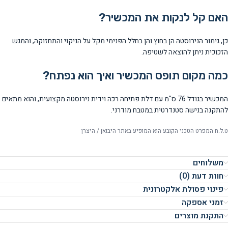
האם קל לנקות את המכשיר?
כן, גימור הנירוסטה הן בחוץ והן בחלל הפנימי מקל על הניקוי והתחזוקה, והמגש
הזכוכית ניתן להוצאה לשטיפה.
כמה מקום תופס המכשיר ואיך הוא נפתח?
המכשיר בגודל 76 ס"מ עם דלת פתיחה רכה וידית נירוסטה מקצועית, והוא מתאים
להתקנה בנישה סטנדרטית במטבח מודרני.
ט.ל.ח המפרט הטכני הקובע הוא המופיע באתר היבואן / היצרן
משלוחים
חוות דעת (0)
פינוי פסולת אלקטרונית
זמני אספקה
התקנת מוצרים