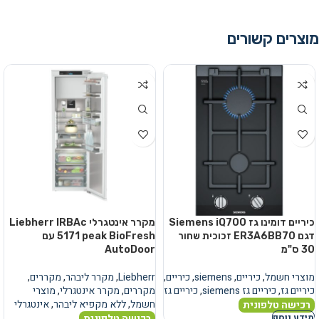
מוצרים קשורים
כיריים דומינו גז Siemens iQ700
מקרר אינטגרלי Liebherr IRBAc
דגם ER3A6BB70 זכוכית שחור
5171 peak BioFresh עם
30 ס"מ
AutoDoor
מוצרי חשמל
,
כיריים
,
siemens
,
כיריים
,
Liebherr
,
מקרר ליבהר
,
מקררים
,
כיריים גז
,
כיריים גז siemens
,
כיריים גז
מקררים
,
מקרר אינטגרלי
,
מוצרי
חשמל
,
ללא מקפיא ליבהר
,
אינטגרלי
רכישה טלפונית
רכישה טלפונית
מידע נוסף