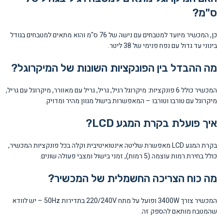
ס"מ?
כן, המכשיר מיועד למטבחים עם נישה של 76 ס"מ והוא מתאים למטבחים בגודל
בינוני עד גדול עם נפח פנימי של 38 ליטר.
מה ההבדל בין הפונקציות השונות של המיקרוגל?
המכשיר כולל 6 פונקציות: מיקרוגל רגיל, גריל, גריל עם מאוורר, מיקרוגל עם גריל,
מיקרוגל עם טורבו וטורבו – המאפשרות בישול מגוון מהיר ומדויק.
איך פועלת בקרת המגע LCD?
בקרת המגע LCD מאפשרת שליטה אינטואיטיבית וקלה בכל פונקציות המכשיר,
כולל בחירת רמות עוצמה (5 רמות), זמני בישול ומצבי פעולה שונים.
מה כוח הצריכה החשמלית של המכשיר?
המכשיר צורך 3400W ופועל על מתח 220/240V בתדירות 50Hz – יש לוודא
שהמטבח מותאם להספק זה.