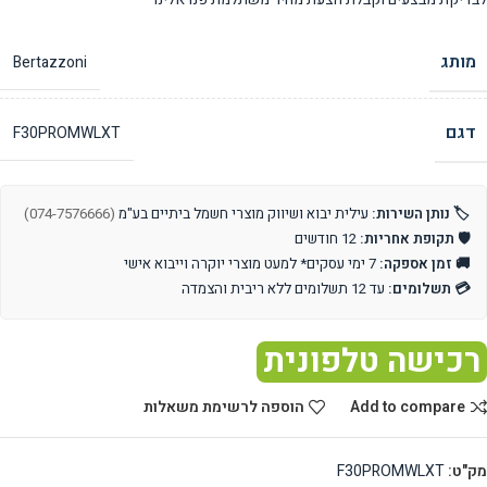
מותג
Bertazzoni
דגם
F30PROMWLXT
🏷️ נותן השירות:
עילית יבוא ושיווק מוצרי חשמל ביתיים בע"מ
(074-7576666)
🛡️ תקופת אחריות:
12 חודשים
🚚 זמן אספקה:
7 ימי עסקים* למעט מוצרי יוקרה וייבוא אישי
💳 תשלומים:
עד 12 תשלומים ללא ריבית והצמדה
רכישה טלפונית
Add to compare
הוספה לרשימת משאלות
מק"ט:
F30PROMWLXT