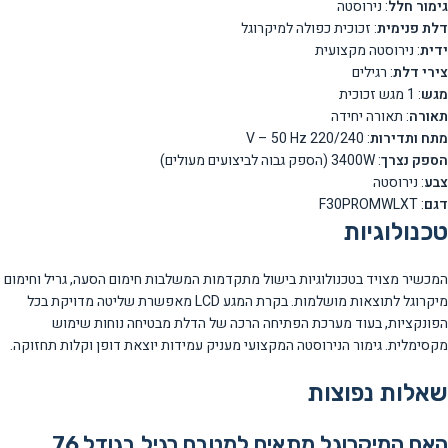
גימור חלל
: נירוסטה
דלת פנימית
: זכוכית כפולה למיקרוגל
ידית
: נירוסטה מקצועית
צירי דלת
: רגילים
מגש
: 1 מגש זכוכית
תאורה
: תאורה יחידה
מתח ותדירות
: 220/240 V – 50 Hz
הספק נצרך
: 3400W (הספק גבוה לביצועים מעולים)
צבע
: נירוסטה
דגם
: F30PROMWLXT
טכנולוגיות
המכשיר מצויד בטכנולוגיות בישול מתקדמות המשלבות חימום הסעה, גריל וחימום
מיקרוגל לתוצאות מושלמות. בקרת המגע LCD מאפשרת שליטה מדויקת בכל
הפונקציות, בעוד מערכת הפתיחה הרכה של הדלת מבטיחה נוחות שימוש
מקסימלית. גימור הנירוסטה המקצועי מעניק עמידות יוצאת דופן וקלות תחזוקה.
שאלות נפוצות
האם המיקרוגל מתאים למטבח רגיל בגודל 76