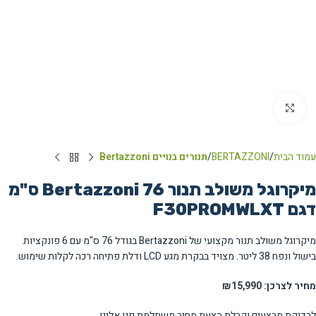
Click to enlarge
עמוד הבית
BERTAZZONI
תנורים בנויים Bertazzoni
מיקרוגל משולב תנור Bertazzoni 76 ס"מ
דגם F30PROMWLXT
מיקרוגל משולב תנור מקצועי של Bertazzoni בגודל 76 ס"מ עם 6 פונקציות
בישול ונפח 38 ליטר. מצויד בבקרת מגע LCD ודלת פתיחה רכה לקלות שימוש.
מחיר לצרכן: ₪15,990
לבדיקת מבצעים וקבלת הצעת מחיר משתלמת פנו אלינו