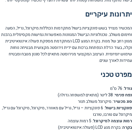
בישול מתקדמות. משפחות קטנות יותר עשויות להעדיף מכשיר קומפקטי יותר.
יתרונות עיקריים
המכשיר מצויד בשש פונקציות בישול מתקדמות הכוללות מיקרוגל, גריל, הסעה
וחימום משולב. טכנולוגיות הבישול המגוונות מאפשרות גמישות מקסימלית בהכנת
מגוון רחב של מנות. בקרת המגע LCD המתקדמת מספקת פעולה אינטואיטיבית
וקלה, בעוד הדלת הנפתחת ברכות עם ידית נירוסטה מקצועית מבטיחה נוחות
שימוש יומיומית. העיצוב המקצועי מנירוסטה מתאים לכל סגנון מטבח ומבטיח
עמידות לאורך שנים.
מפרט טכני
גודל
: 76 ס"מ
נפח פנימי
: 38 ליטר (מתאים למשפחה גדולה)
סוג מכשיר
: מיקרוגל משולב תנור
פונקציות בישול
: 6 פונקציות – גריל, גריל עם מאוורר, מיקרוגל, מיקרוגל עם גריל,
מיקרוגל עם טורבו, טורבו
רמות עוצמה למיקרוגל
: 5 רמות עוצמה
בקרה
: בקרת מגע LCD (פעולה אינטואיטיבית)