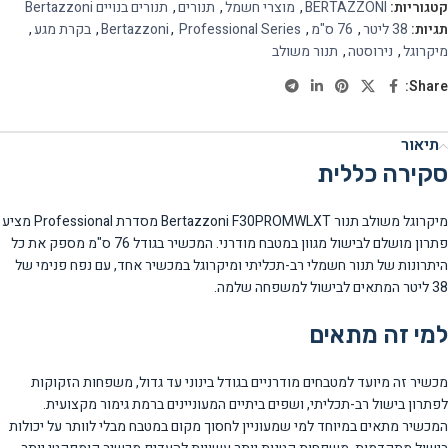
קטגוריות:
BERTAZZONI
,
מוצרי חשמל
,
תנורים
,
תנורים בנויים Bertazzoni
תגיות:
38 ליטר
,
76 ס"מ
,
Professional Series
,
Bertazzoni
,
בקרת מגע
,
מיקרוגל
,
נירוסטה
,
תנור משולב
Share:
תיאור
סקירה כללית
מיקרוגל משולב תנור Bertazzoni F30PROMWLXT מסדרת Professional מציע
פתרון מושלם לבישול מגוון במטבח מודרני. המכשיר בגודל 76 ס"מ מספק את כל
היתרונות של תנור חשמלי רב-תכליתי ומיקרוגל במכשיר אחד, עם נפח פנימי של
38 ליטר המתאים לבישול למשפחה שלמה.
למי זה מתאים
מכשיר זה מיועד למטבחים מודרניים בגודל בינוני עד גדול, משפחות הזקוקות
לפתרון בישול רב-תכליתי, ושפים ביתיים המעוניינים ברמת גימור מקצועית.
המכשיר מתאים במיוחד למי שמעוניין לחסוך מקום במטבח מבלי לוותר על יכולות