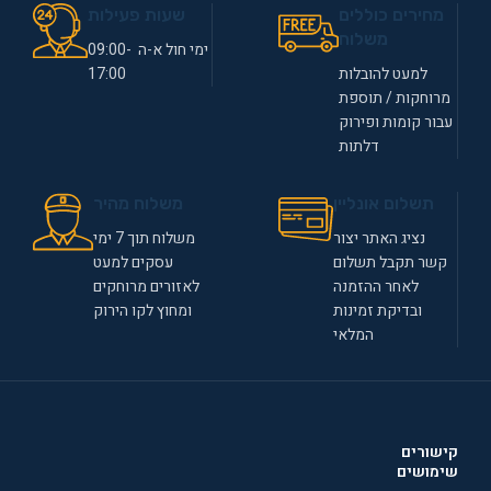
מחירים כוללים
שעות פעילות
משלוח
ימי חול א-ה 09:00-
למעט להובלות
17:00
מרוחקות / תוספת
עבור קומות ופירוק
דלתות
תשלום אונליין
משלוח מהיר
נציג האתר יצור
משלוח תוך 7 ימי
קשר תקבל תשלום
עסקים למעט
לאחר ההזמנה
לאזורים מרוחקים
ובדיקת זמינות
ומחוץ לקו הירוק
המלאי
קישורים
שימושים