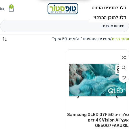
0
תפריט
₪
0
עמוד הבית
מוצרים המתויגים “טלוויזיה 50 אינץ'”
טלוויזיה Samsung QLED Q7F 50
אינץ' 4K Vision AI דגם
QE50Q7FAAUXIL