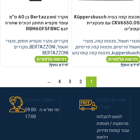
מכונת קפה בנויה Küppersbusch
מקרר Bertazzoni בן 60 ס"מ
CKV6550.0S עם פונקציית
עומד מקפיא תחתון זכוכית שחורה
קפוצ'ינו
דגם RBM60F5FBNC
מוצרי חשמל
,
מכונות קפה
,
מוצרי
מקררים
,
מקרר מקפיא תחתון
,
מוצרי
חשמל פרימיום
,
מכונות קפה פרימיום
,
חשמל
,
BERTAZZONI
,
מקררים
kuppersbusch
,
מכונות קפה קופרבוש
BERTAZZONI
רכישה טלפונית
רכישה טלפונית
מידע נוסף
מידע נוסף
→
4
3
2
1
מחירים כוללים
שעות פעילות
משלוח
ימי חול א-ה 09:00-
למעט להובלות
17:00
מרוחקות / תוספת
עבור קומות ופירוק
דלתות