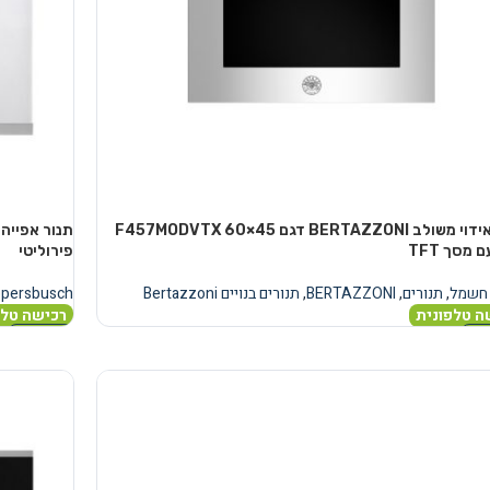
תנור אידוי משולב BERTAZZONI דגם F457MODVTX 60×45
 מסך TFT
פירוליטי
 חשמל
,
תנורים
,
BERTAZZONI
,
תנורים בנויים Bertazzoni
ppersbusch
ה טלפונית
רכישה טלפ
נוסף
מידע נוסף