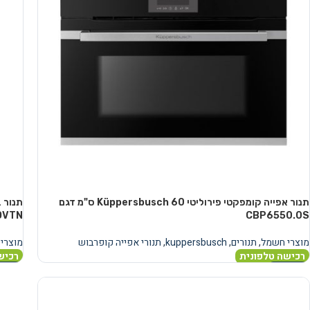
תנור אפייה קומפקטי פירוליטי Küppersbusch 60 ס"מ דגם
DVTN
CBP6550.0S
מוצרי חשמל
,
תנורים
,
kuppersbusch
,
תנורי אפייה קופרבוש
מוצרי
רכישה טלפונית
רכיש
מידע נוסף
מידע 