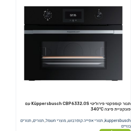
תנור קומפקטי פירוליטי Küppersbusch CBP6332.0S עם
פונקציית פיצה 340°C
kuppersbusch
,
תנורי אפייה קופרבוש
,
מוצרי חשמל
,
תנורים
,
תנורים
בנויים