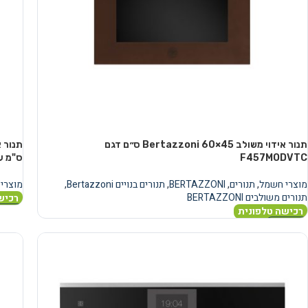
תנור אידוי משולב Bertazzoni 60×45 ס״ם דגם
F457MODVTC
ס"מ עם
מוצרי חשמל
,
תנורים
,
BERTAZZONI
,
תנורים בנויים Bertazzoni
,
מוצרי
תנורים משולבים BERTAZZONI
רכיש
רכישה טלפונית
מידע 
מידע נוסף