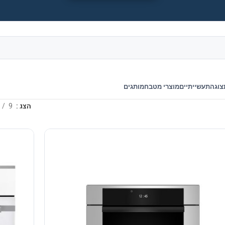
צוגה
תעשייתיים
מוצרי מטבח
מותגים
הצג
9