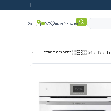
0
להתחבר / להירשם
₪
0
24
18
12