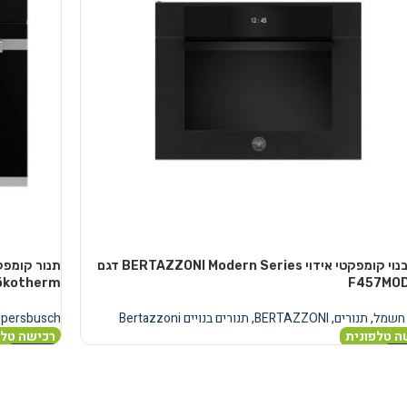
תנור בנוי קומפקטי אידוי BERTAZZONI Modern Series דגם
F457MO
ökotherm ומסך FT
 חשמל
,
תנורים
,
BERTAZZONI
,
תנורים בנויים Bertazzoni
ppersbusch
ה טלפונית
רכישה טלפ
נוסף
מידע נוסף