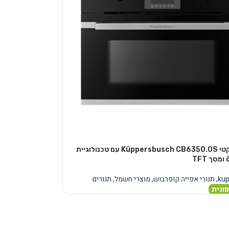
תנור קומפקטי Küppersbusch CB6350.0S עם טכנולוגיית
T
ku
,
תנורי אפייה קופרבוש
,
מוצרי חשמל
,
תנורים
ונית