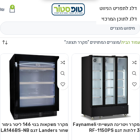
0
תפריט
₪
0
עמוד הבית
מוצרים המתויגים “מקרר תצוגה”
מקרר ויטרינה תעשייתי Faynameli
מקרר משקאות בנוי ‏146 ‏ליטר גימור
3 דלתות דגם RF-1150PS
שחור Landers דגם LA146BS-NB