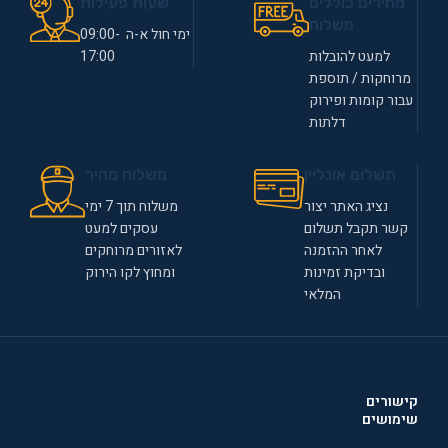
מחירים כוללים
שעות פעילות
משלוח
ימי חול א-ה 09:00-
למעט להובלות
17:00
מרוחקות / תוספת
עבור קומות ופירוק
דלתות
תשלום אונליין
משלוח מהיר
נציג האתר יצור
משלוח תוך 7 ימי
קשר תקבל תשלום
עסקים למעט
לאחר ההזמנה
לאזורים מרוחקים
ובדיקת זמינות
ומחוץ לקו הירוק
המלאי
קישורים
שימושים