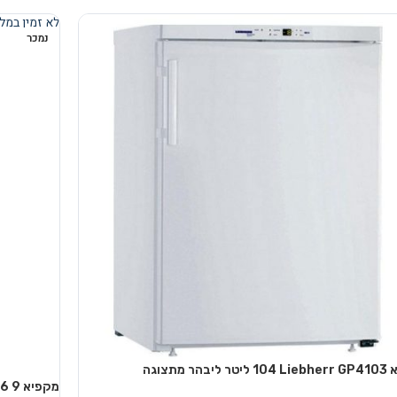
 לסל
הוספה לסל
לא זמין במלא
נמכר
יבהר מתצוגה
מקפיא 9 Liebherr SIGN3576 ליבהר מתצוגה