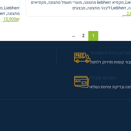
Li
,
מקפיא liebherr מתצוגה
,
מוצרי חשמל מתצוגה
,
מקפיאים
ה
,
Liebherr ליבהר מתצוגה
,
מבצעים
Liebherr
,
מקפיא
2,
מתצוגה
,
Liebherr
 לסל
10,900
₪
מידע נוסף
→
2
1
חירים כוללים משלוח
ור קומות ופירוק דלתות
תשלום אונליין
נה ובדיקת זמינות המלאי