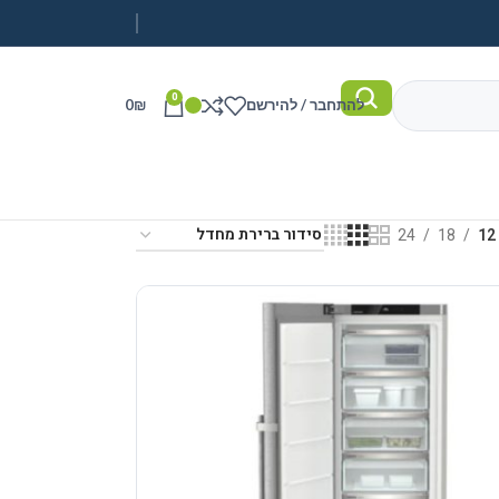
0
להתחבר / להירשם
₪
0
24
18
12