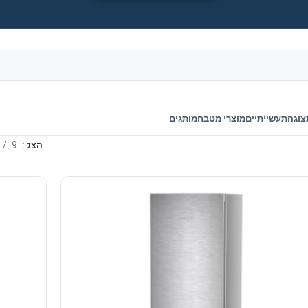
צוגה
תעשייתיים
מוצרי מטבח
מותגים
הצג
9