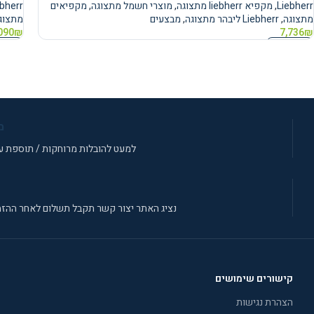
Liebherr
,
מקפיא liebherr מתצוגה
,
מוצרי חשמל מתצוגה
,
מקפיאים
ebherr
מתצוגה
,
Liebherr ליבהר מתצוגה
,
מבצעים
מתצוג
090
₪
7,736
₪
הוספה לסל
הוספה
מ
למעט להובלות מרוחקות / תוספת עב
נציג האתר יצור קשר תקבל תשלום לאחר ההזמ
קישורים שימושים
הצהרת נגישות