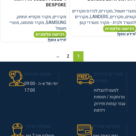
BESPOKE
מוצרי חשמל
,
מקררים
,
לנדרס מקררים
קטנים
,
מקררים
,
LANDERS
,
מקררים
מקררים
,
מקרר מקפיא תחתון
,
למשרד ולבית - מקרר משרדי קטן
SAMSUNG
,
מקרר סמסונג
,
מוצרי
חשמל
רכישה טלפונית
רכישה טלפונית
מידע נוסף
מידע נוסף
→
2
1
מחירים כוללים
שעות פעילות
משלוח
ימי חול א-ה 09:00-
למעט להובלות
17:00
מרוחקות / תוספת
עבור קומות ופירוק
דלתות
תשלום אונליין
משלוח מהיר
נציג האתר יצור
משלוח תוך 7 ימי