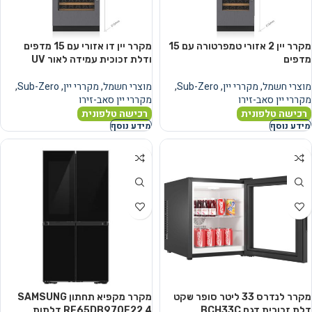
מקרר יין 2 אזורי טמפרטורה עם 15
מקרר יין דו אזורי עם 15 מדפים
מדפים
ודלת זכוכית עמידה לאור UV
מוצרי חשמל
,
מקררי יין
,
Sub-Zero
,
מוצרי חשמל
,
מקררי יין
,
Sub-Zero
,
מקררי יין סאב-זירו
מקררי יין סאב-זירו
רכישה טלפונית
רכישה טלפונית
מידע נוסף
מידע נוסף
מקרר לנדרס ‏33 ‏ליטר סופר שקט
מקרר מקפיא תחתון SAMSUNG
דלת זכוכית דגם BCH33C
RF65DB970E22 4 דלתות