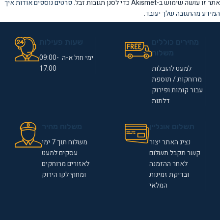
אתר זו עושה שימוש ב-Akismet כדי לסנן תגובות זבל.
פרטים נוספים אודות איך
המידע מהתגובה שלך יעובד
.
מחירים כוללים
שעות פעילות
משלוח
ימי חול א-ה 09:00-
למעט להובלות
17:00
מרוחקות / תוספת
עבור קומות ופירוק
דלתות
תשלום אונליין
משלוח מהיר
נציג האתר יצור
משלוח תוך 7 ימי
קשר תקבל תשלום
עסקים למעט
לאחר ההזמנה
לאזורים מרוחקים
ובדיקת זמינות
ומחוץ לקו הירוק
המלאי